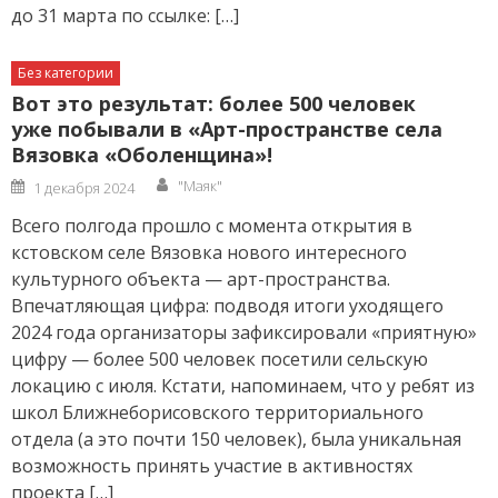
до 31 марта по ссылке: […]
Без категории
Вот это результат: более 500 человек
уже побывали в «Арт-пространстве села
Вязовка «Оболенщина»!
Author
Posted
"Маяк"
1 декабря 2024
on
Всего полгода прошло с момента открытия в
кстовском селе Вязовка нового интересного
культурного объекта — арт-пространства.
Впечатляющая цифра: подводя итоги уходящего
2024 года организаторы зафиксировали «приятную»
цифру — более 500 человек посетили сельскую
локацию с июля. Кстати, напоминаем, что у ребят из
школ Ближнеборисовского территориального
отдела (а это почти 150 человек), была уникальная
возможность принять участие в активностях
проекта […]