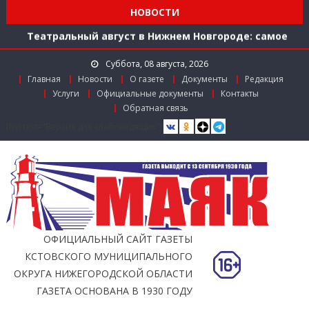
Мониторинг доступности городской среды на
НОВОСТИ
ул. Рождественской: итоги совместной работы
Театральный август в Нижнем Новгороде: самое
время зарядиться искусством!
Суббота, 08 августа, 2026
Доступ к лекарствам по федеральной льготе
Главная
Новости
О газете
Документы
Редакция
Поддержка в региональном грантовом конкурсе
Услуги
Официальные документы
Контакты
«Драйверы роста»
Обратная связь
Заслуженный работник агропромышленного
[bvi text="Версия для слабовидящих"]
комплекса
Мониторинг доступности городской среды на
ул. Рождественской: итоги совместной работы
ОФИЦИАЛЬНЫЙ САЙТ ГАЗЕТЫ
КСТОВСКОГО МУНИЦИПАЛЬНОГО
ОКРУГА НИЖЕГОРОДСКОЙ ОБЛАСТИ
ГАЗЕТА ОСНОВАНА В 1930 ГОДУ