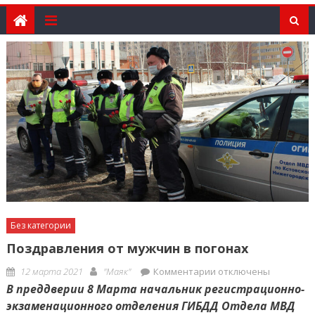
Без категории
Поздравления от мужчин в погонах
Posted
Author
к
12 марта 2021
"Маяк"
Комментарии
отключены
on
записи
В преддверии 8 Марта начальник регистрационно-
Поздравления
экзаменационного отделения ГИБДД Отдела МВД