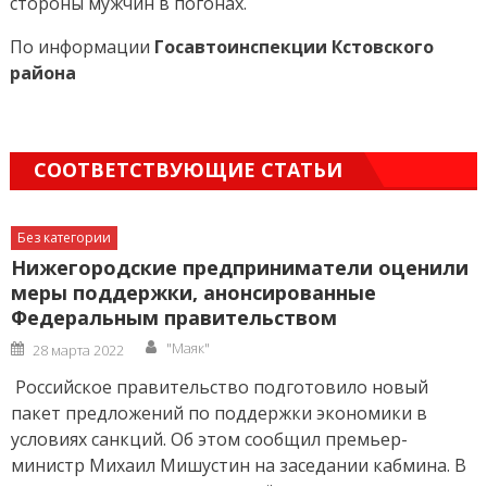
стороны мужчин в погонах.
По информации
Госавтоинспекции Кстовского
района
СООТВЕТСТВУЮЩИЕ СТАТЬИ
Без категории
Нижегородские предприниматели оценили
меры поддержки, анонсированные
Федеральным правительством
Author
Posted
"Маяк"
28 марта 2022
on
Российское правительство подготовило новый
пакет предложений по поддержки экономики в
условиях санкций. Об этом сообщил премьер-
министр Михаил Мишустин на заседании кабмина. В