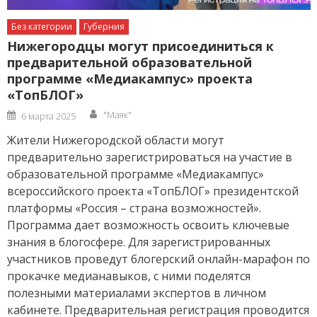
Без категории
Губерния
Нижегородцы могут присоединиться к
предварительной образовательной
программе «Медиакампус» проекта
«ТопБЛОГ»
Author
Posted
"Маяк"
6 марта 2025
on
Жители Нижегородской области могут
предварительно зарегистрироваться на участие в
образовательной программе «Медиакампус»
всероссийского проекта «ТопБЛОГ» президентской
платформы «Россия – страна возможностей».
Программа дает возможность освоить ключевые
знания в блогосфере. Для зарегистрированных
участников проведут блогерский онлайн-марафон по
прокачке медианавыков, с ними поделятся
полезными материалами экспертов в личном
кабинете. Предварительная регистрация проводится