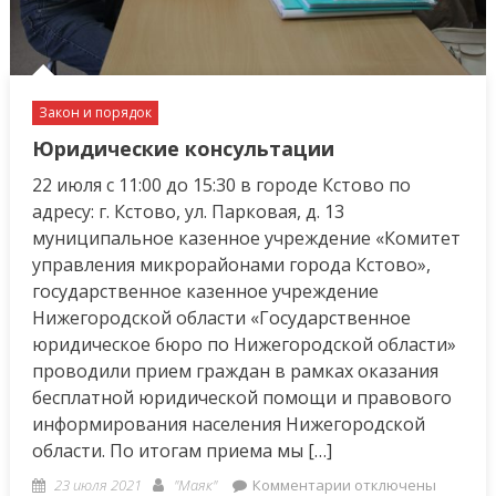
в
Нижегородской
области
Закон и порядок
Юридические консультации
22 июля с 11:00 до 15:30 в городе Кстово по
адресу: г. Кстово, ул. Парковая, д. 13
муниципальное казенное учреждение «Комитет
управления микрорайонами города Кстово»,
государственное казенное учреждение
Нижегородской области «Государственное
юридическое бюро по Нижегородской области»
проводили прием граждан в рамках оказания
бесплатной юридической помощи и правового
информирования населения Нижегородской
области. По итогам приема мы […]
Posted
Author
к
23 июля 2021
"Маяк"
Комментарии
отключены