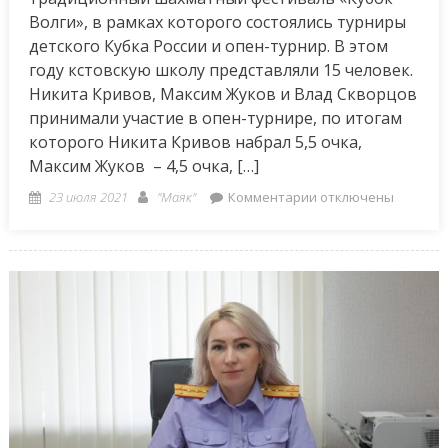
Волги», в рамках которого состоялись турниры
детского Кубка России и опен-турнир. В этом
году кстовскую школу представляли 15 человек.
Никита Кривов, Максим Жуков и Влад Скворцов
принимали участие в опен-турнире, по итогам
которого Никита Кривов набрал 5,5 очка,
Максим Жуков – 4,5 очка, […]
Posted
Author
к
23 июля 2021
"Маяк"
Комментарии
отключены
on
записи
Кубок
волги
–
2021