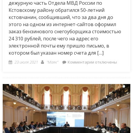
дежурную часть Отдела МВД России по
необходимость»,
Кстовскому району обратился 50-летний
–
кстовчанин, сообщивший, что за два дня до
Валентина
этого на одном из интернет-сайтов оформил
Цывова
заказ бензинового снегоуборщика стоимостью
24 310 рублей, после чего на адрес его
электронной почты ему пришло письмо, в
котором был указан номер счета для […]
Posted
Author
к
23 июля 2021
"Маяк"
Комментарии
отключены
on
записи
Криминал