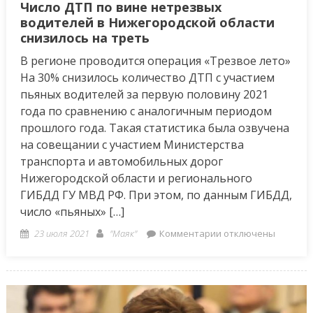
Число ДТП по вине нетрезвых
водителей в Нижегородской области
снизилось на треть
В регионе проводится операция «Трезвое лето»
На 30% снизилось количество ДТП с участием
пьяных водителей за первую половину 2021
года по сравнению с аналогичным периодом
прошлого года. Такая статистика была озвучена
на совещании с участием Министерства
транспорта и автомобильных дорог
Нижегородской области и регионального
ГИБДД ГУ МВД РФ. При этом, по данным ГИБДД,
число «пьяных» […]
Posted
Author
к
23 июля 2021
"Маяк"
Комментарии
отключены
on
записи
Число
ДТП
по
вине