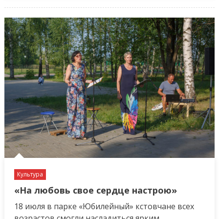
Приглашаем
православных
Культура
«На любовь свое сердце настрою»
18 июля в парке «Юбилейный» кстовчане всех
возрастов смогли насладиться ярким