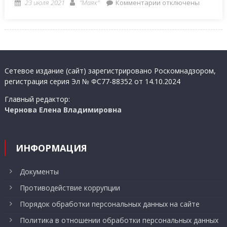
Posted
Author
к
23 июля 2021
"Маяк"
Комментарии
отключены
on
записи
11
нижегородских
предприятий
приняли
Сетевое издание (сайт) зарегистрировано Роскомнадзором,
участие
регистрация серия Эл № ФС77-88352 от 14.10.2024
в
ХV
Главный редактор:
Международном
Чернова Елена Владимировна
авиационно-
космическом
салоне
ИНФОРМАЦИЯ
«МАКС-2021»
Документы
Противодействие коррупции
Порядок обработки персональных данных на сайте
Политика в отношении обработки персональных данных