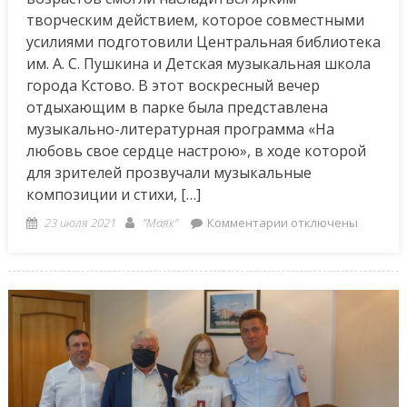
творческим действием, которое совместными
усилиями подготовили Центральная библиотека
им. А. С. Пушкина и Детская музыкальная школа
города Кстово. В этот воскресный вечер
отдыхающим в парке была представлена
музыкально-литературная программа «На
любовь свое сердце настрою», в ходе которой
для зрителей прозвучали музыкальные
композиции и стихи, […]
Posted
Author
к
23 июля 2021
"Маяк"
Комментарии
отключены
on
записи
«На
любовь
свое
сердце
настрою»