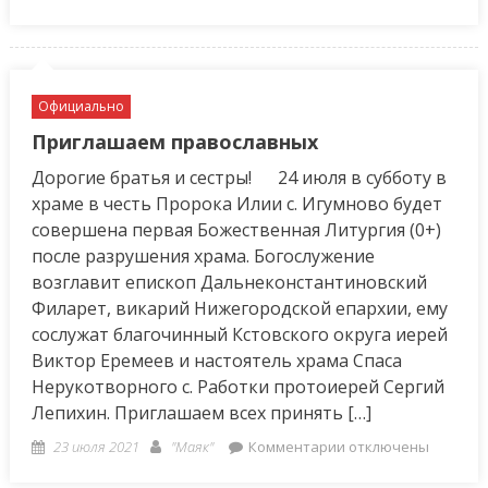
on
записи
Юридические
консультации
Официально
Приглашаем православных
Дорогие братья и сестры! 24 июля в субботу в
храме в честь Пророка Илии с. Игумново будет
совершена первая Божественная Литургия (0+)
после разрушения храма. Богослужение
возглавит епископ Дальнеконстантиновский
Филарет, викарий Нижегородской епархии, ему
сослужат благочинный Кстовского округа иерей
Виктор Еремеев и настоятель храма Спаса
Нерукотворного с. Работки протоиерей Сергий
Лепихин. Приглашаем всех принять […]
Posted
Author
к
23 июля 2021
"Маяк"
Комментарии
отключены
on
записи