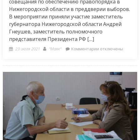
совещания по обеспечению правопорядка в
Нижегородской области в преддверии выборов.
В мероприятии приняли участие заместитель
губернатора Нижегородской области Андрей
Гнеушев, заместитель полномочного
представителя Президента РФ […]
Posted
Author
к
23 июля 2021
"Маяк"
Комментарии
отключены
on
записи
Глеб
Никитин
провел
заседание
постоянно
действующего
координационного
совещания
по
обеспечению
правопорядка