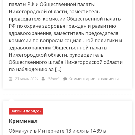
палаты РФ и Общественной палаты
Нижегородской области, заместитель
председателя комиссии Общественной палаты
РФ по охране здоровья граждан и развитию
здравоохранения, заместитель председателя
комиссии по вопросам социальной политики и
здравоохранения Общественной палаты
Нижегородской области, руководитель
Общественного штаба Нижегородской области
по наблюдению за […]
Posted
Author
к
23 июля 2021
"Маяк"
Комментарии
отключены
on
записи
«В
период
пандемии
Закон и порядок
трехдневное
голосование
Криминал
–
Обманули в Интернете 13 июля в 14:39 в
это