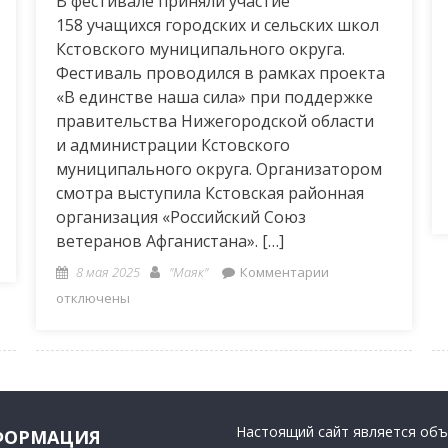
В фестивале приняли участие
158 учащихся городских и сельских школ
Кстовского муниципального округа.
Фестиваль проводился в рамках проекта
«В единстве наша сила» при поддержке
правительства Нижегородской области
и администрации Кстовского
муниципального округа. Организатором
смотра выступила Кстовская районная
организация «Российский Союз
ветеранов Афганистана». […]
Posted
Author
к
8 мая 2025
"Маяк"
Комментарии
on
записи
отключены
ся
Никто
не
забыт…
Настоящий сайт является об
ФОРМАЦИЯ