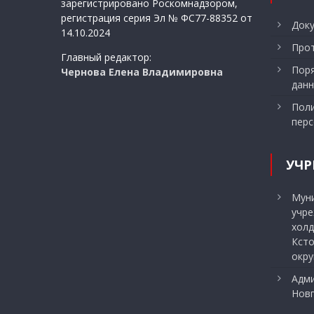
зарегистрировано Роскомнадзором,
регистрация серия Эл № ФС77-88352 от
Док
14.10.2024
Прот
Главный редактор:
Поря
Чернова Елена Владимировна
данн
Поли
перс
УЧР
Мун
учр
холд
Ксто
окру
Адми
Нов