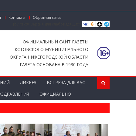
или награды в канун Дня строителя
ы
Контакты
Обратная связь
рузовиков начали тестировать в
[bvi text="Версия для слабовидящих"]
ой области» к середине 2026 года
ОФИЦИАЛЬНЫЙ САЙТ ГАЗЕТЫ
КСТОВСКОГО МУНИЦИПАЛЬНОГО
ОКРУГА НИЖЕГОРОДСКОЙ ОБЛАСТИ
ГАЗЕТА ОСНОВАНА В 1930 ГОДУ
ЕНИЙ
ЛИКБЕЗ
ВСТРЕЧА ДЛЯ ВАС
ОЗДРАВЛЕНИЯ
ОФИЦИАЛЬНО