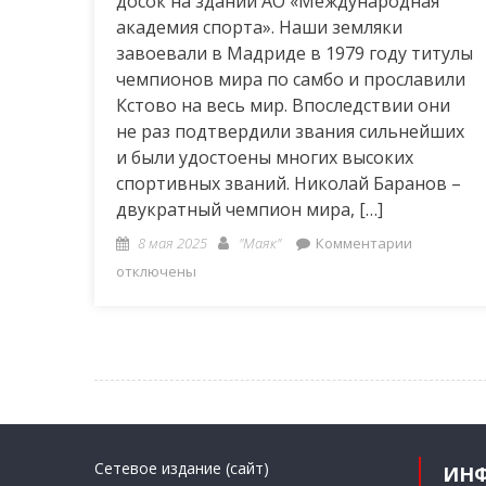
досок на здании АО «Международная
академия спорта». Наши земляки
завоевали в Мадриде в 1979 году титулы
чемпионов мира по самбо и прославили
Кстово на весь мир. Впоследствии они
не раз подтвердили звания сильнейших
и были удостоены многих высоких
спортивных званий. Николай Баранов –
двукратный чемпион мира, […]
Posted
Author
к
8 мая 2025
"Маяк"
Комментарии
on
записи
отключены
Великим
мастерам
посвящает
Сетевое издание (сайт)
ИН