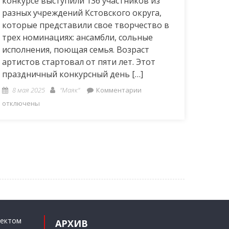
конкурсе выступили 136 участников из
разных учреждений Кстовского округа,
которые представили свое творчество в
трех номинациях: ансамбли, сольные
исполнения, поющая семья. Возраст
артистов стартовал от пяти лет. Этот
праздничный конкурсный день […]
Posted
Author
к
8 мая 2025
"Маяк"
Комментарии
on
записи
отключены
Победная
весна
ъектом
АРХИВ