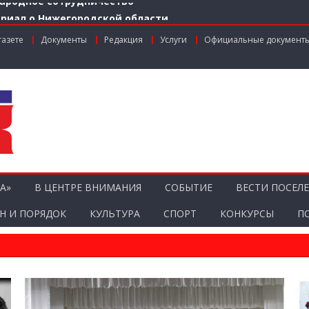
риал о Нижегородской области
ий-лидеров строительства Нижегородской области получ
газете
Документы
Редакция
Услуги
Официальные документ
илотников для выявления незаконного сброса мусора с г
асти
аждан стали пользователями «Карты жителя Нижегородск
ародное сотрудничество
А»
В ЦЕНТРЕ ВНИМАНИЯ
СОБЫТИЕ
ВЕСТИ ПОСЕЛ
Н И ПОРЯДОК
КУЛЬТУРА
СПОРТ
КОНКУРСЫ
П