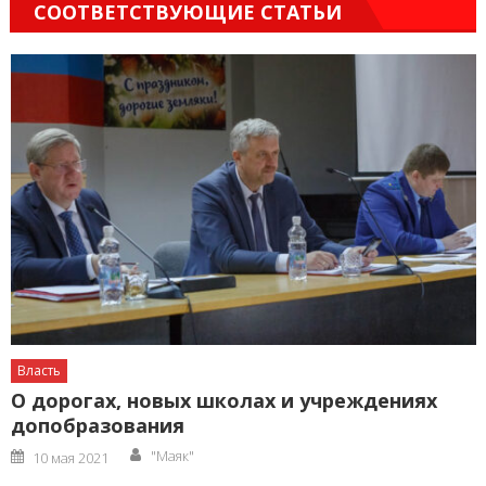
СООТВЕТСТВУЮЩИЕ СТАТЬИ
Власть
О дорогах, новых школах и учреждениях
допобразования
Author
Posted
"Маяк"
10 мая 2021
on