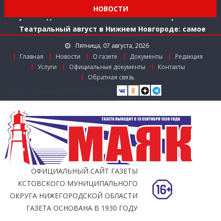
Мониторинг доступности городской среды на
НОВОСТИ
ул. Рождественской: итоги совместной работы
Театральный август в Нижнем Новгороде: самое
время зарядиться искусством!
Пятница, 07 августа, 2026
Доступ к лекарствам по федеральной льготе
Главная
Новости
О газете
Документы
Редакция
Поддержка в региональном грантовом конкурсе
Услуги
Официальные документы
Контакты
«Драйверы роста»
Обратная связь
Заслуженный работник агропромышленного
[bvi text="Версия для слабовидящих"]
комплекса
Мониторинг доступности городской среды на
ул. Рождественской: итоги совместной работы
ОФИЦИАЛЬНЫЙ САЙТ ГАЗЕТЫ
КСТОВСКОГО МУНИЦИПАЛЬНОГО
ОКРУГА НИЖЕГОРОДСКОЙ ОБЛАСТИ
ГАЗЕТА ОСНОВАНА В 1930 ГОДУ