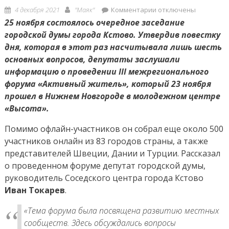
Posted
Author
к
4 декабря 2021
"Маяк"
Комментарии
отключены
on
записи
25 ноября состоялось очередное заседание
Городская
городской думы города Кстово. Утвердив повестку
дума:
дня, которая в этот раз насчитывала лишь шесть
городу
основных вопросов, депутаты заслушали
–
информацию о проведении III межрегионального
фонтан,
форума «Активный житель», который 23 ноября
детям
прошел в Нижнем Новгороде в молодежном центре
–
«Высота».
праздник
Помимо офлайн-участников он собрал еще около 500
участников онлайн из 83 городов страны, а также
представителей Швеции, Дании и Турции. Рассказал
о проведенном форуме депутат городской думы,
руководитель Соседского центра города Кстово
Иван Токарев
.
«Тема форума была посвящена развитию местных
сообществ. Здесь обсуждались вопросы