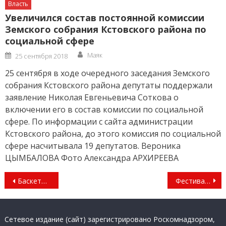
Власть
Увеличился состав постоянной комиссии
Земского собрания Кстовского района по
социальной сфере
Author
Posted
Маяк
25 сентября 2018
on
25 сентября в ходе очередного заседания Земского
собрания Кстовского района депутаты поддержали
заявление Николая Евгеньевича Соткова о
включении его в состав комиссии по социальной
сфере. По информации с сайта администрации
Кстовского района, до этого комиссия по социальной
сфере насчитывала 19 депутатов. Вероника
ЦЫМБАЛОВА Фото Александра АРХИРЕЕВА
Навигация
Баскетбол: играют школьники
Фестиваль: в центре внимания – безопасность на дорогах
по
записям
Сетевое издание (сайт) зарегистрировано Роскомнадзором,