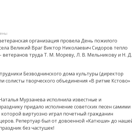
ены
 ветеранская организация провела День пожилого
ли
 села Великий Враг Виктор Николаевич Сидоров тепло
ветеранов труда Т. М. Мореву, Л. В. Мельникову и Н. Д.
и
отрудники Безводнинского дома культуры (директор
ли солисты творческого объединения «В ритме Кстово»
 Наталья Мурзанева исполнила известные и
празднику придало исполнение советских песен самими
 которой виртуозно играл почетный гражданин
щеров. Репертуар был от довоенной «Катюши» до наше
праздник без частушек!