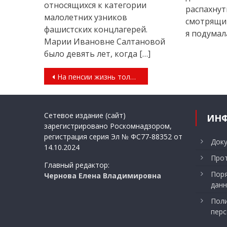
относящихся к категории
распахнут
малолетних узников
смотрящим
фашистских концлагерей.
я подумала
Марии Ивановне Салтановой
было девять лет, когда […]
Навигация
На пенсии жизнь только начинается
по
записям
Сетевое издание (сайт)
ИН
зарегистрировано Роскомнадзором,
регистрация серия Эл № ФС77-88352 от
Док
14.10.2024
Прот
Главный редактор:
Поря
Чернова Елена Владимировна
данн
Поли
перс