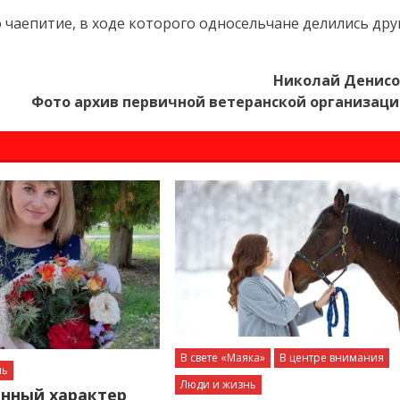
чаепитие, в ходе которого односельчане делились дру
Николай Денисо
Фото архив первичной ветеранской организац
В свете «Маяка»
В центре внимания
нь
Люди и жизнь
нный характер