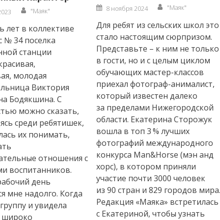
Author
Posted
"Маяк"
Author
8 ноября 2024
"Маяк"
on
2023
Для ребят из сельских школ это
ь лет в коллективе
стало настоящим сюрпризом.
 № 34 поселка
Представьте – к ним не только
нной станции
в гости, но и с целым циклом
красивая,
обучающих мастер-классов
ая, молодая
приехал фотограф-анималист,
ельница Виктория
который известен далеко
а Бодякшина. С
за пределами Нижегородской
тью можно сказать,
области. Екатерина Сторожук
дясь среди ребятишек,
вошла в топ 3 % лучших
лась их понимать,
фотографий международного
ать
конкурса Man&Horse (мэн анд
ательные отношения с
хорс), в котором приняли
и воспитанников.
участие почти 3000 человек
рабочий день
из 90 стран и 829 городов мира
я мне надолго. Когда
Редакция «Маяка» встретилась
 группу и увидела
с Екатериной, чтобы узнать
с широко