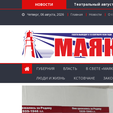
Театральный август
НОВОСТИ
Доступ к лекарства
Четверг, 06 августа, 2026
Главная
Новости
О г
Поддержка в регио
Заслуженный работ
Мониторинг доступн
ГУБЕРНИЯ
ВЛАСТЬ
В СВЕТЕ «МАЯК
ЛЮДИ И ЖИЗНЬ
КСТОВЧАНЕ
ЗАКО