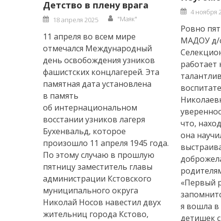
Детство в плену врага
Posted
4 ноября 
on
Author
Posted
"Маяк"
18 апреля 2025
on
Ровно пят
11 апреля во всем мире
МАДОУ д/с
отмечался Международный
Селекцио
день освобождения узников
работает 
фашистских концлагерей. Эта
талантлив
памятная дата установлена
воспитат
в память
Николаевн
об интернациональном
увереннос
восстании узников лагеря
что, нахо
Бухенвальд, которое
она научи
произошло 11 апреля 1945 года.
выстраив
По этому случаю в прошлую
доброжел
пятницу заместитель главы
родителям
администрации Кстовского
«Первый 
муниципального округа
запомнитс
Николай Носов навестил двух
я вошла в
жительниц города Кстово,
детишек 