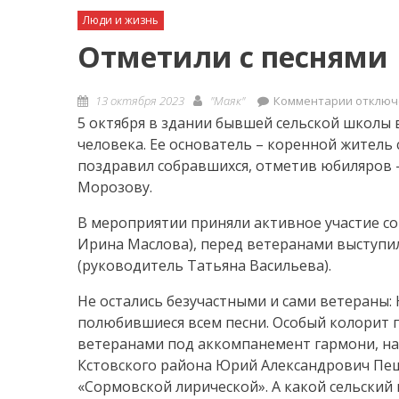
Люди и жизнь
Отметили с песнями
Posted
Author
к
13 октября 2023
"Маяк"
Комментарии
отключ
on
записи
5 октября в здании бывшей сельской школы
Отмети
человека. Ее основатель – коренной житель
с
поздравил собравшихся, отметив юбиляров – 
песням
Морозову.
В мероприятии приняли активное участие с
Ирина Маслова), перед ветеранами выступи
(руководитель Татьяна Васильева).
Не остались безучастными и сами ветераны:
полюбившиеся всем песни. Особый колорит 
ветеранами под аккомпанемент гармони, на
Кстовского района Юрий Александрович Пе
«Сормовской лирической». А какой сельский 