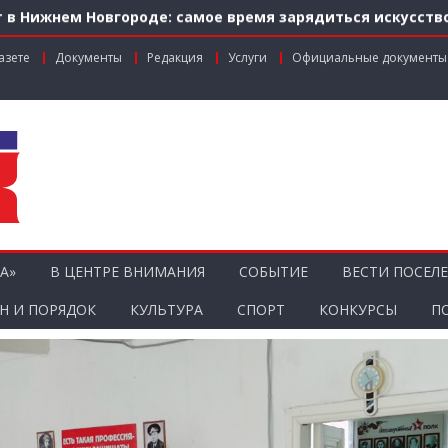
 в Нижнем Новгороде: самое время зарядиться искусств
м по федеральной льготе
азете
Документы
Редакция
Услуги
Официальные документы
нальном грантовом конкурсе «Драйверы роста»
ник агропромышленного комплекса
ости городской среды на ул. Рождественской: итоги со
А»
В ЦЕНТРЕ ВНИМАНИЯ
СОБЫТИЕ
ВЕСТИ ПОСЕЛ
Н И ПОРЯДОК
КУЛЬТУРА
СПОРТ
КОНКУРСЫ
П