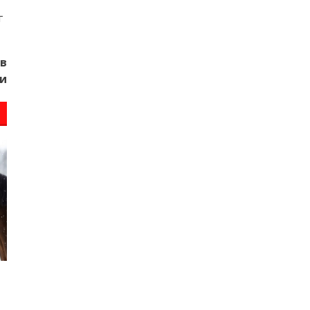
г
в
ии