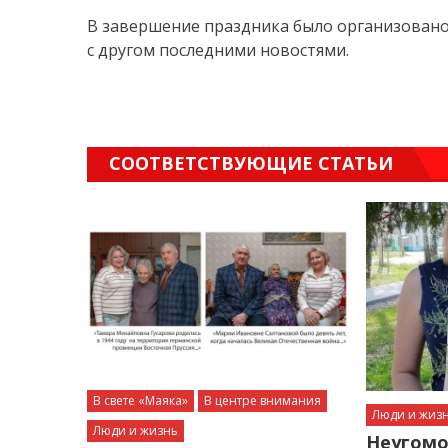
В завершение праздника было организовано 
с другом последними новостями.
СООТВЕТСТВУЮЩИЕ СТАТЬИ
В свете «Маяка»
В центре внимания
Люди и жиз
Люди и жизнь
Неугомо