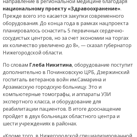
направление в региональной медицине благодаря
сосудистых
национальному проекту «Здравоохранение»
.
центров
Прежде всего это касается закупки современного
оборудования. До конца года в рамках нацпроекта
планировалось оснастить 5 первичных сердечно-
сосудистых центров, но за счет экономии на торгах
их количество увеличено до 8», — сказал губернатор
Нижегородской области.
По словам
Глеба Никитина
, оборудование поступит
дополнительно в Починковскую ЦРБ, Дзержинский
госпиталь ветеранов войн им.Самарина и
Арзамасскую городскую больницу. Это и
компьютерные томографы, и аппараты УЗИ
экспертного класса, и оборудование для
реабилитации пациентов. В итоге дооснащение
пройдет в двух больницах областного центра и
шести учреждениях в районах.
«Кроме того, в Нижегородской специализированной