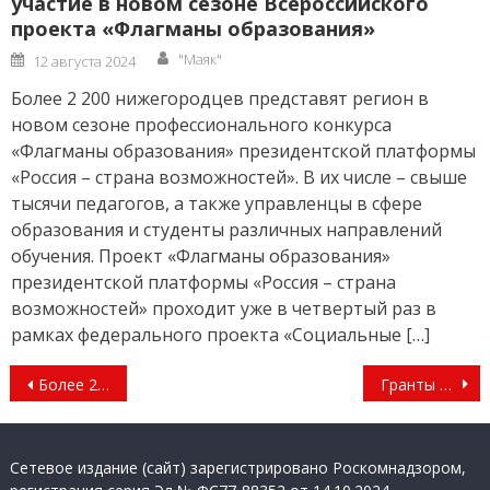
участие в новом сезоне Всероссийского
проекта «Флагманы образования»
Author
Posted
"Маяк"
12 августа 2024
on
Более 2 200 нижегородцев представят регион в
новом сезоне профессионального конкурса
«Флагманы образования» президентской платформы
«Россия – страна возможностей». В их числе – свыше
тысячи педагогов, а также управленцы в сфере
образования и студенты различных направлений
обучения. Проект «Флагманы образования»
президентской платформы «Россия – страна
возможностей» проходит уже в четвертый раз в
рамках федерального проекта «Социальные […]
Навигация
Более 2 млн рублей штрафов назначено за неделю в Нижегородской области за нарушение режима повышенной готовности
Гранты на поддержку социального бизнеса, пополнение парков скорой помощи и другие итоги недели
по
записям
Сетевое издание (сайт) зарегистрировано Роскомнадзором,