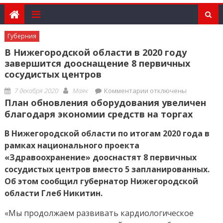
Губерния
В Нижегородской области в 2020 году
завершится дооснащение 8 первичных
сосудистых центров
Posted
Author
к
7 декабря 2020
Маяк
Комментарии
отключены
on
записи
План обновления оборудования увеличен
В
благодаря экономии средств на торгах
Нижегородской
В Нижегородской области по итогам 2020 года в
области
рамках национального проекта
в
«Здравоохранение» дооснастят 8 первичных
2020
сосудистых центров вместо 5 запланированных.
году
Об этом сообщил губернатор Нижегородской
завершится
области Глеб Никитин.
дооснащение
8
«Мы продолжаем развивать кардиологическое
первичных