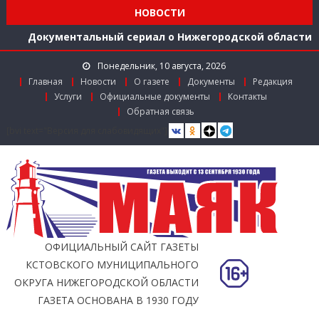
середине 2026 года
НОВОСТИ
Расширяем международное сотрудничество
Документальный сериал о Нижегородской области
Более 40 организаций-лидеров строительства
Понедельник, 10 августа, 2026
Нижегородской области получили награды в канун
Главная
Новости
О газете
Документы
Редакция
Дня строителя
Услуги
Официальные документы
Контакты
Использование беспилотников для выявления
Обратная связь
незаконного сброса мусора с грузовиков начали
[bvi text="Версия для слабовидящих"]
тестировать в Нижегородской области
Более 350 тысяч граждан стали пользователями
«Карты жителя Нижегородской области» к
середине 2026 года
Расширяем международное сотрудничество
ОФИЦИАЛЬНЫЙ САЙТ ГАЗЕТЫ
КСТОВСКОГО МУНИЦИПАЛЬНОГО
ОКРУГА НИЖЕГОРОДСКОЙ ОБЛАСТИ
ГАЗЕТА ОСНОВАНА В 1930 ГОДУ