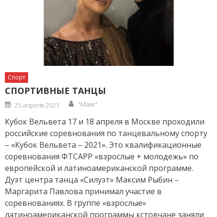
Спорт
СПОРТИВНЫЕ ТАНЦЫ
Author
Posted
"Маяк"
25 апреля 2021
on
Кубок Вельвета 17 и 18 апреля в Москве проходили
российские соревнования по танцевальному спорту
– «Кубок Вельвета – 2021». Это квалификационные
соревнования ФТСАРР «взрослые + молодежь» по
европейской и латиноамериканской программе.
Дуэт центра танца «Силуэт» Максим Рыбин –
Маргарита Павлова принимал участие в
соревнованиях. В группе «взрослые»
латиноамериканской программы кстовчане заняли