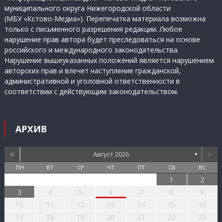
муниципального округа Нижегородской области
(МБУ «Кстово-Медиа»). Перепечатка материала возможна
только с письменного разрешения редакции. Любое
нарушение прав автора будет преследоваться на основе
российского и международного законодательства.
Нарушение вышеуказанных положений является нарушением
авторских прав и влечет наступление гражданской,
административной и уголовной ответственности в
соответствии с действующим законодательством.
АРХИВ
<
>
Август 2026
▼
ПН
ВТ
СР
ЧТ
ПТ
СБ
ВС
1
2
3
4
5
6
7
8
9
10
11
12
13
14
15
16
17
18
19
20
21
22
23