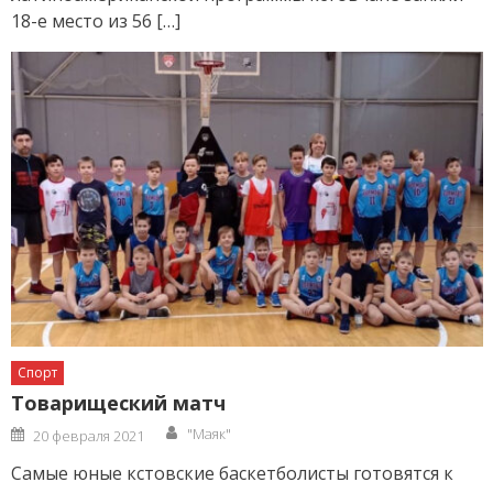
18-е место из 56 […]
Спорт
Товарищеский матч
Author
Posted
"Маяк"
20 февраля 2021
on
Самые юные кстовские баскетболисты готовятся к