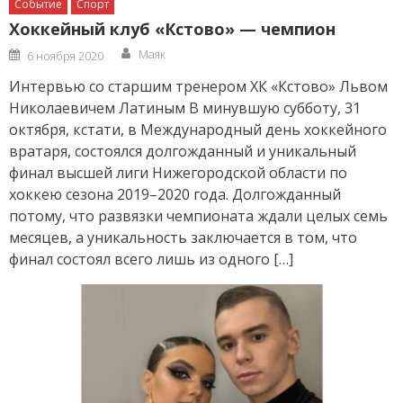
Событие
Спорт
Хоккейный клуб «Кстово» — чемпион
Author
Posted
Маяк
6 ноября 2020
on
Интервью со старшим тренером ХК «Кстово» Львом
Николаевичем Латиным В минувшую субботу, 31
октября, кстати, в Международный день хоккейного
вратаря, состоялся долгожданный и уникальный
финал высшей лиги Нижегородской области по
хоккею сезона 2019–2020 года. Долгожданный
потому, что развязки чемпионата ждали целых семь
месяцев, а уникальность заключается в том, что
финал состоял всего лишь из одного […]