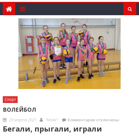
Спорт
ВОЛЕЙБОЛ
Posted
Author
к
20 марта 2021
"Маяк"
Комментарии
отключены
on
записи
Бегали, прыгали, играли
ВОЛЕЙБОЛ