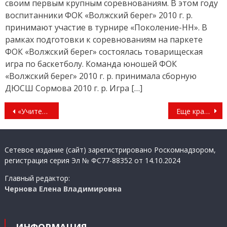
своим первым крупным соревнованиям. В этом году
воспитанники ФОК «Волжский берег» 2010 г. р.
принимают участие в турнире «Поколение-НН». В
рамках подготовки к соревнованиям на паркете
ФОК «Волжский берег» состоялась товарищеская
игра по баскетболу. Команда юношей ФОК
«Волжский берег» 2010 г. р. принимала сборную
ДЮСШ Сормова 2010 г. р. Игра […]
Навигация
«Учитель года России»
Еще красивее и комфортнее
по
записям
Сетевое издание (сайт) зарегистрировано Роскомнадзором,
регистрация серия Эл № ФС77-88352 от 14.10.2024
Главный редактор:
Чернова Елена Владимировна