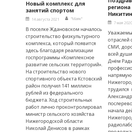
Поздрав
Новый комплекс для
региона
занятий спортом
Никитин
Author
Posted
"Маяк"
14 августа 2021
Posted
on
7 мая 202
on
В поселке Ждановском началось
Уважаемые
строительство физкультурного
отраслей 
комплекса, который появится
СМИ, доро
здесь благодаря реализации
всей души
госпрограммы «Комплексное
Днём Ради
развитие сельских территорий».
професси
На строительство нового
напрямую 
спортивного объекта Кстовский
Нижегород
район получил 141 миллион
трудился
рублей из федерального
Александр
бюджета. Ход строительных
послерев
работ лично проконтролировал
начала де
министр сельского хозяйства
Нижегоро
Нижегородской области
радиолабо
Николай Денисов в рамках
продолжа