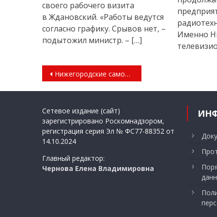
своего рабочего визита
предприят
в Ждановский. «Работы ведутся
радиотехн
согласно графику. Срывов нет, –
Именно Н
подытожил министр. – […]
телевизио
Навигация
Нижегородские самозанятые смогут бесплатно представить свою продукцию на десяти ярмарках в муниципалитетах области
по
записям
Сетевое издание (сайт)
ИН
зарегистрировано Роскомнадзором,
регистрация серия Эл № ФС77-88352 от
Док
14.10.2024
Прот
Главный редактор:
Поря
Чернова Елена Владимировна
данн
Поли
перс