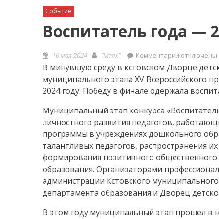
Событие
Воспитатель года — 2
Posted
Author
к
16 мая 2024
"Маяк"
Комментарии
отключены
on
записи
В минувшую среду в кстовском Дворце дет
Воспитател
муниципального этапа XV Всероссийского пр
года
2024 году. Победу в финале одержала воспи
—
Муниципальный этап конкурса «Воспитатель 
2024
личностного развития педагогов, работающ
программы в учреждениях дошкольного обр
талантливых педагогов, распространения их
формирования позитивного общественного 
образования. Организаторами профессионал
администрации Кстовского муниципального
департамента образования и Дворец детско
В этом году муниципальный этап прошел в н