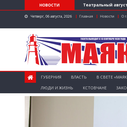
Театральный август
НОВОСТИ
Доступ к лекарства
Четверг, 06 августа, 2026
Главная
Новости
О г
Поддержка в регио
Заслуженный работ
Мониторинг доступн
ГУБЕРНИЯ
ВЛАСТЬ
В СВЕТЕ «МАЯК
ЛЮДИ И ЖИЗНЬ
КСТОВЧАНЕ
ЗАКО