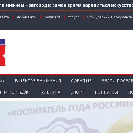
 в Нижнем Новгороде: самое время зарядиться искусств
м по федеральной льготе
азете
Документы
Редакция
Услуги
Официальные документы
нальном грантовом конкурсе «Драйверы роста»
ник агропромышленного комплекса
ости городской среды на ул. Рождественской: итоги со
А»
В ЦЕНТРЕ ВНИМАНИЯ
СОБЫТИЕ
ВЕСТИ ПОСЕЛ
Н И ПОРЯДОК
КУЛЬТУРА
СПОРТ
КОНКУРСЫ
П