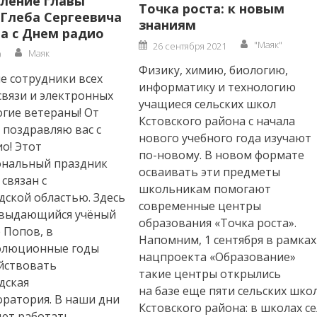
ление главы
Точка роста: к новым
 Глеба Сергеевича
знаниям
а с Днем радио
Author
Posted
"Маяк"
26 сентября 2021
Author
on
Маяк
0
Физику, химию, биологию,
 сотрудники всех
информатику и технологию
связи и электронных
учащиеся сельских школ
гие ветераны! От
Кстовского района с начала
 поздравляю вас с
нового учебного года изучают
о! Этот
по-новому. В новом формате
ональный праздник
осваивать эти предметы
связан с
школьникам помогают
ской областью. Здесь
современные центры
 выдающийся учёный
образования «Точка роста».
 Попов, в
Напомним, 1 сентября в рамках
олюционные годы
нацпроекта «Образование»
йствовать
такие центры открылись
дская
на базе еще пяти сельских шко
ратория. В наши дни
Кстовского района: в школах се
ют работать