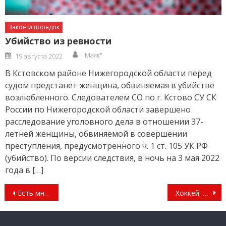
Закон и порядок
Убийство из ревности
Author
Posted
"Маяк"
19 августа 2022
on
В Кстовском районе Нижегородской области перед
судом предстанет женщина, обвиняемая в убийстве
возлюбленного. Следователем СО по г. Кстово СУ СК
России по Нижегородской области завершено
расследование уголовного дела в отношении 37-
летней женщины, обвиняемой в совершении
преступления, предусмотренного ч. 1 ст. 105 УК РФ
(убийство). По версии следствия, в ночь на 3 мая 2022
года в […]
Навигация
Есть мнение
Хоккей: обыграли «Старт»
по
записям