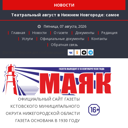
Мониторинг доступности городской среды на
НОВОСТИ
ул. Рождественской: итоги совместной работы
Театральный август в Нижнем Новгороде: самое
время зарядиться искусством!
Пятница, 07 августа, 2026
Доступ к лекарствам по федеральной льготе
Главная
Новости
О газете
Документы
Редакция
Поддержка в региональном грантовом конкурсе
Услуги
Официальные документы
Контакты
«Драйверы роста»
Обратная связь
Заслуженный работник агропромышленного
[bvi text="Версия для слабовидящих"]
комплекса
Мониторинг доступности городской среды на
ул. Рождественской: итоги совместной работы
ОФИЦИАЛЬНЫЙ САЙТ ГАЗЕТЫ
КСТОВСКОГО МУНИЦИПАЛЬНОГО
ОКРУГА НИЖЕГОРОДСКОЙ ОБЛАСТИ
ГАЗЕТА ОСНОВАНА В 1930 ГОДУ