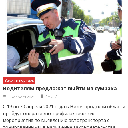
Закон и порядок
Водителям предложат выйти из сумрака
Author
Posted
"Маяк"
16 апреля 2021
on
С 19 по 30 апреля 2021 года в Нижегородской области
пройдут оперативно-профилактические
мероприятия по выявлению автотранспорта с
тонированными, в нарушение законодательства,