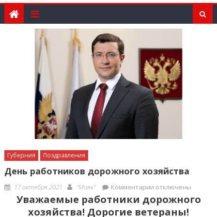
Губерния
Поздравления
День работников дорожного хозяйства
Posted
Author
к
17 октября 2021
"Маяк"
Комментарии
отключены
on
записи
Уважаемые работники дорожного
День
хозяйства! Дорогие ветераны!