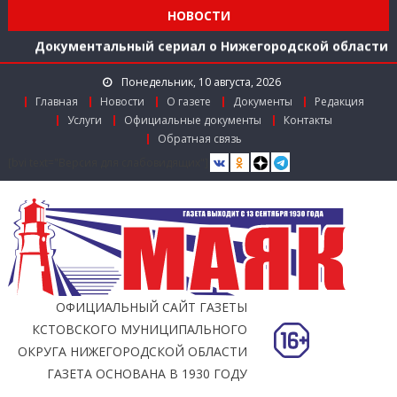
середине 2026 года
НОВОСТИ
Расширяем международное сотрудничество
Документальный сериал о Нижегородской области
Более 40 организаций-лидеров строительства
Понедельник, 10 августа, 2026
Нижегородской области получили награды в канун
Главная
Новости
О газете
Документы
Редакция
Дня строителя
Услуги
Официальные документы
Контакты
Использование беспилотников для выявления
Обратная связь
незаконного сброса мусора с грузовиков начали
[bvi text="Версия для слабовидящих"]
тестировать в Нижегородской области
Более 350 тысяч граждан стали пользователями
«Карты жителя Нижегородской области» к
середине 2026 года
Расширяем международное сотрудничество
ОФИЦИАЛЬНЫЙ САЙТ ГАЗЕТЫ
КСТОВСКОГО МУНИЦИПАЛЬНОГО
ОКРУГА НИЖЕГОРОДСКОЙ ОБЛАСТИ
ГАЗЕТА ОСНОВАНА В 1930 ГОДУ