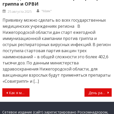
гриппа и ОРВИ
Author
Posted
"Маяк"
25 августа 2025
on
Прививку можно сделать во всех государственных
медицинских учреждениях региона В
Нижегородской области дан старт ежегодной
иммунизационной кампании против гриппа и
острых респираторных вирусных инфекций. В регион
поступила стартовая партия вакцин трех
наименований – в общей сложности это более 402,6
тысячи доз. По данным министерства
здравоохранения Нижегородской области, для
вакцинации взрослых будут применяться препараты
«Совигрипп» и […]
Навигация
Как я могу переписаться?
День работников дорожного хозяйства
по
записям
Сетевое издание (сайт) зарегистрировано Роскомнадзором,