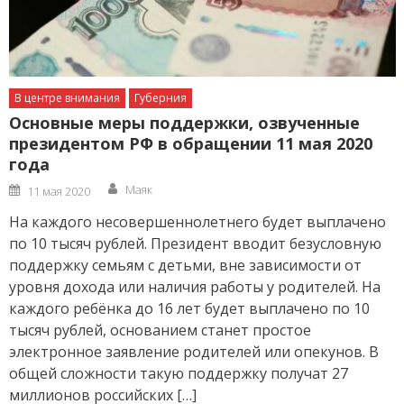
В центре внимания
Губерния
Основные меры поддержки, озвученные
президентом РФ в обращении 11 мая 2020
года
Author
Posted
Маяк
11 мая 2020
on
На каждого несовершеннолетнего будет выплачено
по 10 тысяч рублей. Президент вводит безусловную
поддержку семьям с детьми, вне зависимости от
уровня дохода или наличия работы у родителей. На
каждого ребёнка до 16 лет будет выплачено по 10
тысяч рублей, основанием станет простое
электронное заявление родителей или опекунов. В
общей сложности такую поддержку получат 27
миллионов российских […]