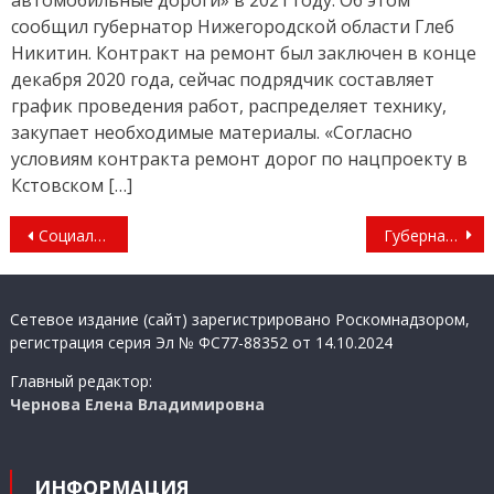
автомобильные дороги» в 2021 году. Об этом
сообщил губернатор Нижегородской области Глеб
Никитин. Контракт на ремонт был заключен в конце
декабря 2020 года, сейчас подрядчик составляет
график проведения работ, распределяет технику,
закупает необходимые материалы. «Согласно
условиям контракта ремонт дорог по нацпроекту в
Кстовском […]
Навигация
Социальные предприниматели региона собрались на «Территории РИТМА»
Губернатор пообещал содействовать внедрению робототехники в медицину
по
записям
Сетевое издание (сайт) зарегистрировано Роскомнадзором,
регистрация серия Эл № ФС77-88352 от 14.10.2024
Главный редактор:
Чернова Елена Владимировна
ИНФОРМАЦИЯ