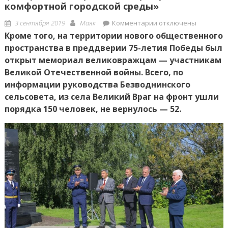
комфортной городской среды»
Posted
Author
к
3 сентября 2019
Маяк
Комментарии
отключены
on
записи
Кроме того, на территории нового общественного
3
пространства в преддверии 75-летия Победы был
сентября
открыт мемориал великовражцам — участникам
в
Великой Отечественной войны. Всего, по
Великом
информации руководства Безводнинского
Враге
сельсовета, из села Великий Враг на фронт ушли
торжественно
порядка 150 человек, не вернулось — 52.
открыли
сквер,
благоустроенный
в
рамках
федерального
проекта
«Формирование
комфортной
городской