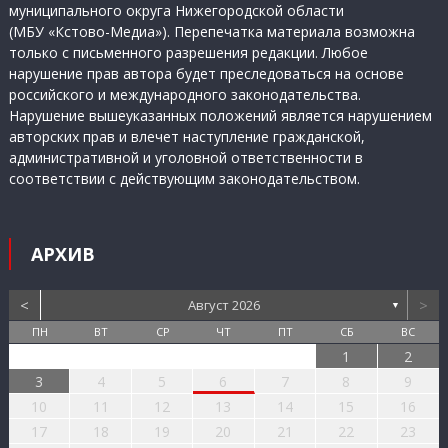
муниципального округа Нижегородской области
(МБУ «Кстово-Медиа»). Перепечатка материала возможна
только с письменного разрешения редакции. Любое
нарушение прав автора будет преследоваться на основе
российского и международного законодательства.
Нарушение вышеуказанных положений является нарушением
авторских прав и влечет наступление гражданской,
административной и уголовной ответственности в
соответствии с действующим законодательством.
АРХИВ
<
>
Август 2026
▼
ПН
ВТ
СР
ЧТ
ПТ
СБ
ВС
1
2
3
4
5
6
7
8
9
10
11
12
13
14
15
16
17
18
19
20
21
22
23