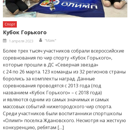
Спорт
Кубок Горького
Author
Posted
"Маяк"
1 апреля 2023
on
Более трех тысяч участников собрали всероссийские
соревнования по чир спорту «Кубок Горького»,
которые прошли в ДС «Северная звезда»
с 24 по 26 марта. 123 команды из 32 регионов страны
боролись за комплекты наград. Данные
соревнования проводятся с 2013 года (под
названием «Кубок Горького» – с 2018 года)
и являются одним из самых значимых и самых
массовых событий нижегородского чир спорта.
Среди участников были воспитанники спортшколы
«Олимп» поселка Ждановского. Несмотря на жесткую
конкуренцию, ребятам […]