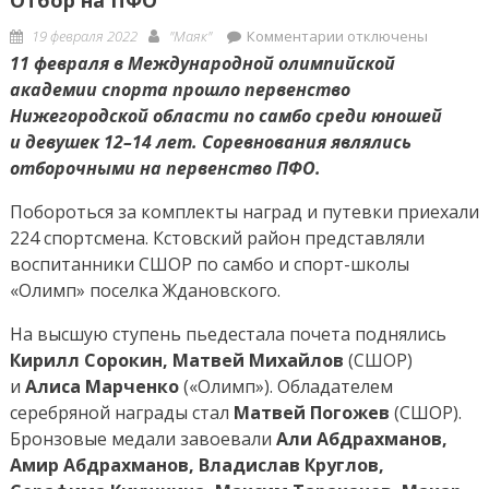
Posted
Author
к
19 февраля 2022
"Маяк"
Комментарии
отключены
on
записи
11 февраля в Международной олимпийской
Отбор
академии спорта прошло первенство
на
Нижегородской области по самбо среди юношей
ПФО
и девушек 12–14 лет. Соревнования являлись
отборочными на первенство ПФО.
Побороться за комплекты наград и путевки приехали
224 спортсмена. Кстовский район представляли
воспитанники СШОР по самбо и спорт-школы
«Олимп» поселка Ждановского.
На высшую ступень пьедестала почета поднялись
Кирилл Сорокин, Матвей Михайлов
(СШОР)
и
Алиса Марченко
(«Олимп»). Обладателем
серебряной награды стал
Матвей Погожев
(СШОР).
Бронзовые медали завоевали
Али Абдрахманов,
Амир Абдрахманов, Владислав Круглов,