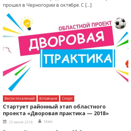
прошел в Черногории в октябре. С […]
Вести поселений
Кстовчане
Спорт
Стартует районный этап областного
проекта «Дворовая практика — 2018»
Author
Posted
Маяк
25 июня 2018
on