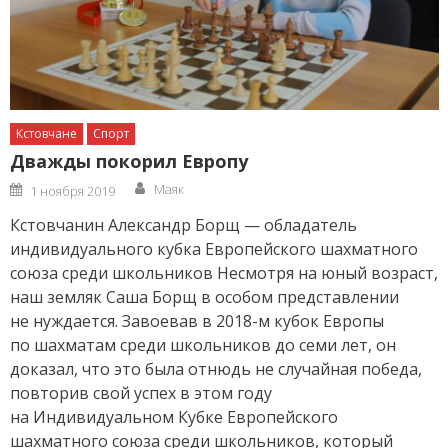
Кстовчане
Спорт
Дважды покорил Европу
Author
Posted
Маяк
1 ноября 2019
on
Кстовчанин Александр Борщ — обладатель
индивидуального кубка Европейского шахматного
союза среди школьников Несмотря на юный возраст,
наш земляк Саша Борщ в особом представлении
не нуждается. Завоевав в 2018-м кубок Европы
по шахматам среди школьников до семи лет, он
доказал, что это была отнюдь не случайная победа,
повторив свой успех в этом году
на Индивидуальном Кубке Европейского
шахматного союза среди школьников, который