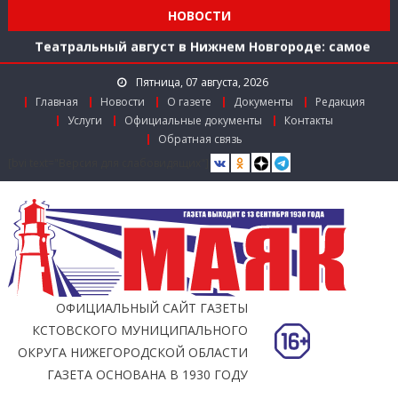
Мониторинг доступности городской среды на
НОВОСТИ
ул. Рождественской: итоги совместной работы
Театральный август в Нижнем Новгороде: самое
время зарядиться искусством!
Пятница, 07 августа, 2026
Доступ к лекарствам по федеральной льготе
Главная
Новости
О газете
Документы
Редакция
Поддержка в региональном грантовом конкурсе
Услуги
Официальные документы
Контакты
«Драйверы роста»
Обратная связь
Заслуженный работник агропромышленного
[bvi text="Версия для слабовидящих"]
комплекса
Мониторинг доступности городской среды на
ул. Рождественской: итоги совместной работы
ОФИЦИАЛЬНЫЙ САЙТ ГАЗЕТЫ
КСТОВСКОГО МУНИЦИПАЛЬНОГО
ОКРУГА НИЖЕГОРОДСКОЙ ОБЛАСТИ
ГАЗЕТА ОСНОВАНА В 1930 ГОДУ