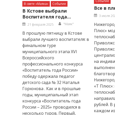
Событие
В свете «Маяка»
Событие
Все в пл
В Кстове выбрали
Posted
3 июля 20
Воспитателя года…
on
Author
Posted
"Маяк"
Нижегоро
21 февраля 2025
on
Плюс» мо
В прошлую пятницу в Кстове
теплоснаб
выбрали лучшего воспитателя: в
Приволжс
финальном туре
Приволжс
муниципального этапа XVI
централи
Всероссийского
на индиви
профессионального конкурса
выполнен
«Воспитатель года России»
благотвор
победу одержала педагог
Нижегоро
детского сада № 32 Наталья
«Т Плюс»:
Горюнова . Как и в прошлые
теплосна
годы, муниципальный этап
направил
конкурса «Воспитатель года
рублей. В
России – 2025» проводился в
каждом из
несколько туров. Первый,