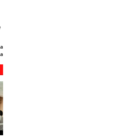
е
ва
ра