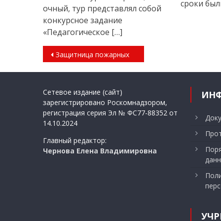
сроки был
очный, тур представлял собой
конкурсное задание
«Педагогическое […]
Навигация
Защитница пожарных
по
записям
Сетевое издание (сайт)
ИН
зарегистрировано Роскомнадзором,
регистрация серия Эл № ФС77-88352 от
Док
14.10.2024
Прот
Главный редактор:
Поря
Чернова Елена Владимировна
данн
Поли
перс
УЧР