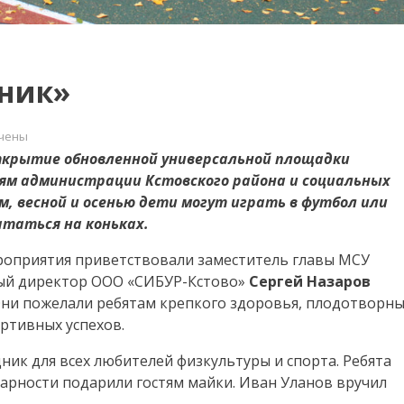
ник»
чены
ткрытие обновленной универсальной площадки
ленный
иям администрации Кстовского района и социальных
ник»
, весной и осенью дети могут играть в футбол или
кататься на коньках.
роприятия приветствовали заместитель главы МСУ
ный директор ООО «СИБУР-Кстово»
Сергей Назаров
Они пожелали ребятам крепкого здоровья, плодотворн
ртивных успехов.
ик для всех любителей физкультуры и спорта. Ребята
дарности подарили гостям майки. Иван Уланов вручил