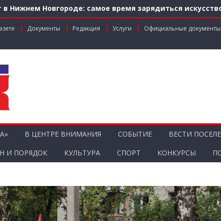
 в Нижнем Новгороде: самое время зарядиться искусств
м по федеральной льготе
азете
Документы
Редакция
Услуги
Официальные документы
нальном грантовом конкурсе «Драйверы роста»
ник агропромышленного комплекса
ости городской среды на ул. Рождественской: итоги со
А»
В ЦЕНТРЕ ВНИМАНИЯ
СОБЫТИЕ
ВЕСТИ ПОСЕЛ
Н И ПОРЯДОК
КУЛЬТУРА
СПОРТ
КОНКУРСЫ
П