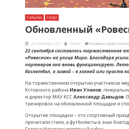
Событие
Спорт
Обновленный «Ровес
Posted
Author
к
25 сентября 2021
"Маяк"
Комментарии
отклю
on
записи
22 сентября состоялось торжественное о
Обнов
«Ровесник» на улице Мира. Благодаря усил
«Ровес
партнеров она вновь функционирует. Летом
баскетбол, а зимой – в хоккей или просто 
На торжественном открытии участников ме
Кстовского района
Иван Уланов
, генераль
и директор МАУ КСС
Александр Давыдов
. 
тренировок на обновленной площадке и спо
Открытие площадки – это спортивный праздн
прочитали стихи, а футболисты в знак благо