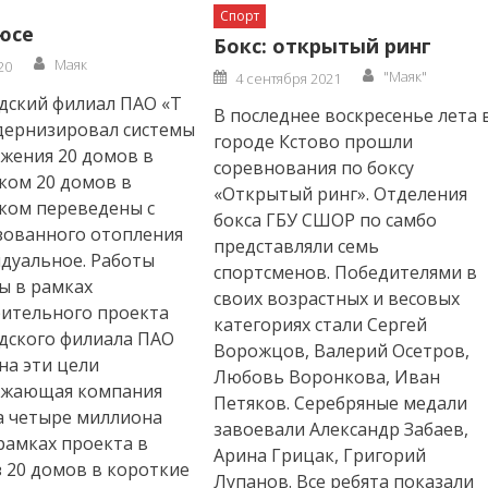
Спорт
юсе
Бокс: открытый ринг
Author
Маяк
20
Author
Posted
"Маяк"
4 сентября 2021
on
дский филиал ПАО «Т
В последнее воскресенье лета 
дернизировал системы
городе Кстово прошли
жения 20 домов в
соревнования по боксу
ком 20 домов в
«Открытый ринг». Отделения
ком переведены с
бокса ГБУ СШОР по самбо
зованного отопления
представляли семь
дуальное. Работы
спортсменов. Победителями в
ы в рамках
своих возрастных и весовых
ительного проекта
категориях стали Сергей
дского филиала ПАО
Ворожцов, Валерий Осетров,
 на эти цели
Любовь Воронкова, Иван
бжающая компания
Петяков. Серебряные медали
а четыре миллиона
завоевали Александр Забаев,
 рамках проекта в
Арина Грицак, Григорий
 20 домов в короткие
Лупанов. Все ребята показали