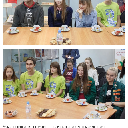
времен»
Участники встречи — начальник управления