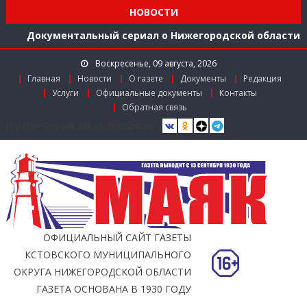
Расширяем международное сотрудничество
НОВОСТИ
Документальный сериал о Нижегородской области
Более 40 организаций-лидеров строительства
Нижегородской области получили награды в канун
Воскресенье, 09 августа, 2026
Дня строителя
Главная
Новости
О газете
Документы
Редакция
Использование беспилотников для выявления
Услуги
Официальные документы
Контакты
незаконного сброса мусора с грузовиков начали
Обратная связь
тестировать в Нижегородской области
[bvi text="Версия для слабовидящих"]
Более 350 тысяч граждан стали пользователями
«Карты жителя Нижегородской области» к
середине 2026 года
Расширяем международное сотрудничество
ОФИЦИАЛЬНЫЙ САЙТ ГАЗЕТЫ
КСТОВСКОГО МУНИЦИПАЛЬНОГО
ОКРУГА НИЖЕГОРОДСКОЙ ОБЛАСТИ
ГАЗЕТА ОСНОВАНА В 1930 ГОДУ