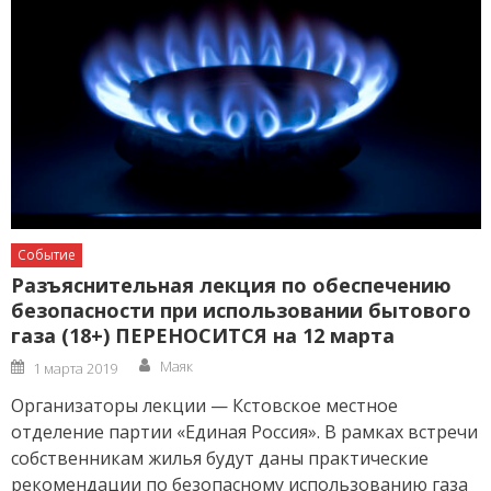
Событие
Разъяснительная лекция по обеспечению
безопасности при использовании бытового
газа (18+) ПЕРЕНОСИТСЯ на 12 марта
Author
Posted
Маяк
1 марта 2019
on
Организаторы лекции — Кстовское местное
отделение партии «Единая Россия». В рамках встречи
собственникам жилья будут даны практические
рекомендации по безопасному использованию газа