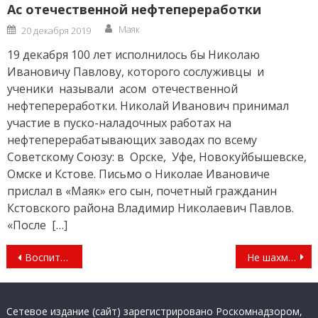
Ас отечественной нефтепереработки
Author
Posted
Маяк
20 декабря 2019
on
19 декабря 100 лет исполнилось бы Николаю
Ивановичу Павлову, которого сослуживцы и
ученики называли асом отечественной
нефтепереработки. Николай Иванович принимал
участие в пуско-наладочных работах на
нефтеперерабатывающих заводах по всему
Советскому Союзу: в Орске, Уфе, Новокуйбышевске,
Омске и Кстове. Письмо о Николае Ивановиче
прислал в «Маяк» его сын, почетный гражданин
Кстовского района Владимир Николаевич Павлов.
«После […]
Навигация
Воспитанник ДДЮТ отличился на «РобоФинисте — 2018»
Не шахматами едиными
по
записям
Сетевое издание (сайт) зарегистрировано Роскомнадзором,