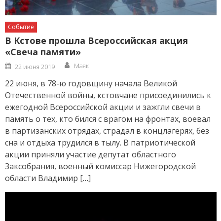
Событие
В Кстове прошла Всероссийская акция
«Свеча памяти»
Author
Posted
Маяк
22 июня 2019
on
22 июня, в 78-ю годовщину начала Великой
Отечественной войны, кстовчане присоединились к
ежегодной Всероссийской акции и зажгли свечи в
память о тех, кто бился с врагом на фронтах, воевал
в партизанских отрядах, страдал в концлагерях, без
сна и отдыха трудился в тылу. В патриотической
акции приняли участие депутат областного
Заксобрания, военный комиссар Нижегородской
области Владимир […]