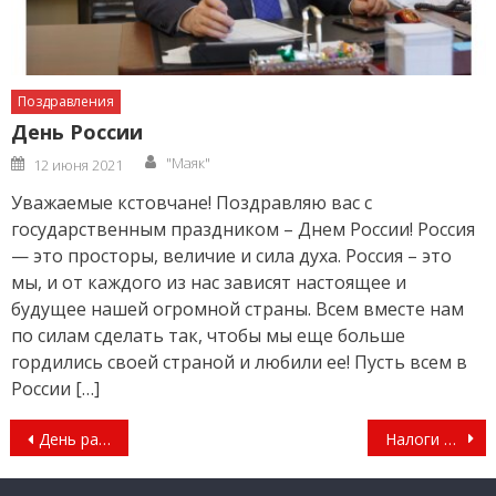
Поздравления
День России
Author
Posted
"Маяк"
12 июня 2021
on
Уважаемые кстовчане! Поздравляю вас с
государственным праздником – Днем России! Россия
— это просторы, величие и сила духа. Россия – это
мы, и от каждого из нас зависят настоящее и
будущее нашей огромной страны. Всем вместе нам
по силам сделать так, чтобы мы еще больше
гордились своей страной и любили ее! Пусть всем в
России […]
Навигация
День работника налоговых органов
Налоги – обязанность каждого
по