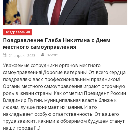
Поздравления
Поздравление Глеба Никитина с Днем
местного самоуправления
Author
Posted
"Маяк"
21 апреля 2023
on
Уважаемые сотрудники органов местного
самоуправления! Дорогие ветераны! От всего сердца
поздравляю вас с профессиональным праздником!
Органы местного самоуправления играют огромную
роль в жизни страны. Как отметил Президент России
Владимир Путин, муниципальная власть ближе к
людям, лучше понимает их чаяния. И это
накладывает особую ответственность. От вашего
труда зависит, какими в обозримом будущем станут
наши города […]