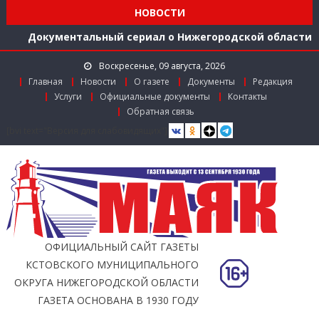
середине 2026 года
НОВОСТИ
Расширяем международное сотрудничество
Документальный сериал о Нижегородской области
Более 40 организаций-лидеров строительства
Воскресенье, 09 августа, 2026
Нижегородской области получили награды в канун
Главная
Новости
О газете
Документы
Редакция
Дня строителя
Услуги
Официальные документы
Контакты
Использование беспилотников для выявления
Обратная связь
незаконного сброса мусора с грузовиков начали
[bvi text="Версия для слабовидящих"]
тестировать в Нижегородской области
Более 350 тысяч граждан стали пользователями
«Карты жителя Нижегородской области» к
середине 2026 года
Расширяем международное сотрудничество
ОФИЦИАЛЬНЫЙ САЙТ ГАЗЕТЫ
КСТОВСКОГО МУНИЦИПАЛЬНОГО
ОКРУГА НИЖЕГОРОДСКОЙ ОБЛАСТИ
ГАЗЕТА ОСНОВАНА В 1930 ГОДУ