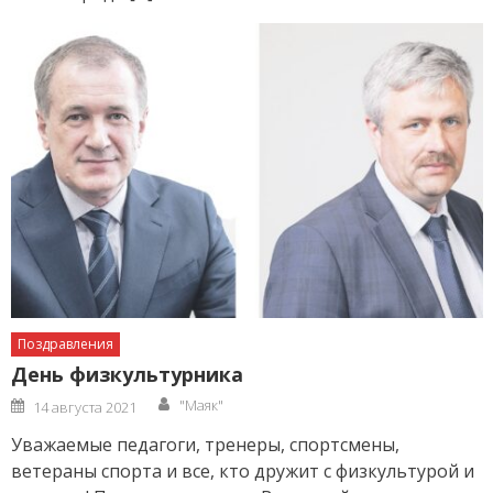
Поздравления
День физкультурника
Author
Posted
"Маяк"
14 августа 2021
on
Уважаемые педагоги, тренеры, спортсмены,
ветераны спорта и все, кто дружит с физкультурой и