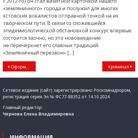
с 2012‑го) он стал визитной карточкой нашего
«земляничного» города и послужил для многих
кстовских вокалистов отправной точкой на их
творческом пути. В связи со сложившейся
эпидемиологической обстановкой конкурс впервые
состоится заочно, но это нововведение
не перечеркнет его славных традиций:
«Земляничный перезвон» […]
Навигация
Оформляй работы правильно!
Криминал
по
записям
Сетевое издание (сайт) зарегистрировано Роскомнадзором,
регистрация серия Эл № ФС77-88352 от 14.10.2024
Главный редактор:
Чернова Елена Владимировна
ИНФОРМАЦИЯ