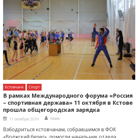
Кстовчане
Спорт
В рамках Международного форума «Россия
– спортивная держава» 11 октября в Кстове
прошла общегородская зарядка
Author
Posted
Маяк
11 октября 2019
on
Взбодриться кстовчанам, собравшимся в ФОК
«Волжский берег», помогли начальник отдела