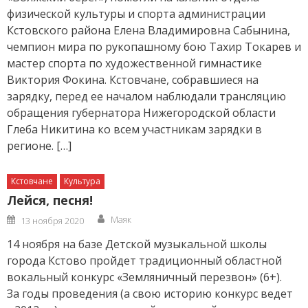
физической культуры и спорта администрации
Кстовского района Елена Владимировна Сабынина,
чемпион мира по рукопашному бою Тахир Токарев и
мастер спорта по художественной гимнастике
Виктория Фокина. Кстовчане, собравшиеся на
зарядку, перед ее началом наблюдали трансляцию
обращения губернатора Нижегородской области
Глеба Никитина ко всем участникам зарядки в
регионе. […]
Кстовчане
Культура
Лейся, песня!
Author
Posted
Маяк
13 ноября 2020
on
14 ноября на базе Детской музыкальной школы
города Кстово пройдет традиционный областной
вокальный конкурс «Земляничный перезвон» (6+).
За годы проведения (а свою историю конкурс ведет