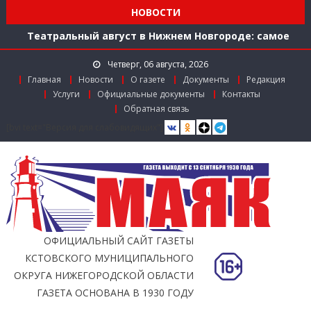
НОВОСТИ
ул. Рождественской: итоги совместной работы
Театральный август в Нижнем Новгороде: самое
время зарядиться искусством!
Четверг, 06 августа, 2026
Доступ к лекарствам по федеральной льготе
Главная
Новости
О газете
Документы
Редакция
Поддержка в региональном грантовом конкурсе
Услуги
Официальные документы
Контакты
«Драйверы роста»
Обратная связь
Заслуженный работник агропромышленного
[bvi text="Версия для слабовидящих"]
комплекса
Мониторинг доступности городской среды на
ул. Рождественской: итоги совместной работы
ОФИЦИАЛЬНЫЙ САЙТ ГАЗЕТЫ
КСТОВСКОГО МУНИЦИПАЛЬНОГО
ОКРУГА НИЖЕГОРОДСКОЙ ОБЛАСТИ
ГАЗЕТА ОСНОВАНА В 1930 ГОДУ