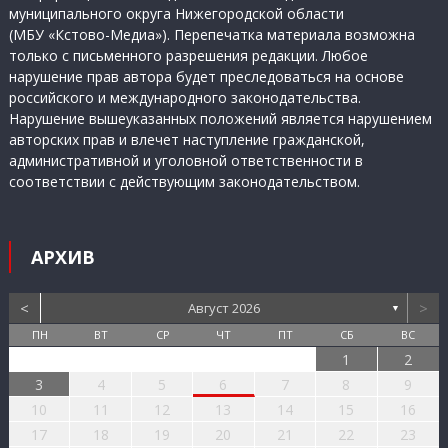
муниципального округа Нижегородской области
(МБУ «Кстово-Медиа»). Перепечатка материала возможна
только с письменного разрешения редакции. Любое
нарушение прав автора будет преследоваться на основе
российского и международного законодательства.
Нарушение вышеуказанных положений является нарушением
авторских прав и влечет наступление гражданской,
административной и уголовной ответственности в
соответствии с действующим законодательством.
АРХИВ
<
>
Август 2026
▼
ПН
ВТ
СР
ЧТ
ПТ
СБ
ВС
1
2
3
4
5
6
7
8
9
10
11
12
13
14
15
16
17
18
19
20
21
22
23