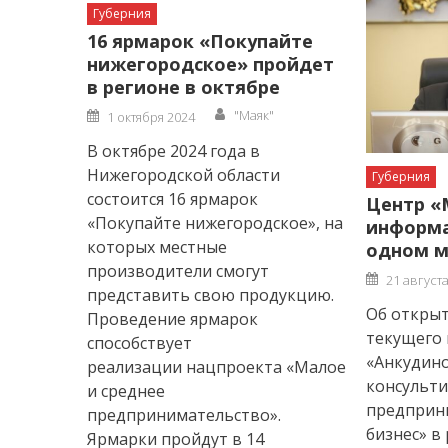
Губерния
16 ярмарок «Покупайте
нижегородское» пройдет
в регионе в октябре
Author
Posted
"Маяк"
1 октября 2024
on
В октябре 2024 года в
Нижегородской области
Губерния
состоится 16 ярмарок
Центр «
«Покупайте нижегородское», на
информа
которых местные
одном м
производители смогут
Posted
21 август
on
представить свою продукцию.
Об открыт
Проведение ярмарок
текущего 
способствует
«Анкудин
реализации нацпроекта «Малое
консульт
и среднее
предприн
предпринимательство».
бизнес» в
Ярмарки пройдут в 14