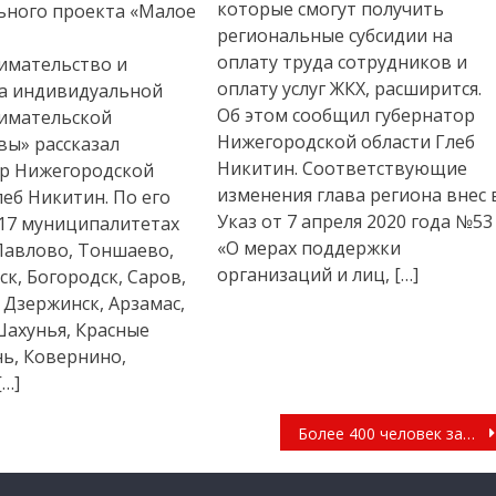
которые смогут получить
ьного проекта «Малое
региональные субсидии на
оплату труда сотрудников и
имательство и
оплату услуг ЖКХ, расширится.
а индивидуальной
Об этом сообщил губернатор
имательской
Нижегородской области Глеб
ы» рассказал
Никитин. Соответствующие
ор Нижегородской
изменения глава региона внес 
леб Никитин. По его
Указ от 7 апреля 2020 года №53
 17 муниципалитетах
«О мерах поддержки
Павлово, Тоншаево,
организаций и лиц, […]
к, Богородск, Саров,
 Дзержинск, Арзамас,
Шахунья, Красные
нь, Ковернино,
[…]
Более 400 человек зарегистрировалось для участия в волонтерской программе по голосованию за объекты благоустройства в Нижегородской области