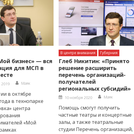
В центре внимания
Губерния
Мой бизнес» — вся
Глеб Никитин: «Принято
ция для МСП в
решение расширить
есте
перечень организаций-
получателей
Author
Маяк
а 2019
региональных субсидий»
ии в октябре
Author
Posted
Маяк
10 ноября 2020
on
года в технопарке
Помощь смогут получить
овка» центра
частные театры и концертные
ирования
залы, а также театральные
имателей «Мой
студии Перечень организаций,
 рамках