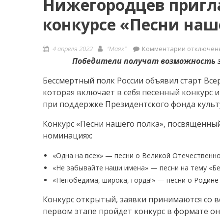
Нижегородцев пригл
конкурсе «Песни наш
Posted
Author
к
4 апреля 2022
"Маяк"
Комментарии
отключен
on
записи
Победители получат возможность з
Нижегоро
Бессмертный полк России объявил старт Все
приглаша
которая включает в себя песенный конкурс 
принять
при поддержке Президентского фонда культ
участие
в
Конкурс «Песни нашего полка», посвященный
конкурсе
номинациях:
«Песни
нашего
«Одна на всех» — песни о Великой Отечественн
полка»
«Не забывайте наши имена» — песни на тему «Б
«Непобедима, широка, горда!» — песни о Родине
Конкурс открытый, заявки принимаются со все
первом этапе пройдет конкурс в формате он