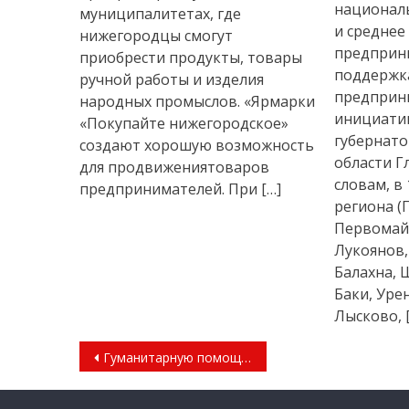
национал
муниципалитетах, где
и среднее
нижегородцы смогут
предприн
приобрести продукты, товары
поддержк
ручной работы и изделия
предприн
народных промыслов. «Ярмарки
инициатив
«Покупайте нижегородское»
губернат
создают хорошую возможность
области Г
для продвижениятоваров
словам, в
предпринимателей. При […]
региона (
Первомайс
Лукоянов,
Балахна, 
Баки, Уре
Лысково, 
Навигация
Гуманитарную помощь из Арзамаса отправили на Донбасс
по