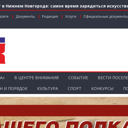
 в Нижнем Новгороде: самое время зарядиться искусств
м по федеральной льготе
азете
Документы
Редакция
Услуги
Официальные документы
нальном грантовом конкурсе «Драйверы роста»
ник агропромышленного комплекса
ости городской среды на ул. Рождественской: итоги со
А»
В ЦЕНТРЕ ВНИМАНИЯ
СОБЫТИЕ
ВЕСТИ ПОСЕЛ
Н И ПОРЯДОК
КУЛЬТУРА
СПОРТ
КОНКУРСЫ
П