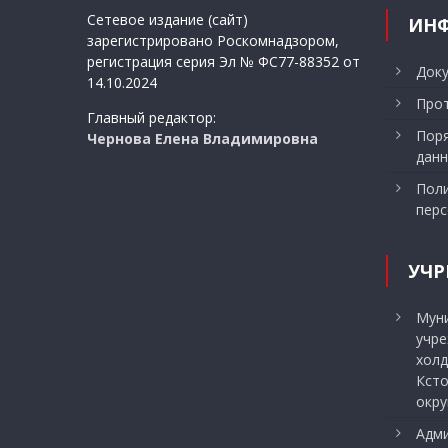
записям
Сетевое издание (сайт)
ИН
зарегистрировано Роскомнадзором,
регистрация серия Эл № ФС77-88352 от
Док
14.10.2024
Прот
Главный редактор:
Поря
Чернова Елена Владимировна
данн
Поли
перс
УЧР
Мун
учр
холд
Ксто
окру
Адми