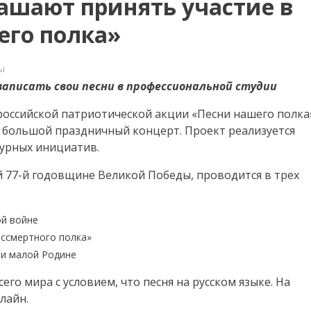
ашают принять участие в
его полка»
ы
аписать свои песни в профессиональной студии
дцев
российской патриотической акции «Песни нашего полка
ют
и большой праздничный концерт. Проект реализуется
урных инициатив.
 77-й годовщине Великой Победы, проводится в трех
ой войне
ессмертного полка»
 и малой Родине
го мира с условием, что песня на русском языке. На
лайн.