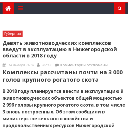
Губерния
Девять животноводческих комплексов
введут в эксплуатацию в Нижегородской
области в 2018 году
Posted
Author
к
14 января 2018
Маяк
Комментарии
отключены
on
записи
Комплексы рассчитаны почти на 3 000
Девять
голов крупного рогатого скота
животноводческих
комплексов
В 2018 году планируется ввести в эксплуатацию 9
введут
животноводческих объектов общей мощностью
в
2 996 головы крупного рогатого скота
,
в том числе
эксплуатацию
3 вновь построенных. Об этом сообщили в
в
министерстве сельского хозяйства и
Нижегородской
продовольственных ресурсов Нижегородской