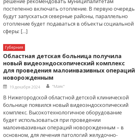
решение рекомендовать муниципалитетам
постепенно включать отопление. В первую очередь
будут запускаться северные районы, параллельно
отопление будет подаваться в объекты социальной
сферы: […]
Губерния
Областная детская больница получила
новый видеоэндоскопический комплекс
для проведения малоинвазивных операций
новорожденным
Author
Posted
"Маяк"
19 декабря 2024
on
В Нижегородской областной детской клинической
больнице появился новый видеоэндоскопический
комплекс. Высокотехнологичное оборудование
будет использоваться при проведении
малоинвазивных операций новорожденным – в
основном, для лечения патологий желудочно-