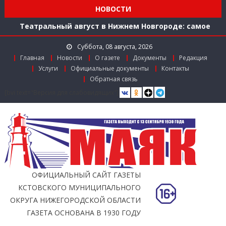
Мониторинг доступности городской среды на
НОВОСТИ
ул. Рождественской: итоги совместной работы
Театральный август в Нижнем Новгороде: самое
время зарядиться искусством!
Суббота, 08 августа, 2026
Доступ к лекарствам по федеральной льготе
Главная
Новости
О газете
Документы
Редакция
Поддержка в региональном грантовом конкурсе
Услуги
Официальные документы
Контакты
«Драйверы роста»
Обратная связь
Заслуженный работник агропромышленного
[bvi text="Версия для слабовидящих"]
комплекса
Мониторинг доступности городской среды на
ул. Рождественской: итоги совместной работы
ОФИЦИАЛЬНЫЙ САЙТ ГАЗЕТЫ
КСТОВСКОГО МУНИЦИПАЛЬНОГО
ОКРУГА НИЖЕГОРОДСКОЙ ОБЛАСТИ
ГАЗЕТА ОСНОВАНА В 1930 ГОДУ