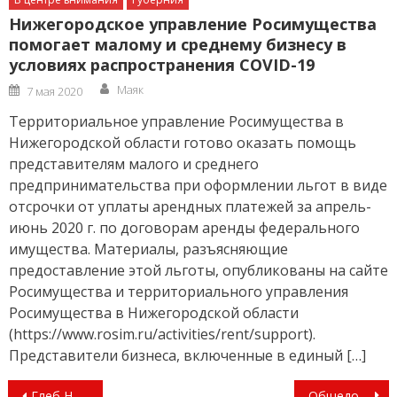
Нижегородское управление Росимущества
помогает малому и среднему бизнесу в
условиях распространения COVID-19
Author
Posted
Маяк
7 мая 2020
on
Территориальное управление Росимущества в
Нижегородской области готово оказать помощь
представителям малого и среднего
предпринимательства при оформлении льгот в виде
отсрочки от уплаты арендных платежей за апрель-
июнь 2020 г. по договорам аренды федерального
имущества. Материалы, разъясняющие
предоставление этой льготы, опубликованы на сайте
Росимущества и территориального управления
Росимущества в Нижегородской области
(https://www.rosim.ru/activities/rent/support).
Представители бизнеса, включенные в единый […]
Навигация
Глеб Никитин: «Обновление парка основной и специальной пожарно-спасательной техники позволит спасателям оперативнее реагировать на стихийные бедствия»
Общедомовой счетчик: за чей счет?