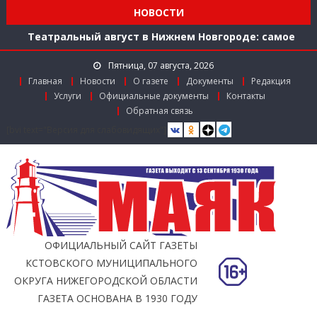
Мониторинг доступности городской среды на
НОВОСТИ
ул. Рождественской: итоги совместной работы
Театральный август в Нижнем Новгороде: самое
время зарядиться искусством!
Пятница, 07 августа, 2026
Доступ к лекарствам по федеральной льготе
Главная
Новости
О газете
Документы
Редакция
Поддержка в региональном грантовом конкурсе
Услуги
Официальные документы
Контакты
«Драйверы роста»
Обратная связь
Заслуженный работник агропромышленного
[bvi text="Версия для слабовидящих"]
комплекса
Мониторинг доступности городской среды на
ул. Рождественской: итоги совместной работы
ОФИЦИАЛЬНЫЙ САЙТ ГАЗЕТЫ
КСТОВСКОГО МУНИЦИПАЛЬНОГО
ОКРУГА НИЖЕГОРОДСКОЙ ОБЛАСТИ
ГАЗЕТА ОСНОВАНА В 1930 ГОДУ