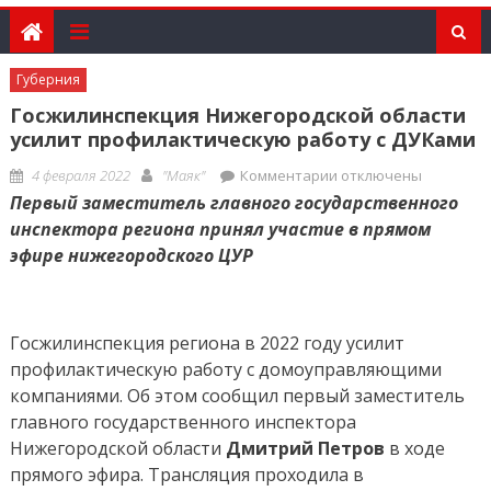
Губерния
Госжилинспекция Нижегородской области
усилит профилактическую работу с ДУКами
Posted
Author
к
4 февраля 2022
"Маяк"
Комментарии
отключены
on
записи
Первый заместитель главного государственного
Госжилинспекция
инспектора региона принял участие в прямом
Нижегородской
эфире нижегородского ЦУР
области
усилит
профилактическую
Госжилинспекция региона в 2022 году усилит
работу
профилактическую работу с домоуправляющими
с
компаниями. Об этом сообщил первый заместитель
ДУКами
главного государственного инспектора
Нижегородской области
Дмитрий Петров
в ходе
прямого эфира. Трансляция проходила в