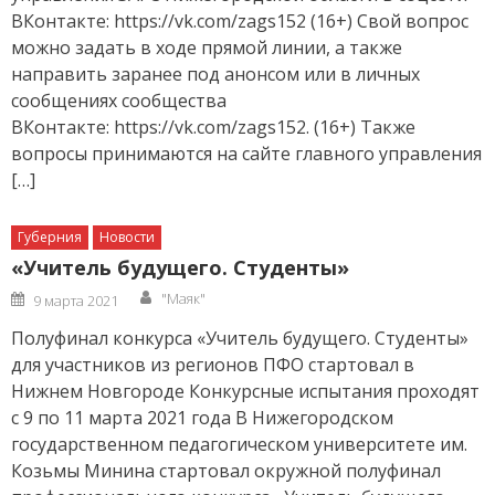
ВКонтакте: https://vk.com/zags152 (16+) Свой вопрос
можно задать в ходе прямой линии, а также
направить заранее под анонсом или в личных
сообщениях сообщества
ВКонтакте: https://vk.com/zags152. (16+) Также
вопросы принимаются на сайте главного управления
[…]
Губерния
Новости
«Учитель будущего. Студенты»
Author
Posted
"Маяк"
9 марта 2021
on
Полуфинал конкурса «Учитель будущего. Студенты»
для участников из регионов ПФО стартовал в
Нижнем Новгороде Конкурсные испытания проходят
с 9 по 11 марта 2021 года В Нижегородском
государственном педагогическом университете им.
Козьмы Минина стартовал окружной полуфинал