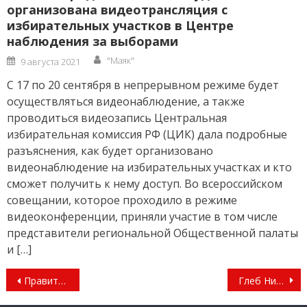
организована видеотрансляция с
избирательных участков в Центре
наблюдения за выборами
Author
Posted
"Маяк"
9 августа 2021
on
С 17 по 20 сентября в непрерывном режиме будет
осуществляться видеонаблюдение, а также
проводиться видеозапись Центральная
избирательная комиссия РФ (ЦИК) дала подробные
разъяснения, как будет организовано
видеонаблюдение на избирательных участках и кто
сможет получить к нему доступ. Во всероссийском
совещании, которое проходило в режиме
видеоконференции, приняли участие в том числе
представители региональной Общественной палаты
и […]
Навигация
Правительство РФ поддержало законопроект, упрощающий получение статуса резидента ОЭЗ
Глеб Никитин: «Поддержка нижегородцев очень важна для олимпийцев»
по