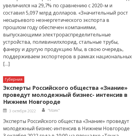
увеличился на 29,7% по сравнению с 2020-м и
составил 5,097 млрд долларов. «Значительный рост
несырьевого неэнергетического экспорта в
прошлом году обеспечен компаниями,
выпускающими электрораспределительные
устройства, поливинилхлорид, стальные трубы,
фанеру и другую продукцию Мы, в свою очередь,
поддерживаем экспортеров в рамках национальных
[…]
Губерния
Эксперты Российского общества «Знание»
проведут молодежный бизнес- интенсив в
Нижнем Новгороде
Author
Posted
"Маяк"
3 октября 2022
on
Эксперты Российского общества «Знание» проведут
молодежный бизнес-интенсив в Нижнем Новгороде
3 октября 2022 года в 10:00 на площадке «Точка