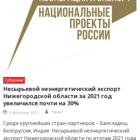
Губерния
Несырьевой неэнергетический экспорт
Нижегородской области за 2021 год
увеличился почти на 30%
Author
Posted
"Маяк"
9 февраля 2022
on
Среди крупнейших стран-партнеров – Бангладеш,
Белоруссия, Индия Несырьевой неэнергетический
экспорт Нижегородской области по итогам 2021 года