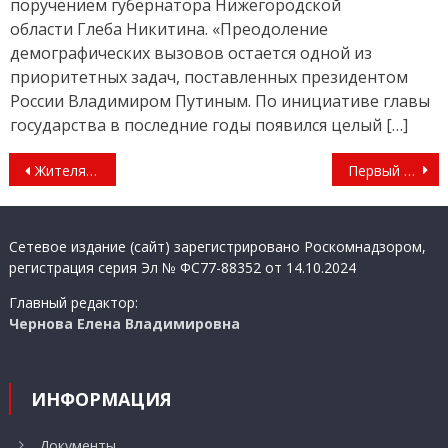
поручением губернатора Нижегородской
области Глеба Никитина. «Преодоление
демографических вызовов остается одной из
приоритетных задач, поставленных президентом
России Владимиром Путиным. По инициативе главы
государства в последние годы появился целый […]
Навигация
Жителя Казани поймали на спекуляции сахаром
Первый этап операции «Дети России-2022» пройдет в Нижегородской области в апреле
по
записям
Сетевое издание (сайт) зарегистрировано Роскомнадзором,
регистрация серия Эл № ФС77-88352 от 14.10.2024
Главный редактор:
Чернова Елена Владимировна
ИНФОРМАЦИЯ
Документы