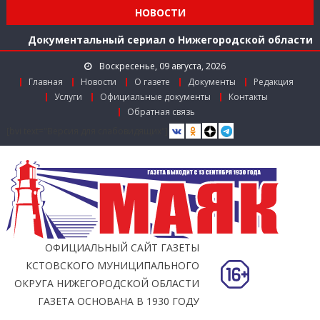
середине 2026 года
НОВОСТИ
Расширяем международное сотрудничество
Документальный сериал о Нижегородской области
Более 40 организаций-лидеров строительства
Воскресенье, 09 августа, 2026
Нижегородской области получили награды в канун
Главная
Новости
О газете
Документы
Редакция
Дня строителя
Услуги
Официальные документы
Контакты
Использование беспилотников для выявления
Обратная связь
незаконного сброса мусора с грузовиков начали
[bvi text="Версия для слабовидящих"]
тестировать в Нижегородской области
Более 350 тысяч граждан стали пользователями
«Карты жителя Нижегородской области» к
середине 2026 года
Расширяем международное сотрудничество
ОФИЦИАЛЬНЫЙ САЙТ ГАЗЕТЫ
КСТОВСКОГО МУНИЦИПАЛЬНОГО
ОКРУГА НИЖЕГОРОДСКОЙ ОБЛАСТИ
ГАЗЕТА ОСНОВАНА В 1930 ГОДУ