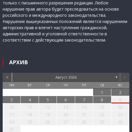
только с письменного разрешения редакции. Любое
нарушение прав автора будет преследоваться на основе
российского и международного законодательства.
Нарушение вышеуказанных положений является нарушением
авторских прав и влечет наступление гражданской,
административной и уголовной ответственности в
соответствии с действующим законодательством.
АРХИВ
<
>
Август 2026
▼
ПН
ВТ
СР
ЧТ
ПТ
СБ
ВС
1
2
3
4
5
6
7
8
9
10
11
12
13
14
15
16
17
18
19
20
21
22
23
24
25
26
27
28
29
30
31