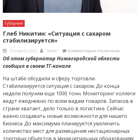
Губерния
Глеб Никитин: «Ситуация с сахаром
стабилизируется»
Posted
Author
к
23 марта 2022
"Маяк"
Комментарии
отключены
on
записи
Об этом губернатор Нижегородской области
Глеб
сообщил в своем ТГ-канале
Никитин:
На штабе обсудили и сферу торговли.
«Ситуация
Стабилизируется ситуация с сахаром. До конца
с
недели получим еще 1000 тонн. Мониторинг коллеги
сахаром
стабилизируется»
ведут ежедневно по всем видам товаров. Запасов в
стране хватает, дело только в логистике. Сейчас
важно создавать новые возможности для нашего
бизнеса. До максимума планируется увеличить
количество мест для размещения нестационарных
торговых объектов в муниципальных образованиях