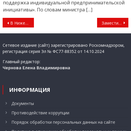
поддержка индивидуальной предпринимательской
инициативы». По словам министра […]
Навигация
В Нижегородской области еще 11 учреждений культуры присоединились к программе «Пушкинская карта»
Заместитель губернатора Нижегородской области Егор Поляков проведет личный прием граждан 25 августа
по
записям
Сетевое издание (сайт) зарегистрировано Роскомнадзором,
регистрация серия Эл № ФС77-88352 от 14.10.2024
Главный редактор:
Чернова Елена Владимировна
ИНФОРМАЦИЯ
Документы
Противодействие коррупции
Порядок обработки персональных данных на сайте