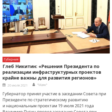
Губерния
Глеб Никитин: «Решения Президента по
реализации инфраструктурных проектов
крайне важны для развития регионов»
Author
Posted
"Маяк"
20 июля 2021
on
Губернатор принял участие в заседании Совета при
Президенте по стратегическому развитию
и национальным проектам 19 июля 2021 года
Владимир Путин провел заседание Совета при