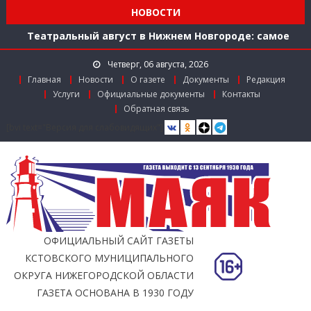
НОВОСТИ
ул. Рождественской: итоги совместной работы
Театральный август в Нижнем Новгороде: самое
время зарядиться искусством!
Четверг, 06 августа, 2026
Доступ к лекарствам по федеральной льготе
Главная
Новости
О газете
Документы
Редакция
Поддержка в региональном грантовом конкурсе
Услуги
Официальные документы
Контакты
«Драйверы роста»
Обратная связь
Заслуженный работник агропромышленного
[bvi text="Версия для слабовидящих"]
комплекса
Мониторинг доступности городской среды на
ул. Рождественской: итоги совместной работы
ОФИЦИАЛЬНЫЙ САЙТ ГАЗЕТЫ
КСТОВСКОГО МУНИЦИПАЛЬНОГО
ОКРУГА НИЖЕГОРОДСКОЙ ОБЛАСТИ
ГАЗЕТА ОСНОВАНА В 1930 ГОДУ