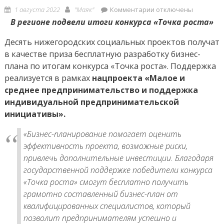
Posted
Author
к
1 августа 2022
"Маяк"
Комментарии
отключены
on
записи
В регионе подвели итоги конкурса «Точка роста»
Бизнес-
Десять нижегородских социальных проектов получат
планы
в качестве приза бесплатную разработку бизнес-
бесплатно
плана по итогам конкурса «Точка роста». Поддержка
разработают
реализуется в рамках
нацпроекта
«Малое и
для
10
среднее предпринимательство и поддержка
нижегородских
индивидуальной предпринимательской
социальных
инициативы».
проектов
«Бизнес-планирование помогает оценить
эффективность проекта, возможные риски,
привлечь дополнительные инвестиции. Благодаря
государственной поддержке победители конкурса
«Точка роста» смогут бесплатно получить
грамотно составленный бизнес-план от
квалифицированных специалистов, который
позволит предпринимателям успешно и