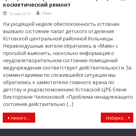
косметический ремонт
Author
Posted
Маяк
16 мая 2019
on
На уходящей неделе обеспокоенность кстовчан
вызвало состояние палат детского отделения
Кстовской центральной районной больницы.
Неравнодушные жители обратились в «Маяк» с
просьбой выяснить, насколько информация о
неудовлетворительном состоянии помещений
медучреждения соответствует действительности. За
комментариями по сложившейся ситуации мы
обратились к заместителю главного врача по
детству и родовспоможению Кстовской ЦРБ Елене
Викторовне Челноковой. «Проблема ненадлежащего
состояния действительно […]
Навигация
Нижегородская область получит еще 23,6 млн рублей на поддержку фермеров
Избирком: Все избирательные участки в Нижегородской области открылись в штатном режиме
по
записям