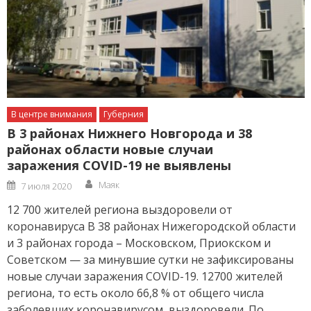
В центре внимания
Губерния
В 3 районах Нижнего Новгорода и 38
районах области новые случаи
заражения COVID-19 не выявлены
Author
Posted
Маяк
7 июля 2020
on
12 700 жителей региона выздоровели от
коронавируса В 38 районах Нижегородской области
и 3 районах города – Московском, Приокском и
Советском — за минувшие сутки не зафиксированы
новые случаи заражения COVID-19. 12700 жителей
региона, то есть около 66,8 % от общего числа
заболевших коронавирусом, выздоровели. По