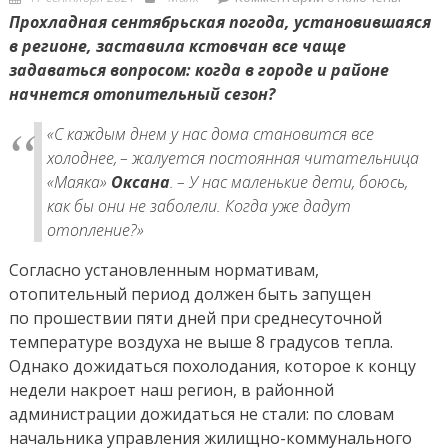
on
записи
Прохладная сентябрьская погода, установившаяся
Тепло
в регионе, заставила кстовчан все чаще
идет!
задаваться вопросом: когда в городе и районе
начнется отопительный сезон?
«С каждым днем у нас дома становится все
холоднее, – жалуется постоянная читательница
«Маяка»
Оксана
. – У нас маленькие дети, боюсь,
как бы они не заболели. Когда уже дадут
отопление?»
Согласно установленным нормативам,
отопительный период должен быть запущен
по прошествии пяти дней при среднесуточной
температуре воздуха не выше 8 градусов тепла.
Однако дожидаться похолодания, которое к концу
недели накроет наш регион, в районной
администрации дожидаться не стали: по словам
начальника управления жилищно-коммунального