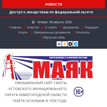
время зарядиться искусством!
НОВОСТИ
Доступ к лекарствам по федеральной льготе
Поддержка в региональном грантовом конкурсе
«Драйверы роста»
Четверг, 06 августа, 2026
Заслуженный работник агропромышленного
Главная
Новости
О газете
Документы
Редакция
Услуги
Официальные документы
Контакты
комплекса
Обратная связь
Мониторинг доступности городской среды на
[bvi text="Версия для слабовидящих"]
ул. Рождественской: итоги совместной работы
ОФИЦИАЛЬНЫЙ САЙТ ГАЗЕТЫ
КСТОВСКОГО МУНИЦИПАЛЬНОГО
ОКРУГА НИЖЕГОРОДСКОЙ ОБЛАСТИ
ГАЗЕТА ОСНОВАНА В 1930 ГОДУ