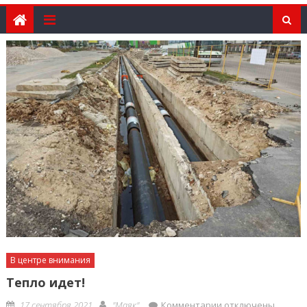
В центре внимания
Тепло идет!
Posted
Author
к
17 сентября 2021
"Маяк"
Комментарии
отключены