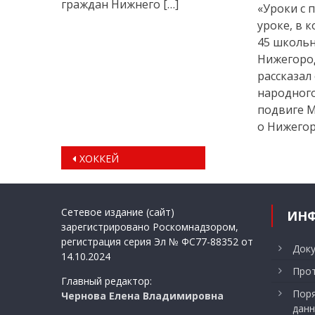
граждан Нижнего […]
«Уроки с 
уроке, в 
45 школьн
Нижегоро
рассказал
народного
подвиге М
о Нижегор
Навигация
ХОККЕЙ
по
записям
Сетевое издание (сайт)
ИН
зарегистрировано Роскомнадзором,
регистрация серия Эл № ФС77-88352 от
Док
14.10.2024
Прот
Главный редактор:
Поря
Чернова Елена Владимировна
данн