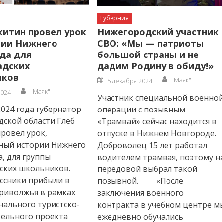
Губерния
китин провел урок
Нижегородский участник
рии Нижнего
СВО: «Мы — патриоты
да для
большой страны и не
адских
дадим Родину в обиду!»
иков
Author
Posted
"Маяк"
5 декабря 2024
on
Author
"Маяк"
2024
Участник специальной военно
2024 года губернатор
операции с позывным
ской области Глеб
«Трамвай» сейчас находится в
ровел урок,
отпуске в Нижнем Новгороде.
ный истории Нижнего
Доброволец 15 лет работал
, для группы
водителем трамвая, поэтому н
ских школьников.
передовой выбрал такой
ссники прибыли в
позывной. «После
риволжья в рамках
заключения военного
ального туристско-
контракта в учебном центре м
ельного проекта
ежедневно обучались