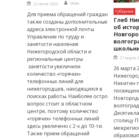
Author
Posted
Маяк
22 июля 2020
on
Губерния
Для приема обращений граждан
Глеб Ни
также созданы дополнительные
об исто
адреса электронной почты
Новгоро
Управление по труду и
волгогр
занятости населения
школьн
Нижегородской области и
Posted
27 марта 
региональные центры
on
занятости увеличили
26 марта 
количество «горячих»
Нижегород
телефонных линий для
Никитин п
нижегородцев, находящихся в
посвящен
поисках работы. Наиболее остро
Новгорода
вопрос стоит в областном
волгоград
центре, поэтому количество
Десятикла
«горячих» телефонных линий
столицу П
здесь увеличено с 2-х до 10-ти.
межрегион
Также прием обращений
образоват