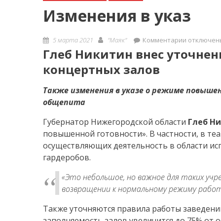
Изменения в указ
Posted
Author
к
5 марта 2021
"Маяк"
Комментарии
отключен
on
записи
Глеб Никитин внес уточнен
Изменени
концертных залов
в
указ
Также изменения в указе о режиме повыш
общепита
Губернатор Нижегородской области
Глеб Н
повышенной готовности». В частности, в теа
осуществляющих деятельность в области исп
гардеробов.
«Это небольшое, но важное для таких уч
возвращении к нормальному режиму работ
Также уточняются правила работы заведений
заполняемость залов увеличится до 75% от 