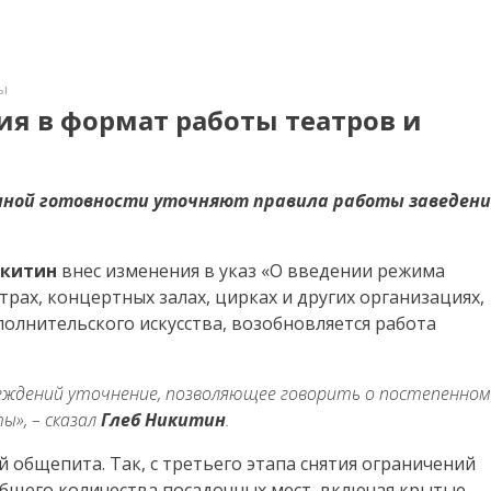
ы
ия в формат работы театров и
я
енной готовности уточняют правила работы заведен
икитин
внес изменения в указ «О введении режима
трах, концертных залах, цирках и других организациях,
олнительского искусства, возобновляется работа
реждений уточнение, позволяющее говорить о постепенном
ы», – сказал
Глеб Никитин
.
 общепита. Так, с третьего этапа снятия ограничений
общего количества посадочных мест, включая крытые