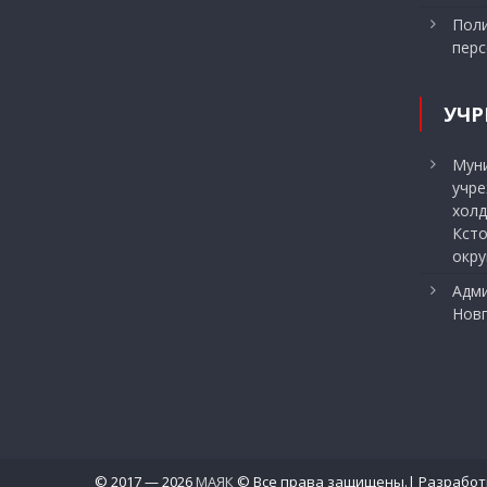
Поли
перс
УЧР
Мун
учр
холд
Ксто
окру
Адми
Нов
© 2017 — 2026
МАЯК
© Все права защищены.| Разработ