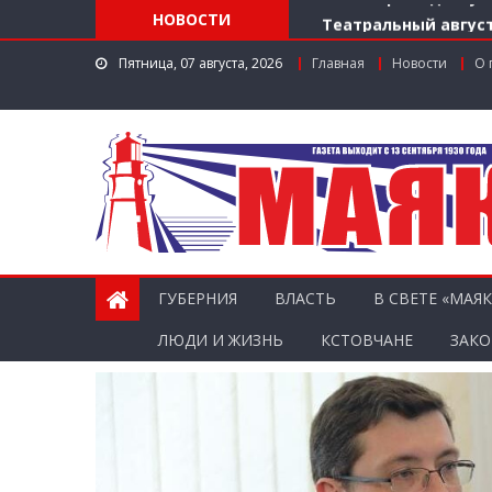
НОВОСТИ
Театральный август
Доступ к лекарства
Пятница, 07 августа, 2026
Главная
Новости
О 
Поддержка в регио
Заслуженный работ
Мониторинг доступн
ГУБЕРНИЯ
ВЛАСТЬ
В СВЕТЕ «МАЯК
ЛЮДИ И ЖИЗНЬ
КСТОВЧАНЕ
ЗАКО