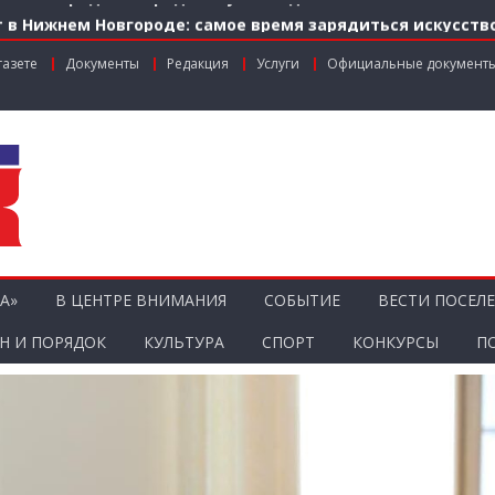
 в Нижнем Новгороде: самое время зарядиться искусств
м по федеральной льготе
газете
Документы
Редакция
Услуги
Официальные документ
нальном грантовом конкурсе «Драйверы роста»
ник агропромышленного комплекса
ости городской среды на ул. Рождественской: итоги со
А»
В ЦЕНТРЕ ВНИМАНИЯ
СОБЫТИЕ
ВЕСТИ ПОСЕЛ
Н И ПОРЯДОК
КУЛЬТУРА
СПОРТ
КОНКУРСЫ
П