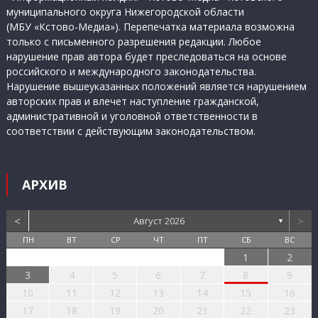
муниципального округа Нижегородской области
(МБУ «Кстово-Медиа»). Перепечатка материала возможна
только с письменного разрешения редакции. Любое
нарушение прав автора будет преследоваться на основе
российского и международного законодательства.
Нарушение вышеуказанных положений является нарушением
авторских прав и влечет наступление гражданской,
административной и уголовной ответственности в
соответствии с действующим законодательством.
АРХИВ
<
>
Август 2026
▼
ПН
ВТ
СР
ЧТ
ПТ
СБ
ВС
1
2
3
4
5
6
7
8
9
10
11
12
13
14
15
16
17
18
19
20
21
22
23