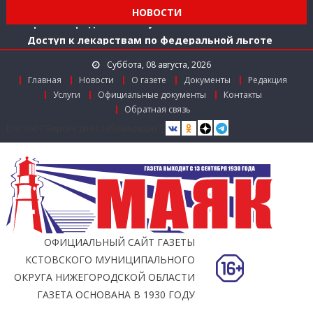
Театральный август в Нижнем Новгороде: самое
НОВОСТИ
время зарядиться искусством!
Доступ к лекарствам по федеральной льготе
Поддержка в региональном грантовом конкурсе
Суббота, 08 августа, 2026
«Драйверы роста»
Главная
Новости
О газете
Документы
Редакция
Заслуженный работник агропромышленного
Услуги
Официальные документы
Контакты
комплекса
Обратная связь
Мониторинг доступности городской среды на
[bvi text="Версия для слабовидящих"]
ул. Рождественской: итоги совместной работы
ОФИЦИАЛЬНЫЙ САЙТ ГАЗЕТЫ
КСТОВСКОГО МУНИЦИПАЛЬНОГО
ОКРУГА НИЖЕГОРОДСКОЙ ОБЛАСТИ
ГАЗЕТА ОСНОВАНА В 1930 ГОДУ