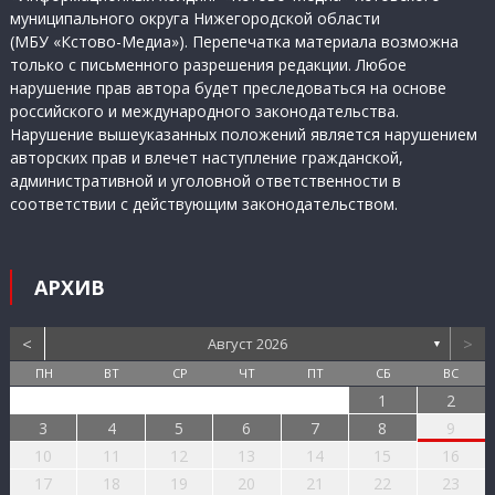
муниципального округа Нижегородской области
(МБУ «Кстово-Медиа»). Перепечатка материала возможна
только с письменного разрешения редакции. Любое
нарушение прав автора будет преследоваться на основе
российского и международного законодательства.
Нарушение вышеуказанных положений является нарушением
авторских прав и влечет наступление гражданской,
административной и уголовной ответственности в
соответствии с действующим законодательством.
АРХИВ
<
>
Август 2026
▼
ПН
ВТ
СР
ЧТ
ПТ
СБ
ВС
1
2
3
4
5
6
7
8
9
10
11
12
13
14
15
16
17
18
19
20
21
22
23