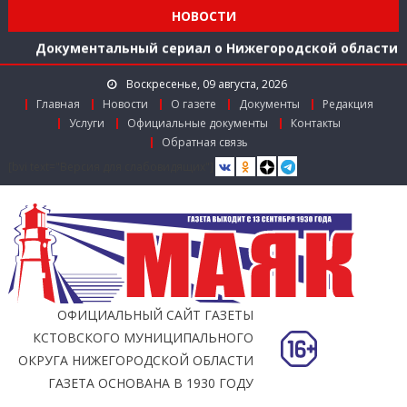
середине 2026 года
НОВОСТИ
Расширяем международное сотрудничество
Документальный сериал о Нижегородской области
Более 40 организаций-лидеров строительства
Воскресенье, 09 августа, 2026
Нижегородской области получили награды в канун
Главная
Новости
О газете
Документы
Редакция
Дня строителя
Услуги
Официальные документы
Контакты
Использование беспилотников для выявления
Обратная связь
незаконного сброса мусора с грузовиков начали
[bvi text="Версия для слабовидящих"]
тестировать в Нижегородской области
Более 350 тысяч граждан стали пользователями
«Карты жителя Нижегородской области» к
середине 2026 года
Расширяем международное сотрудничество
ОФИЦИАЛЬНЫЙ САЙТ ГАЗЕТЫ
КСТОВСКОГО МУНИЦИПАЛЬНОГО
ОКРУГА НИЖЕГОРОДСКОЙ ОБЛАСТИ
ГАЗЕТА ОСНОВАНА В 1930 ГОДУ