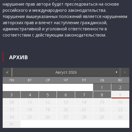
нарушение прав автора будет преследоваться на основе
российского и международного законодательства.
Нарушение вышеуказанных положений является нарушением
авторских прав и влечет наступление гражданской,
административной и уголовной ответственности в
соответствии с действующим законодательством.
АРХИВ
<
>
Август 2026
▼
ПН
ВТ
СР
ЧТ
ПТ
СБ
ВС
1
2
3
4
5
6
7
8
9
10
11
12
13
14
15
16
17
18
19
20
21
22
23
24
25
26
27
28
29
30
31