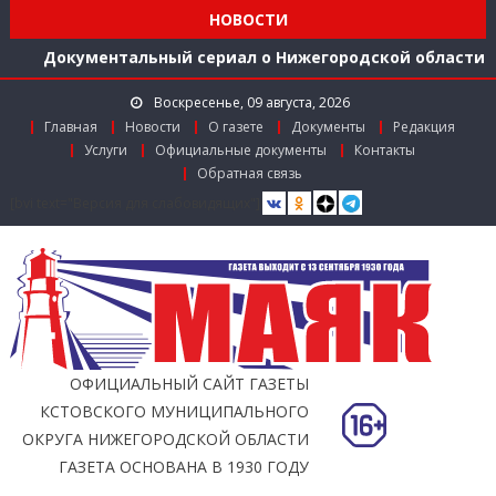
середине 2026 года
НОВОСТИ
Расширяем международное сотрудничество
Документальный сериал о Нижегородской области
Более 40 организаций-лидеров строительства
Воскресенье, 09 августа, 2026
Нижегородской области получили награды в канун
Главная
Новости
О газете
Документы
Редакция
Дня строителя
Услуги
Официальные документы
Контакты
Использование беспилотников для выявления
Обратная связь
незаконного сброса мусора с грузовиков начали
[bvi text="Версия для слабовидящих"]
тестировать в Нижегородской области
Более 350 тысяч граждан стали пользователями
«Карты жителя Нижегородской области» к
середине 2026 года
Расширяем международное сотрудничество
ОФИЦИАЛЬНЫЙ САЙТ ГАЗЕТЫ
КСТОВСКОГО МУНИЦИПАЛЬНОГО
ОКРУГА НИЖЕГОРОДСКОЙ ОБЛАСТИ
ГАЗЕТА ОСНОВАНА В 1930 ГОДУ