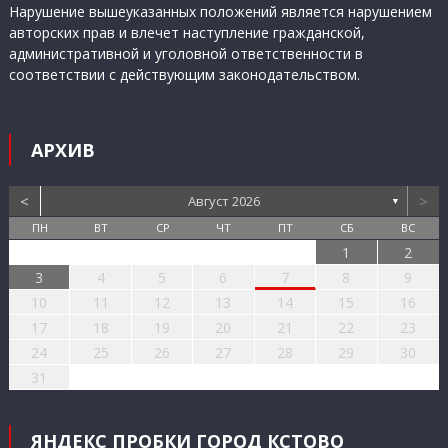
Нарушение вышеуказанных положений является нарушением
авторских прав и влечет наступление гражданской,
административной и уголовной ответственности в
соответствии с действующим законодательством.
АРХИВ
<
>
Август 2026
▼
ПН
ВТ
СР
ЧТ
ПТ
СБ
ВС
1
2
3
4
5
6
7
8
9
10
11
12
13
14
15
16
17
18
19
20
21
22
23
24
25
26
27
28
29
30
31
ЯНДЕКС ПРОБКИ ГОРОД КСТОВО