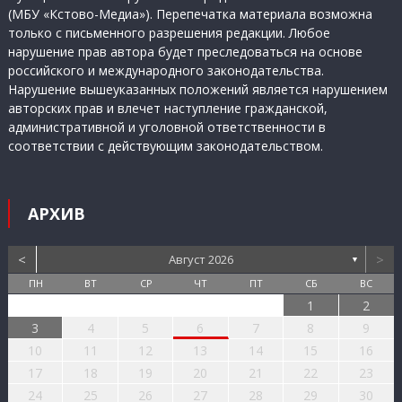
(МБУ «Кстово-Медиа»). Перепечатка материала возможна
только с письменного разрешения редакции. Любое
нарушение прав автора будет преследоваться на основе
российского и международного законодательства.
Нарушение вышеуказанных положений является нарушением
авторских прав и влечет наступление гражданской,
административной и уголовной ответственности в
соответствии с действующим законодательством.
АРХИВ
<
>
Август 2026
▼
ПН
ВТ
СР
ЧТ
ПТ
СБ
ВС
1
2
3
4
5
6
7
8
9
10
11
12
13
14
15
16
17
18
19
20
21
22
23
24
25
26
27
28
29
30