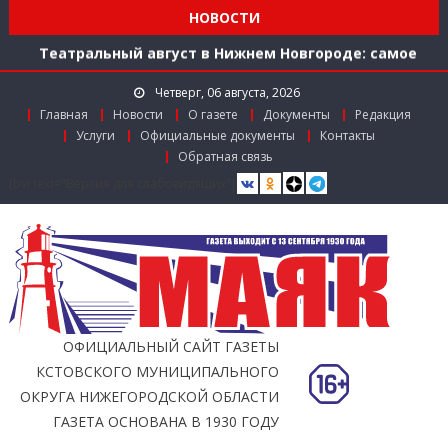
Мониторинг доступности городской среды на
НОВОСТИ
ул. Рождественской: итоги совместной работы
Театральный август в Нижнем Новгороде: самое
время зарядиться искусством!
Четверг, 06 августа, 2026
Доступ к лекарствам по федеральной льготе
Главная
Новости
О газете
Документы
Редакция
Поддержка в региональном грантовом конкурсе
Услуги
Официальные документы
Контакты
«Драйверы роста»
Обратная связь
Заслуженный работник агропромышленного
[bvi text="Версия для слабовидящих"]
комплекса
Мониторинг доступности городской среды на
ул. Рождественской: итоги совместной работы
ОФИЦИАЛЬНЫЙ САЙТ ГАЗЕТЫ
КСТОВСКОГО МУНИЦИПАЛЬНОГО
ОКРУГА НИЖЕГОРОДСКОЙ ОБЛАСТИ
ГАЗЕТА ОСНОВАНА В 1930 ГОДУ