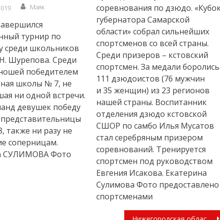
Author
Маяк
соревнования по дзюдо. «Кубо
2019
губернатора Самарской
завершился
области» собрал сильнейших
нный турнир по
спортсменов со всей страны.
у среди школьников
Среди призеров – кстовский
 Н. Шурепова. Среди
спортсмен. За медали боролись
ношей победителем
111 дзюдоистов (76 мужчин
рная школы № 7, не
и 35 женщин) из 23 регионов
ая ни одной встречи.
нашей страны. Воспитанник
анд девушек победу
отделения дзюдо кстовской
 представительницы
СШОР по самбо Илья Мусатов
, также ни разу не
стал серебряным призером
е соперницам.
соревнований. Тренируется
а СУЛИМОВА Фото
спортсмен под руководством
Евгения Исакова. Екатерина
Сулимова Фото предоставлено
спортсменами
Нижегородская область вошла в топ-3 регионов по уровню развития ГЧП