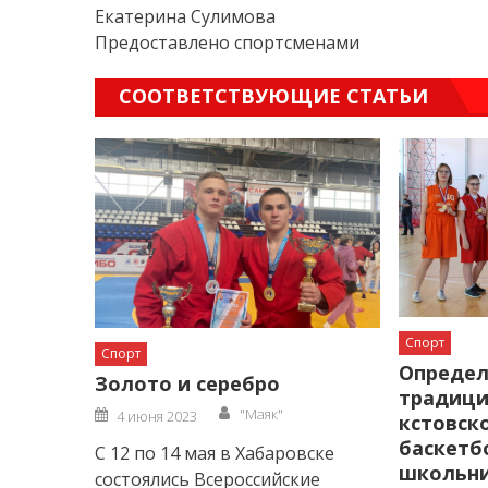
Екатерина Сулимова
Предоставлено спортсменами
СООТВЕТСТВУЮЩИЕ СТАТЬИ
Спорт
Спорт
Определ
Золото и серебро
традици
Author
Posted
"Маяк"
4 июня 2023
кстовск
on
баскетб
С 12 по 14 мая в Хабаровске
школьн
состоялись Всероссийские