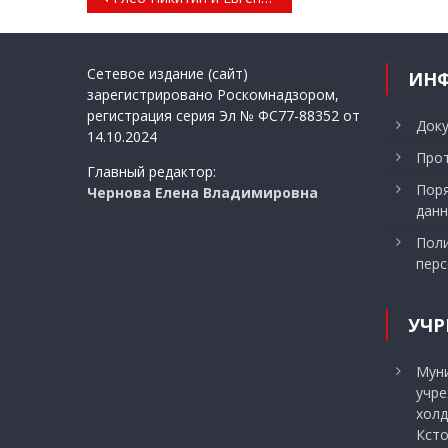
по
записям
Сетевое издание (сайт)
ИН
зарегистрировано Роскомнадзором,
регистрация серия Эл № ФС77-88352 от
Док
14.10.2024
Прот
Главный редактор:
Поря
Чернова Елена Владимировна
данн
Поли
перс
УЧР
Мун
учр
холд
Ксто