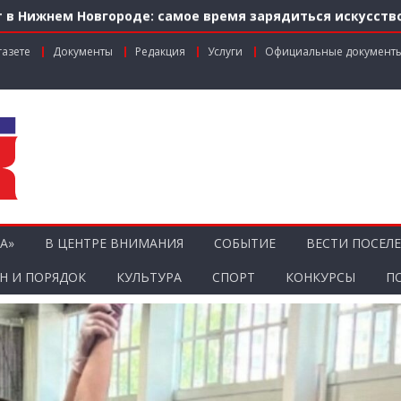
 в Нижнем Новгороде: самое время зарядиться искусств
м по федеральной льготе
газете
Документы
Редакция
Услуги
Официальные документ
нальном грантовом конкурсе «Драйверы роста»
ник агропромышленного комплекса
ости городской среды на ул. Рождественской: итоги со
А»
В ЦЕНТРЕ ВНИМАНИЯ
СОБЫТИЕ
ВЕСТИ ПОСЕЛ
Н И ПОРЯДОК
КУЛЬТУРА
СПОРТ
КОНКУРСЫ
П