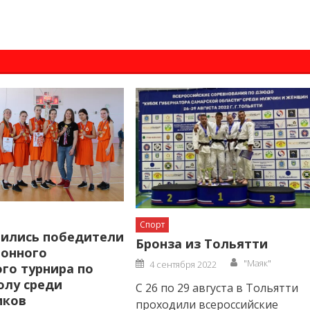
Спорт
ились победители
Бронза из Тольятти
онного
Author
Posted
"Маяк"
4 сентября 2022
ого турнира по
on
олу среди
С 26 по 29 августа в Тольятти
иков
проходили всероссийские