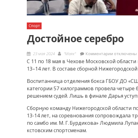
Спорт
Достойное серебро
Posted
Author
к
23 мая 2024
"Маяк"
Комментарии
отключены
on
записи
С 11 по 18 мая в Чехове Московской области
Достойное
13–14 лет. В составе сборной Нижегородской
серебро
Воспитанница отделения бокса ГБОУ ДО «СШО
категории 57 килограммов провела четыре б
решением судей. Лишь в финале Дарья уступи
Сборную команду Нижегородской области по
13-14 лет, на соревнования сопровождала 
по самбо им. М. Г. Бурдикова» Людмила Луп
кстовским спортсменам.