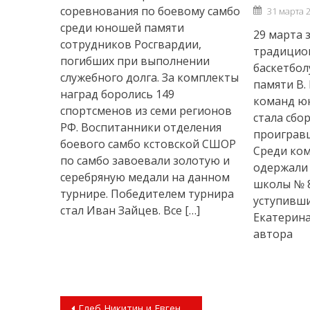
Posted
соревнования по боевому самбо
31 марта 
on
среди юношей памяти
29 марта 
сотрудников Росгвардии,
традицио
погибших при выполнении
баскетбол
служебного долга. За комплекты
памяти В.
наград боролись 149
команд ю
спортсменов из семи регионов
стала сбо
РФ. Воспитанники отделения
проигравш
боевого самбо кстовской СШОР
Среди ком
по самбо завоевали золотую и
одержали
серебряную медали на данном
школы № 8
турнире. Победителем турнира
уступивши
стал Иван Зайцев. Все […]
Екатерин
автора
Навигация
Глеб Никитин и Евгений Дитрих приняли участие в спуске на воду трех судов в Нижегородской области