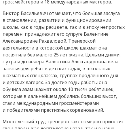
гроссмейстеров и 18 международных мастеров.
Виктор Васильевич отмечает, что большая заслуга
в становлении, развитии и функционировании
школы, как в годы расцвета, так и в эпоху непростых
перемен, принадлежит его супруге Валентине
Александровне Рахваловой. Тренерской
деятельности в кстовской школе шахмат она
посвятила без малого 25 лет жизни. Целыми днями,
с утра и до вечера Валентина Александровна вела
занятия для ребят в детских садах, в школьных
шахматных спецклассах, группах продленного дня
и детских лагерях. За долгие годы работы она
обучила азам шахмат около 10 тысяч ребятишек,
которые в дальнейшем добились больших высот,
стали международными гроссмейстерами
и победителями престижных соревнований.
Многолетний труд тренеров закономерно приносит
свои плоды. Как десятилетия назад, так и в наше