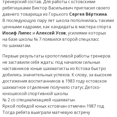
тренерский состав. Для работы с кстовскими
ребятишками Виктор Васильевич пригласил своего
давнего товарища из Горького
Сергея Вёрткина
.
В последующую пару лет школа пополнилась такими
ценными кадрами, как кандидаты в мастера спорта
Иосиф Липес
и
Алексей Усов
, усилиями которых
на базе школы № 7 появился второй спецкласс
по шахматам.
Первые результаты кропотливой работы тренеров
не заставили себя ждать: под началом сильных
наставников юные шахматисты из Кстова быстро
добились значительных успехов. К слову, за высокие
достижения воспитанников в 1983 году кстовское
шахматное отделение получило статус Детско-
юношеской спортивной школы
№ 2 со специализацией «шахматы».
Яркой победой юных кстовчан отмечен 1987 год.
Тогда ребята выиграли матчевую встречу