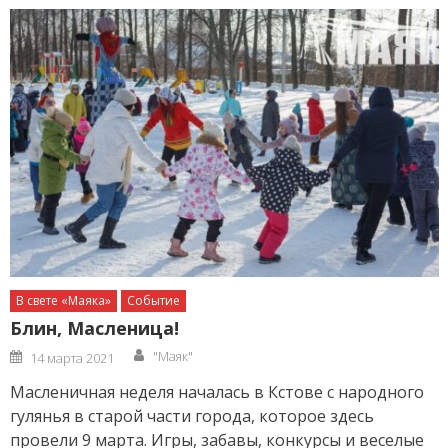
В свете «Маяка»
Событие
Блин, Масленица!
Author
Posted
"Маяк"
14 марта 2021
on
Масленичная неделя началась в Кстове с народного
гулянья в старой части города, которое здесь
провели 9 марта. Игры, забавы, конкурсы и веселые