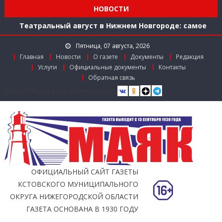
Мониторинг доступности городской среды на
НОВОСТИ
ул. Рождественской: итоги совместной работы
Театральный август в Нижнем Новгороде: самое
время зарядиться искусством!
Пятница, 07 августа, 2026
Доступ к лекарствам по федеральной льготе
Главная
Новости
О газете
Документы
Редакция
Поддержка в региональном грантовом конкурсе
Услуги
Официальные документы
Контакты
«Драйверы роста»
Обратная связь
Заслуженный работник агропромышленного
[bvi text="Версия для слабовидящих"]
комплекса
Мониторинг доступности городской среды на
ул. Рождественской: итоги совместной работы
ОФИЦИАЛЬНЫЙ САЙТ ГАЗЕТЫ
КСТОВСКОГО МУНИЦИПАЛЬНОГО
ОКРУГА НИЖЕГОРОДСКОЙ ОБЛАСТИ
ГАЗЕТА ОСНОВАНА В 1930 ГОДУ