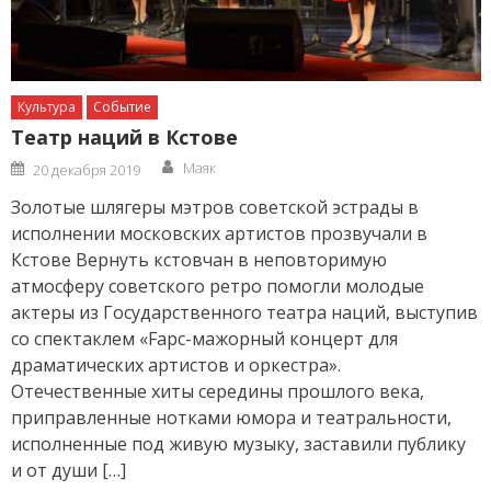
Культура
Событие
Театр наций в Кстове
Author
Posted
Маяк
20 декабря 2019
on
Золотые шлягеры мэтров советской эстрады в
исполнении московских артистов прозвучали в
Кстове Вернуть кстовчан в неповторимую
атмосферу советского ретро помогли молодые
актеры из Государственного театра наций, выступив
со спектаклем «Faрс-мажорный концерт для
драматических артистов и оркестра».
Отечественные хиты середины прошлого века,
приправленные нотками юмора и театральности,
исполненные под живую музыку, заставили публику
и от души […]