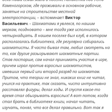
Каменогорском, где проживали в основном рабочие,
занятые на строительстве местной
электростанции,
– вспоминает
Виктор
Васильевич
.
– Шахматами я увлекся, по нашим
меркам, поздновато – мне тогда уже исполнилось
четырнадцать. В нашем поселке был клуб, в котором
располагалась библиотека, где регулярно собирались
шахматисты. Я часто бывал там, любил смотреть на
то, как другие разыгрывают шахматные партии.
Став постарше, сам начал принимать участие в игре,
причем играл против взрослых шахматистов,
имевших первый или второй разряд по шахматам.
Притом, что теории не знал, никаких книг не читал,
учился на практике, так сказать, чисто интуитивно
расставлял фигуры, делал ходы. И спустя какое-то
время стал обыгрывать взрослых! А вот потом, когда
стал брать в библиотеке книги, начал читать,
изучать, понял, что все делал правильно. Вот так я