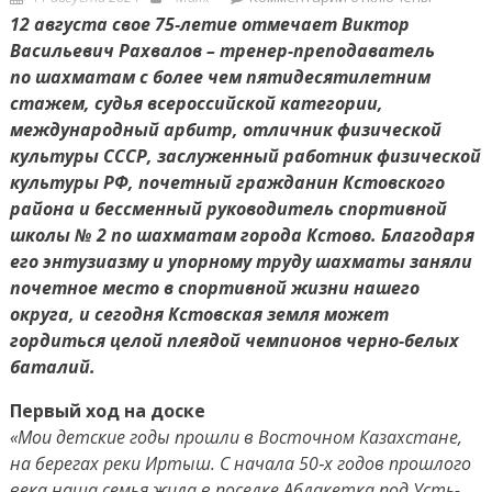
on
записи
12 августа свое 75‑летие отмечает Виктор
Интуиция,
Васильевич Рахвалов – тренер-преподаватель
стратегия,
по шахматам с более чем пятидесятилетним
интеллект
стажем, судья всероссийской категории,
международный арбитр, отличник физической
культуры СССР, заслуженный работник физической
культуры РФ, почетный гражданин Кстовского
района и бессменный руководитель спортивной
школы № 2 по шахматам города Кстово. Благодаря
его энтузиазму и упорному труду шахматы заняли
почетное место в спортивной жизни нашего
округа, и сегодня Кстовская земля может
гордиться целой плеядой чемпионов черно-белых
баталий.
Первый ход на доске
«Мои детские годы прошли в Восточном Казахстане,
на берегах реки Иртыш. С начала 50‑х годов прошлого
века наша семья жила в поселке Аблакетка под Усть-