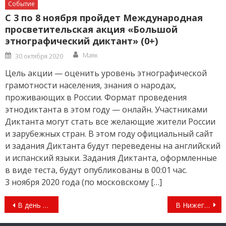
Событие
С 3 по 8 ноября пройдет Международная
просветительская акция «Большой
этнографический диктант» (0+)
Author
Posted
Маяк
30 октября 2020
on
Цель акции — оценить уровень этнографической
грамотности населения, знания о народах,
проживающих в России. Формат проведения
этнодиктанта в этом году — онлайн. Участниками
Диктанта могут стать все желающие жители России
и зарубежных стран. В этом году официальный сайт
и задания Диктанта будут переведены на английский
и испанский языки. Задания Диктанта, оформленные
в виде теста, будут опубликованы в 00:01 час.
3 ноября 2020 года (по московскому […]
Навигация
В день рождения — с чистыми улицами и дворами
В Нижегородской области состоялось совместное заседание антитеррористической комиссии и оперативного штаба
по