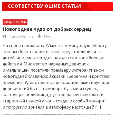
СООТВЕТСТВУЮЩИЕ СТАТЬИ
Люди и жизнь
Новогоднее чудо от добрых сердец
Author
Posted
"Маяк"
31 декабря 2023
on
На сцене павильона «Vместе» в минувшую субботу
прошло благотворительное представление для
детей, чьи папы сегодня находятся в зоне боевых
действий. Множество нарядных девчонок
и мальчишек посетили премьеру интерактивной
новогодней славянской сказки «Берегиня и кристалл
времени». Удивительные декорации, имитирующие
деревенский быт, – самовар с бусами из сушек,
настоящая поленница, русские расписные платки,
старинный печной утюг – создали особый колорит
и погрузили зрителя в атмосферу настоящей […]