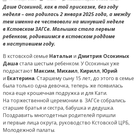
on
записи
Даше Осокиной, как в той присказке, без году
Больше
неделя – она родилась 2 января 2025 года, а между
детей
тем именно ее чествовали на минувшей неделе
—
в Кстовском ЗАГСе. Малышка стала первым
больше
ребенком, родившимся в кстовском роддоме
радости
в наступившем году.
В кстовской семье
Натальи
и
Дмитрия Осокиных
Даша
стала шестым ребенком. У Осокиных уже
подрастают
Максим
,
Михаил
,
Кирилл
,
Юрий
и
Екатерина
. Старшему сыну 15 лет, до этого в семье
была только одна девочка, теперь же появилась
пока еще крошечная подружка и для Кати.
На торжественной церемонии в ЗАГСе собрались
старшие братья и сестра, бабушка и дедушка.
Поздравить многодетных родителей пришли
и первые лица округа, руководство Кстовской ЦРБ,
Молодежной палаты.