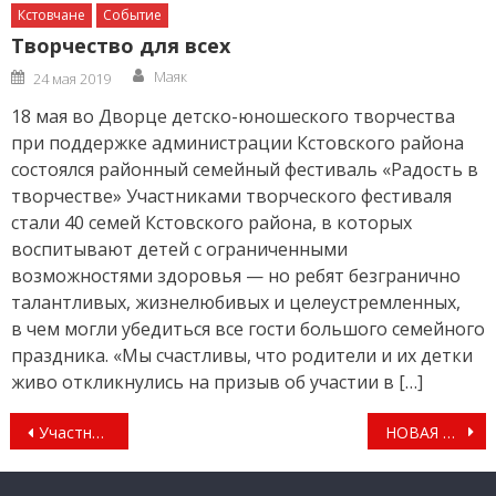
Кстовчане
Событие
Творчество для всех
Author
Posted
Маяк
24 мая 2019
on
18 мая во Дворце детско-юношеского творчества
при поддержке администрации Кстовского района
состоялся районный семейный фестиваль «Радость в
творчестве» Участниками творческого фестиваля
стали 40 семей Кстовского района, в которых
воспитывают детей с ограниченными
возможностями здоровья — но ребят безгранично
талантливых, жизнелюбивых и целеустремленных,
в чем могли убедиться все гости большого семейного
праздника. «Мы счастливы, что родители и их детки
живо откликнулись на призыв об участии в […]
Навигация
Участник СВО: «Моя мечта — после победы в СВО пойти на парад вместе с внуками»
НОВАЯ ШКОЛА С ДВУМЯ БАССЕЙНАМИ
по