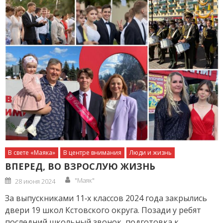
В свете «Маяка»
В центре внимания
Люди и жизнь
ВПЕРЕД, ВО ВЗРОСЛУЮ ЖИЗНЬ
Author
Posted
"Маяк"
28 июня 2024
on
За выпускниками 11‑х классов 2024 года закрылись
двери 19 школ Кстовского округа. Позади у ребят
последний школьный звонок, подготовка к