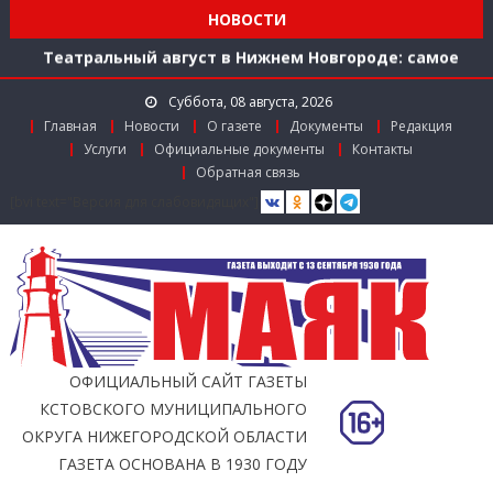
Мониторинг доступности городской среды на
НОВОСТИ
ул. Рождественской: итоги совместной работы
Театральный август в Нижнем Новгороде: самое
время зарядиться искусством!
Суббота, 08 августа, 2026
Доступ к лекарствам по федеральной льготе
Главная
Новости
О газете
Документы
Редакция
Поддержка в региональном грантовом конкурсе
Услуги
Официальные документы
Контакты
«Драйверы роста»
Обратная связь
Заслуженный работник агропромышленного
[bvi text="Версия для слабовидящих"]
комплекса
Мониторинг доступности городской среды на
ул. Рождественской: итоги совместной работы
ОФИЦИАЛЬНЫЙ САЙТ ГАЗЕТЫ
КСТОВСКОГО МУНИЦИПАЛЬНОГО
ОКРУГА НИЖЕГОРОДСКОЙ ОБЛАСТИ
ГАЗЕТА ОСНОВАНА В 1930 ГОДУ