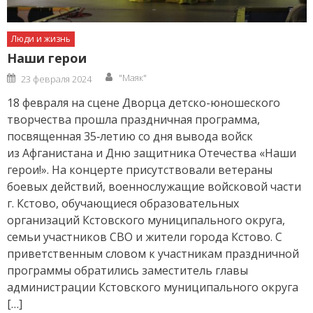
Люди и жизнь
Наши герои
Author
Posted
"Маяк"
23 февраля 2024
on
18 февраля на сцене Дворца детско-юношеского
творчества прошла праздничная программа,
посвященная 35‑летию со дня вывода войск
из Афганистана и Дню защитника Отечества «Наши
герои!». На концерте присутствовали ветераны
боевых действий, военнослужащие войсковой части
г. Кстово, обучающиеся образовательных
организаций Кстовского муниципального округа,
семьи участников СВО и жители города Кстово. С
приветственным словом к участникам праздничной
программы обратились заместитель главы
администрации Кстовского муниципального округа
[…]