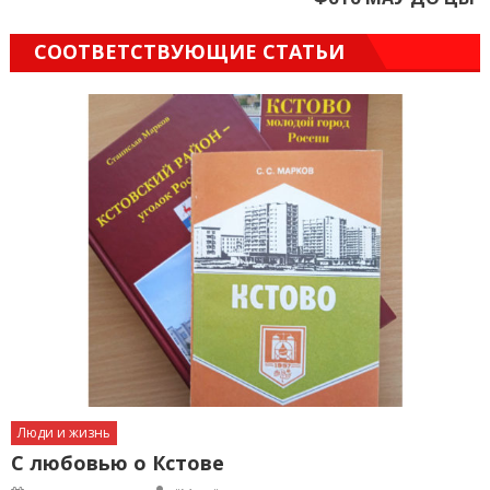
СООТВЕТСТВУЮЩИЕ СТАТЬИ
Люди и жизнь
С любовью о Кстове
Author
Posted