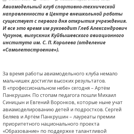
on
записи
Авиамодельный клуб спортивно-технической
Полеты
направленности в Центре внешкольной работы
во сне
существует с первого дня открытия учреждения.
и наяву
И все это время им руководит Глеб Александрович
Чугунов, выпускник Куйбышевского авиационного
института им. С. П. Королева (отделение
«Самолетостроение»).
За время работы авиамодельного клуба немало
мальчишек достигли высоких результатов.
В «профессиональном небе» сегодня – Артём
Панкрушин. По стопам педагога пошли Михаил
Синицын и Евгений Воронков, которые ныне учат
авиамоделированию детей и подростков. Сергей
Беляев и Артём Панкрушин – лауреаты премии
приоритетного национального проекта
«Образование» по поддержке талантливой