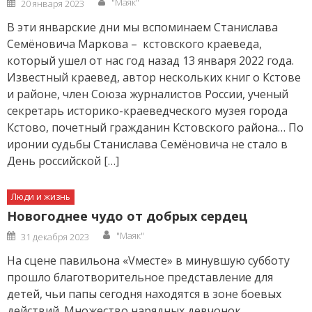
"Маяк"
20 января 2023
on
В эти январские дни мы вспоминаем Станислава
Семёновича Маркова – кстовского краеведа,
который ушел от нас год назад 13 января 2022 года.
Известный краевед, автор нескольких книг о Кстове
и районе, член Союза журналистов России, ученый
секретарь историко-краеведческого музея города
Кстово, почетный гражданин Кстовского района… По
иронии судьбы Станислава Семёновича не стало в
День российской […]
Люди и жизнь
Новогоднее чудо от добрых сердец
Author
Posted
"Маяк"
31 декабря 2023
on
На сцене павильона «Vместе» в минувшую субботу
прошло благотворительное представление для
детей, чьи папы сегодня находятся в зоне боевых
действий. Множество нарядных девчонок