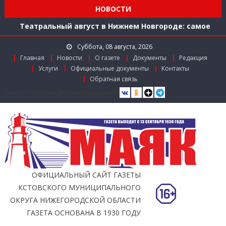
Мониторинг доступности городской среды на
НОВОСТИ
ул. Рождественской: итоги совместной работы
Театральный август в Нижнем Новгороде: самое
время зарядиться искусством!
Суббота, 08 августа, 2026
Доступ к лекарствам по федеральной льготе
Главная
Новости
О газете
Документы
Редакция
Поддержка в региональном грантовом конкурсе
Услуги
Официальные документы
Контакты
«Драйверы роста»
Обратная связь
Заслуженный работник агропромышленного
[bvi text="Версия для слабовидящих"]
комплекса
Мониторинг доступности городской среды на
ул. Рождественской: итоги совместной работы
ОФИЦИАЛЬНЫЙ САЙТ ГАЗЕТЫ
КСТОВСКОГО МУНИЦИПАЛЬНОГО
ОКРУГА НИЖЕГОРОДСКОЙ ОБЛАСТИ
ГАЗЕТА ОСНОВАНА В 1930 ГОДУ