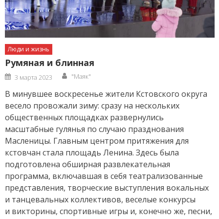
Люди и жизнь
Румяная и блинная
Author
Posted
"Маяк"
3 марта 2023
on
В минувшее воскресенье жители Кстовского округа
весело провожали зиму: сразу на нескольких
общественных площадках развернулись
масштабные гулянья по случаю празднования
Масленицы. Главным центром притяжения для
кстовчан стала площадь Ленина. Здесь была
подготовлена обширная развлекательная
программа, включавшая в себя театрализованные
представления, творческие выступления вокальных
и танцевальных коллективов, веселые конкурсы
и викторины, спортивные игры и, конечно же, песни,