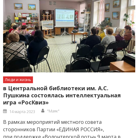
Люди и жизнь
в Центральной библиотеки им. А.С.
Пушкина состоялась интеллектуальная
игра «РосКвиз»
Author
Posted
"Маяк"
14 марта 2023
on
В рамках мероприятий местного совета
сторонников Партии «ЕДИНАЯ РОССИЯ»,
при поддержке «Волонтерской роты» 9 марта в