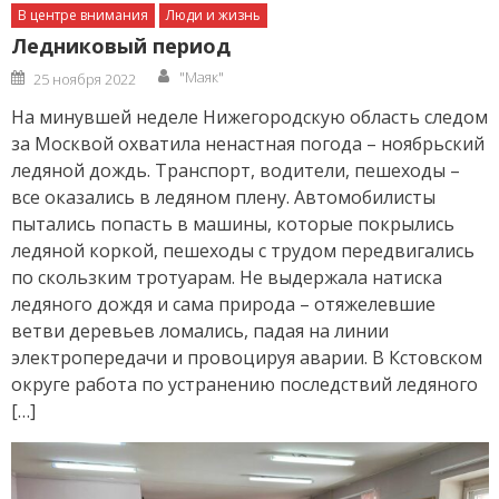
В центре внимания
Люди и жизнь
Ледниковый период
Author
Posted
"Маяк"
25 ноября 2022
on
На минувшей неделе Нижегородскую область следом
за Москвой охватила ненастная погода – ноябрьский
ледяной дождь. Транспорт, водители, пешеходы –
все оказались в ледяном плену. Автомобилисты
пытались попасть в машины, которые покрылись
ледяной коркой, пешеходы с трудом передвигались
по скользким тротуарам. Не выдержала натиска
ледяного дождя и сама природа – отяжелевшие
ветви деревьев ломались, падая на линии
электропередачи и провоцируя аварии. В Кстовском
округе работа по устранению последствий ледяного
[…]