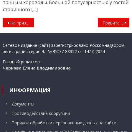
танцы и хороводы. Большой популярностью у гостей
старинного […]
Навигация
На призы «Маяка»
Правительство Нижегородской области и команда Захара Прилепина запустили предновогоднюю акцию «Нижегородская область — фронту»
по
записям
Сетевое издание (сайт) зарегистрировано Роскомнадзором,
регистрация серия Эл № ФС77-88352 от 14.10.2024
Главный редактор:
Чернова Елена Владимировна
ИНФОРМАЦИЯ
Документы
Противодействие коррупции
Порядок обработки персональных данных на сайте