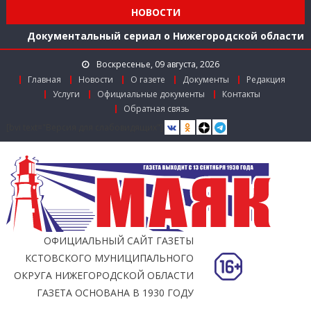
середине 2026 года
НОВОСТИ
Расширяем международное сотрудничество
Документальный сериал о Нижегородской области
Более 40 организаций-лидеров строительства
Воскресенье, 09 августа, 2026
Нижегородской области получили награды в канун
Главная
Новости
О газете
Документы
Редакция
Дня строителя
Услуги
Официальные документы
Контакты
Использование беспилотников для выявления
Обратная связь
незаконного сброса мусора с грузовиков начали
[bvi text="Версия для слабовидящих"]
тестировать в Нижегородской области
Более 350 тысяч граждан стали пользователями
«Карты жителя Нижегородской области» к
середине 2026 года
Расширяем международное сотрудничество
ОФИЦИАЛЬНЫЙ САЙТ ГАЗЕТЫ
КСТОВСКОГО МУНИЦИПАЛЬНОГО
ОКРУГА НИЖЕГОРОДСКОЙ ОБЛАСТИ
ГАЗЕТА ОСНОВАНА В 1930 ГОДУ