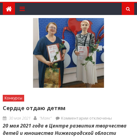
Конкурсы
Сердце отдаю детям
Posted
Author
к
30 мая 2021
"Маяк"
Комментарии
отключены
on
записи
20 мая 2021 года в Центре развития творчества
Сердце
детей и юношества Нижегородской области