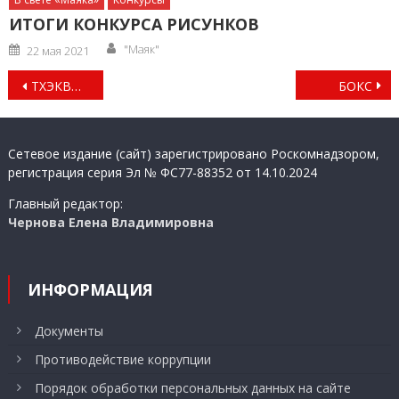
ИТОГИ КОНКУРСА РИСУНКОВ
Author
Posted
"Маяк"
22 мая 2021
on
Навигация
ТХЭКВОНДО
БОКС
по
записям
Сетевое издание (сайт) зарегистрировано Роскомнадзором,
регистрация серия Эл № ФС77-88352 от 14.10.2024
Главный редактор:
Чернова Елена Владимировна
ИНФОРМАЦИЯ
Документы
Противодействие коррупции
Порядок обработки персональных данных на сайте