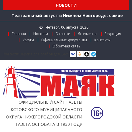
Мониторинг доступности городской среды на
НОВОСТИ
ул. Рождественской: итоги совместной работы
Театральный август в Нижнем Новгороде: самое
время зарядиться искусством!
Четверг, 06 августа, 2026
Доступ к лекарствам по федеральной льготе
Главная
Новости
О газете
Документы
Редакция
Поддержка в региональном грантовом конкурсе
Услуги
Официальные документы
Контакты
«Драйверы роста»
Обратная связь
Заслуженный работник агропромышленного
[bvi text="Версия для слабовидящих"]
комплекса
Мониторинг доступности городской среды на
ул. Рождественской: итоги совместной работы
ОФИЦИАЛЬНЫЙ САЙТ ГАЗЕТЫ
КСТОВСКОГО МУНИЦИПАЛЬНОГО
ОКРУГА НИЖЕГОРОДСКОЙ ОБЛАСТИ
ГАЗЕТА ОСНОВАНА В 1930 ГОДУ