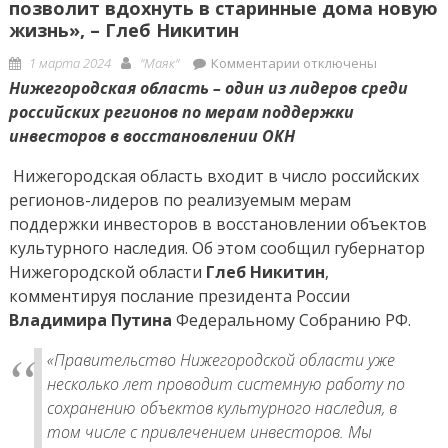
позволит вдохнуть в старинные дома новую
жизнь», – Глеб Никитин
Posted
Author
к
1 марта 2024
"Маяк"
Комментарии
отключены
on
записи
Нижегородская область – один из лидеров среди
«Решение
российских регионов по мерам поддержки
Президента
инвесторов в восстановлении ОКН
о
Нижегородская область входит в число российских
создании
регионов-лидеров по реализуемым мерам
долгосрочной
программы
поддержки инвесторов в восстановлении объектов
сохранения
культурного наследия. Об этом сообщил губернатор
ОКН
Нижегородской области
Глеб Никитин
,
позволит
комментируя послание президента России
вдохнуть
Владимира Путина
Федеральному Собранию РФ.
в
«Правительство Нижегородской области уже
старинные
несколько лет проводит системную работу по
дома
новую
сохранению объектов культурного наследия, в
жизнь»,
том числе с привлечением инвесторов. Мы