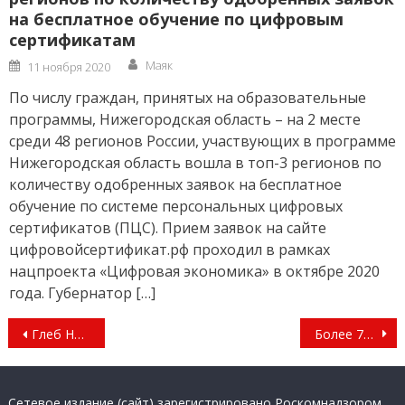
на бесплатное обучение по цифровым
сертификатам
Author
Posted
Маяк
11 ноября 2020
on
По числу граждан, принятых на образовательные
программы, Нижегородская область – на 2 месте
среди 48 регионов России, участвующих в программе
Нижегородская область вошла в топ-3 регионов по
количеству одобренных заявок на бесплатное
обучение по системе персональных цифровых
сертификатов (ПЦС). Прием заявок на сайте
цифровойсертификат.рф проходил в рамках
нацпроекта «Цифровая экономика» в октябре 2020
года. Губернатор […]
Навигация
Глеб Никитин: «Решение президента РФ о списании части госдолга позволит нам сэкономить значительные средства»
Более 700 школ и детских садов обновили в Нижегородской области по программе капремонта образовательных учреждений
по
записям
Сетевое издание (сайт) зарегистрировано Роскомнадзором,