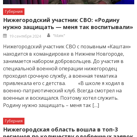
Губерния
Нижегородский участник СВО: «Родину
нужно защищать — меня так воспитывали»
Author
Posted
"Маяк"
19 сентября 2024
on
Нижегородский участник СВО с позывным «Каштан»
находится в командировке в Нижнем Новгороде,
занимается набором добровольцев. До участия в
специальной военной операции нижегородец
проходил срочную службу, а военная тематика
привлекала его с детства. «В школе я ходил в
военно-патриотический клуб. Всегда смотрел на
военных и восхищался. Поэтому хотел служить.
Родину нужно защищать – меня так […]
Губерния
Нижегородская область вошла в топ-3
регионов по количеству одобренных заявок