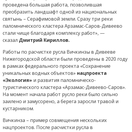
Дне
проведена большая работа, позволившая
экологии
преобразить ландшафт одной из национальных
на
святынь – Серафимовой земли. Сразу три реки
ВДНХ
паломнического кластера Арзамас-Саров-Дивеево
стали чище благодаря комплексу работ», —
сказал
Дмитрий Кириллов.
Работы по расчистке русла Вичкинзы в Дивееве
Нижегородской области были проведены в 2020 году
в рамках федерального проекта «Сохранение
уникальных водных объектов»
нацпроекта
«Экология»
и развития паломническо-
туристического кластера «Арзамас-Дивеево-Саров».
На момент начала работ русло реки было сильно
заилено и замусорено, а берега заросли травой и
кустарником.
Вичкинза – пример совмещения нескольких
нацпроектов. После расчистки русла в