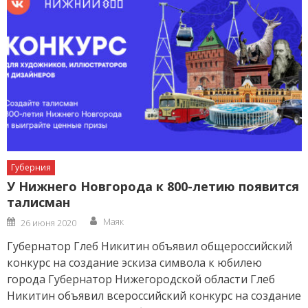
Губерния
У Нижнего Новгорода к 800-летию появится
талисман
Author
Posted
Маяк
26 июня 2020
on
Губернатор Глеб Никитин объявил общероссийский
конкурс на создание эскиза символа к юбилею
города Губернатор Нижегородской области Глеб
Никитин объявил всероссийский конкурс на создание