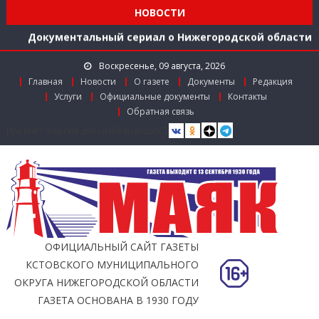
середине 2026 года
НОВОСТИ
Расширяем международное сотрудничество
Документальный сериал о Нижегородской области
Более 40 организаций-лидеров строительства
Воскресенье, 09 августа, 2026
Нижегородской области получили награды в канун
Главная
Новости
О газете
Документы
Редакция
Дня строителя
Услуги
Официальные документы
Контакты
Использование беспилотников для выявления
Обратная связь
незаконного сброса мусора с грузовиков начали
[bvi text="Версия для слабовидящих"]
тестировать в Нижегородской области
Более 350 тысяч граждан стали пользователями
«Карты жителя Нижегородской области» к
середине 2026 года
Расширяем международное сотрудничество
ОФИЦИАЛЬНЫЙ САЙТ ГАЗЕТЫ
КСТОВСКОГО МУНИЦИПАЛЬНОГО
ОКРУГА НИЖЕГОРОДСКОЙ ОБЛАСТИ
ГАЗЕТА ОСНОВАНА В 1930 ГОДУ