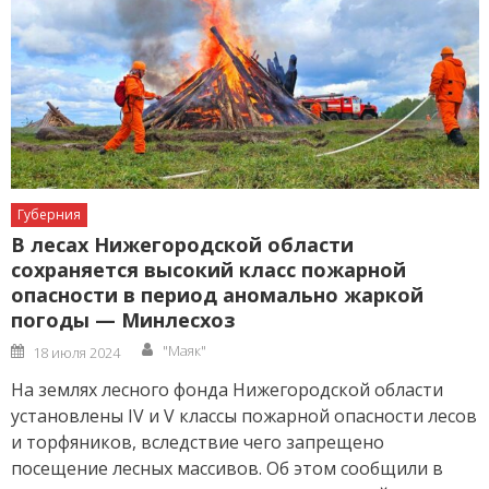
Губерния
В лесах Нижегородской области
сохраняется высокий класс пожарной
опасности в период аномально жаркой
погоды — Минлесхоз
Author
Posted
"Маяк"
18 июля 2024
on
На землях лесного фонда Нижегородской области
установлены IV и V классы пожарной опасности лесов
и торфяников, вследствие чего запрещено
посещение лесных массивов. Об этом сообщили в