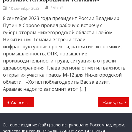
Author
Posted
"Маяк"
10 сентября 2023
on
8 сентября 2023 года президент России Владимир
Путин в Сарове провел рабочую встречу с
губернатором Нижегородской области Глебом
Никитиным. Темами встречи стали
инфраструктурные проекты, развитие экономики,
промышленность, ОПК, повышение
производительности труда, ситуация в отрасли
здравоохранения. Глава региона отметил важность
открытия участка трассы М-12 для Нижегородской
области. «Хотел поблагодарить Вас за визит.
Арзамас надолго запомнит этот […]
Навигация
Уж осень пришла, а асфальта все нет
Жизнь, отданная городу
по
записям
Сетевое издание (сайт) зарегистрировано Роскомнадзором,
регистрация серия Эл № ФС77-88352 от 14.10.2024