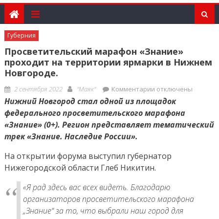
Губерния
Просветительский марафон «Знание»
проходит на территории ярмарки в Нижнем
Новгороде.
Posted
Author
к
2 сентября 2022
"Маяк"
Комментарии
отключены
on
записи
Нижний Новгород стал одной из площадок
Просветительский
федерального просветительского марафона
марафон
«Знание» (0+). Регион представляет тематический
«Знание»
трек «Знание. Наследие России».
проходит
На открытии форума выступил губернатор
на
территории
Нижегородской области Глеб Никитин.
ярмарки
«Я рад здесь вас всех видеть. Благодарю
в
организаторов просветительского марафона
Нижнем
„Знание“ за то, что выбрали наш город для
Новгороде.