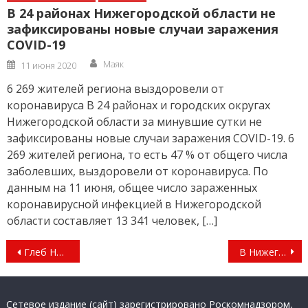
В 24 районах Нижегородской области не
зафиксированы новые случаи заражения
COVID-19
Author
Posted
Маяк
11 июня 2020
on
6 269 жителей региона выздоровели от
коронавируса В 24 районах и городских округах
Нижегородской области за минувшие сутки не
зафиксированы новые случаи заражения COVID-19. 6
269 жителей региона, то есть 47 % от общего числа
заболевших, выздоровели от коронавируса. По
данным на 11 июня, общее число зараженных
коронавирусной инфекцией в Нижегородской
области составляет 13 341 человек, […]
Навигация
Глеб Никитин встретился с нижегородской делегацией на Всемирном фестивале молодежи в Сочи
В Нижегородской области завершился региональный этап конкурса театральных афиш
по
записям
Сетевое издание (сайт) зарегистрировано Роскомнадзором,