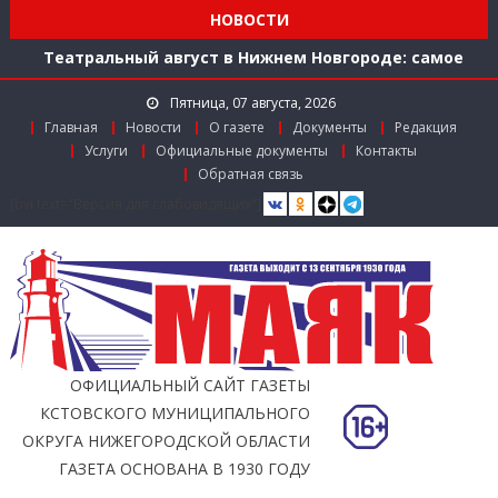
Мониторинг доступности городской среды на
НОВОСТИ
ул. Рождественской: итоги совместной работы
Театральный август в Нижнем Новгороде: самое
время зарядиться искусством!
Пятница, 07 августа, 2026
Доступ к лекарствам по федеральной льготе
Главная
Новости
О газете
Документы
Редакция
Поддержка в региональном грантовом конкурсе
Услуги
Официальные документы
Контакты
«Драйверы роста»
Обратная связь
Заслуженный работник агропромышленного
[bvi text="Версия для слабовидящих"]
комплекса
Мониторинг доступности городской среды на
ул. Рождественской: итоги совместной работы
ОФИЦИАЛЬНЫЙ САЙТ ГАЗЕТЫ
КСТОВСКОГО МУНИЦИПАЛЬНОГО
ОКРУГА НИЖЕГОРОДСКОЙ ОБЛАСТИ
ГАЗЕТА ОСНОВАНА В 1930 ГОДУ