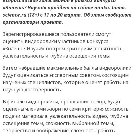
Всероссийское голосование в рамках конкурса
Нижегородцы
«Знаешь? Научи!» пройдет на сайте nauka. homo-
могут
science.ru (18+) с 11 по 20 марта. Об этом сообщают
проголосовать
организаторы проекта.
за
Зарегистрировавшиеся пользователи смогут
лучший
ролик
оценить видеоролики участников конкурса
конкурса
«Знаешь? Научи!» по трем критериям: понятность,
«Знаешь?
увлекательность и глубина освещения темы.
Научи!»
Затем набравшие максимальные баллы видеоролики
будут оцениваться экспертным советом, состоящим
из ученых специалистов, которые оценят работы на
научную достоверность.
В финале видеоролики, прошедшие отбор, будут
оценены членами жюри по семи критериям: ясность
подачи материала, увлекательность видео, глубина
освещения темы, сложность выбранной темы,
творчество и воображение, сложность работы,