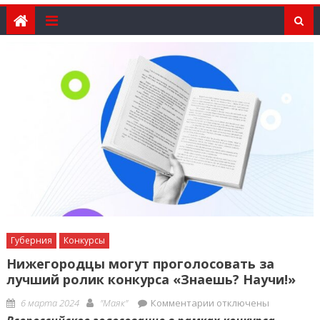
Губерния
Конкурсы
Нижегородцы могут проголосовать за
лучший ролик конкурса «Знаешь? Научи!»
Posted
Author
к
6 марта 2024
"Маяк"
Комментарии
отключены
on
записи