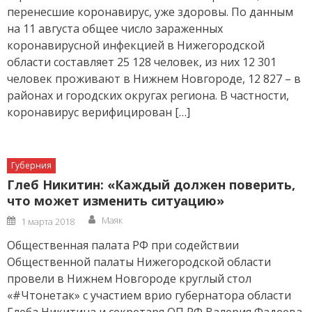
перенесшие коронавирус, уже здоровы. По данным
на 11 августа общее число зараженных
коронавирусной инфекцией в Нижегородской
области составляет 25 128 человек, из них 12 301
человек проживают в Нижнем Новгороде, 12 827 – в
районах и городских округах региона. В частности,
коронавирус верифицирован […]
Губерния
Глеб Никитин: «Каждый должен поверить,
что может изменить ситуацию»
Author
Posted
Маяк
1 марта 2018
on
Общественная палата РФ при содействии
Общественной палаты Нижегородской области
провели в Нижнем Новгороде круглый стол
«#Чтонетак» с участием врио губернатора области
Глеба Никитина и секретаря ОП РФ Валерия Фадеева.