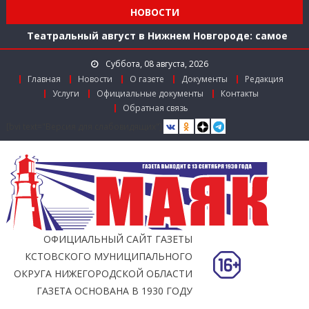
Мониторинг доступности городской среды на
НОВОСТИ
ул. Рождественской: итоги совместной работы
Театральный август в Нижнем Новгороде: самое
время зарядиться искусством!
Суббота, 08 августа, 2026
Доступ к лекарствам по федеральной льготе
Главная
Новости
О газете
Документы
Редакция
Поддержка в региональном грантовом конкурсе
Услуги
Официальные документы
Контакты
«Драйверы роста»
Обратная связь
Заслуженный работник агропромышленного
[bvi text="Версия для слабовидящих"]
комплекса
Мониторинг доступности городской среды на
ул. Рождественской: итоги совместной работы
ОФИЦИАЛЬНЫЙ САЙТ ГАЗЕТЫ
КСТОВСКОГО МУНИЦИПАЛЬНОГО
ОКРУГА НИЖЕГОРОДСКОЙ ОБЛАСТИ
ГАЗЕТА ОСНОВАНА В 1930 ГОДУ