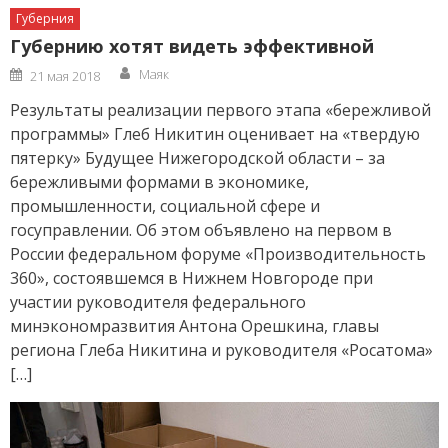
Губерния
Губернию хотят видеть эффективной
Author
Posted
Маяк
21 мая 2018
on
Результаты реализации первого этапа «бережливой
программы» Глеб Никитин оценивает на «твердую
пятерку» Будущее Нижегородской области – за
бережливыми формами в экономике,
промышленности, социальной сфере и
госуправлении. Об этом объявлено на первом в
России федеральном форуме «Производительность
360», состоявшемся в Нижнем Новгороде при
участии руководителя федерального
минэкономразвития Антона Орешкина, главы
региона Глеба Никитина и руководителя «Росатома»
[…]