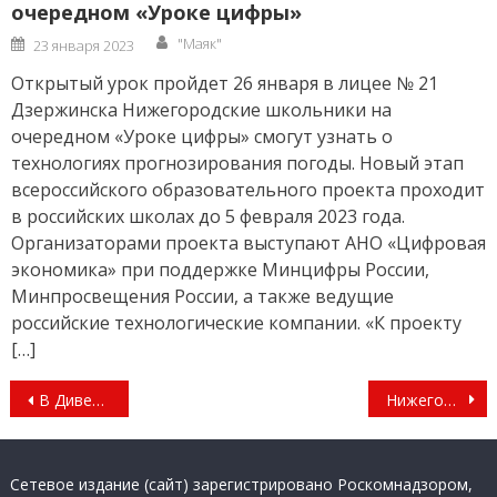
очередном «Уроке цифры»
Author
Posted
"Маяк"
23 января 2023
on
Открытый урок пройдет 26 января в лицее № 21
Дзержинска Нижегородские школьники на
очередном «Уроке цифры» смогут узнать о
технологиях прогнозирования погоды. Новый этап
всероссийского образовательного проекта проходит
в российских школах до 5 февраля 2023 года.
Организаторами проекта выступают АНО «Цифровая
экономика» при поддержке Минцифры России,
Минпросвещения России, а также ведущие
российские технологические компании. «К проекту
[…]
Навигация
В Дивееве прошли торжественные мероприятия, посвященные Дню памяти преподобного Серафима Саровского
Нижегородское правительство установило льготу по арендной плате за участки, находящиеся в собственности региона
по
записям
Сетевое издание (сайт) зарегистрировано Роскомнадзором,