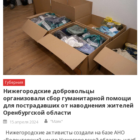
Губерния
Нижегородские добровольцы
организовали сбор гуманитарной помощи
для пострадавших от наводнения жителей
Оренбургской области
Author
Posted
"Маяк"
15 апреля 2024
on
Нижегородские активисты создали на базе АНО
«Волонтерский центр Нижегородской области» штаб