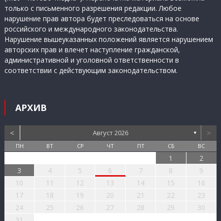
только с письменного разрешения редакции. Любое
нарушение прав автора будет преследоваться на основе
российского и международного законодательства.
Нарушение вышеуказанных положений является нарушением
авторских прав и влечет наступление гражданской,
административной и уголовной ответственности в
соответствии с действующим законодательством.
АРХИВ
<
>
Август 2026
▼
ПН
ВТ
СР
ЧТ
ПТ
СБ
ВС
1
2
3
4
5
6
7
8
9
10
11
12
13
14
15
16
17
18
19
20
21
22
23
24
25
26
27
28
29
30
31