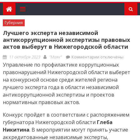
Губерния
Лучшего эксперта независимой
антикоррупционной экспертизы правовых
актов выберут в Нижегородской области
Posted
Author
к
11 октября 2023
"Маяк"
Комментарии
отключены
on
записи
Управление по профилактике коррупционных
Лучшего
правонарушений Нижегородской области выберет
эксперта
на конкурсной основе среди жителей региона
независимой
лучшего эксперта года в области независимой
антикоррупционно
антикоррупционной экспертизы и проектов
экспертизы
нормативных правовых актов.
правовых
актов
Конкурс пройдет в соответствии с распоряжением
выберут
губернатора Нижегородской области
Глеба
в
Никитина
. В мероприятии могут принять участие
Нижегородской
аккредитованные независимые эксперты,