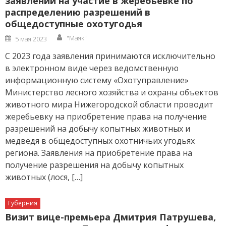
заявлений на участие в жеребьевке по
распределению разрешений в
общедоступные охотугодья
Author
Posted
"Маяк"
5 мая 2023
on
С 2023 года заявления принимаются исключительно
в электронном виде через ведомственную
информационную систему «Охотуправление»
Министерство лесного хозяйства и охраны объектов
животного мира Нижегородской области проводит
жеребьевку на приобретение права на получение
разрешений на добычу копытных животных и
медведя в общедоступных охотничьих угодьях
региона. Заявления на приобретение права на
получение разрешения на добычу копытных
животных (лося, […]
Губерния
Визит вице-премьера Дмитрия Патрушева,