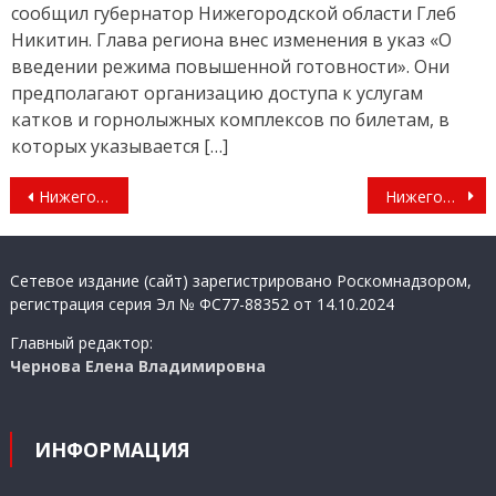
сообщил губернатор Нижегородской области Глеб
Никитин. Глава региона внес изменения в указ «О
введении режима повышенной готовности». Они
предполагают организацию доступа к услугам
катков и горнолыжных комплексов по билетам, в
которых указывается […]
Навигация
Нижегородские школьники могут принять участие во Всероссийской акции «Посвящение учителям»
Нижегородский врач рассказала, как выйти из депрессии
по
записям
Сетевое издание (сайт) зарегистрировано Роскомнадзором,
регистрация серия Эл № ФС77-88352 от 14.10.2024
Главный редактор:
Чернова Елена Владимировна
ИНФОРМАЦИЯ