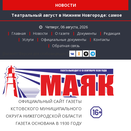
Мониторинг доступности городской среды на
НОВОСТИ
ул. Рождественской: итоги совместной работы
Театральный август в Нижнем Новгороде: самое
время зарядиться искусством!
Четверг, 06 августа, 2026
Доступ к лекарствам по федеральной льготе
Главная
Новости
О газете
Документы
Редакция
Поддержка в региональном грантовом конкурсе
Услуги
Официальные документы
Контакты
«Драйверы роста»
Обратная связь
Заслуженный работник агропромышленного
[bvi text="Версия для слабовидящих"]
комплекса
Мониторинг доступности городской среды на
ул. Рождественской: итоги совместной работы
ОФИЦИАЛЬНЫЙ САЙТ ГАЗЕТЫ
КСТОВСКОГО МУНИЦИПАЛЬНОГО
ОКРУГА НИЖЕГОРОДСКОЙ ОБЛАСТИ
ГАЗЕТА ОСНОВАНА В 1930 ГОДУ