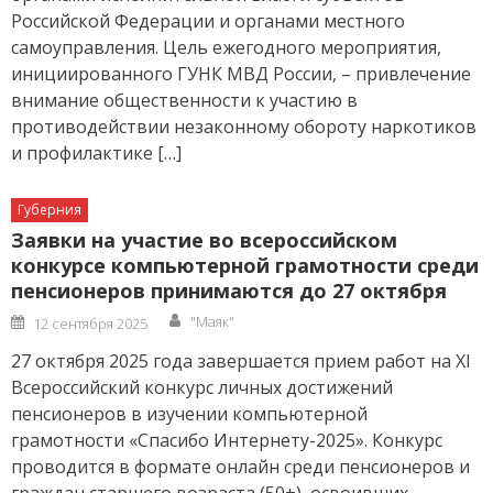
Российской Федерации и органами местного
самоуправления. Цель ежегодного мероприятия,
инициированного ГУНК МВД России, – привлечение
внимание общественности к участию в
противодействии незаконному обороту наркотиков
и профилактике […]
Губерния
Заявки на участие во всероссийском
конкурсе компьютерной грамотности среди
пенсионеров принимаются до 27 октября
Author
Posted
"Маяк"
12 сентября 2025
on
27 октября 2025 года завершается прием работ на XI
Всероссийский конкурс личных достижений
пенсионеров в изучении компьютерной
грамотности «Спасибо Интернету-2025». Конкурс
проводится в формате онлайн среди пенсионеров и
граждан старшего возраста (50+), освоивших