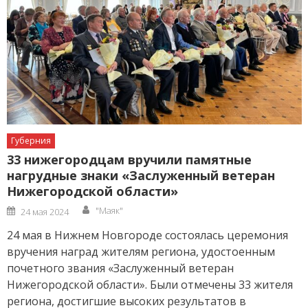
Губерния
33 нижегородцам вручили памятные
нагрудные знаки «Заслуженный ветеран
Нижегородской области»
Author
Posted
"Маяк"
24 мая 2024
on
24 мая в Нижнем Новгороде состоялась церемония
вручения наград жителям региона, удостоенным
почетного звания «Заслуженный ветеран
Нижегородской области». Были отмечены 33 жителя
региона, достигшие высоких результатов в