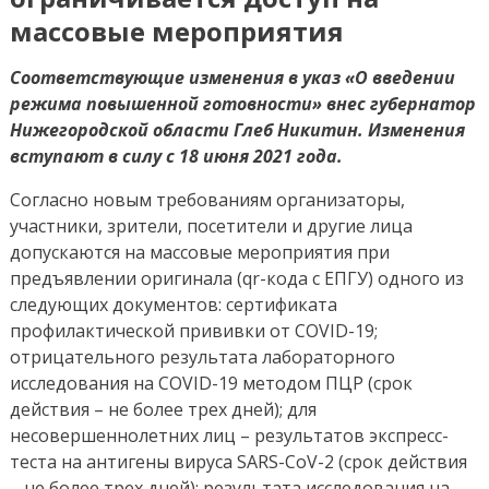
в
массовые мероприятия
указ
Соответствующие изменения в указ «О введении
режима повышенной готовности» внес губернатор
Нижегородской области Глеб Никитин. Изменения
вступают в силу с 18 июня 2021 года.
Согласно новым требованиям организаторы,
участники, зрители, посетители и другие лица
допускаются на массовые мероприятия при
предъявлении оригинала (qr-кода с ЕПГУ) одного из
следующих документов: сертификата
профилактической прививки от COVID-19;
отрицательного результата лабораторного
исследования на COVID-19 методом ПЦР (срок
действия – не более трех дней); для
несовершеннолетних лиц – результатов экспресс-
теста на антигены вируса SARS-CoV-2 (срок действия
– не более трех дней); результата исследования на