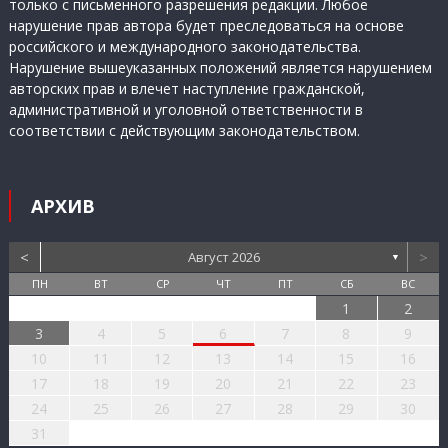
только с письменного разрешения редакции. Любое
нарушение прав автора будет преследоваться на основе
российского и международного законодательства.
Нарушение вышеуказанных положений является нарушением
авторских прав и влечет наступление гражданской,
административной и уголовной ответственности в
соответствии с действующим законодательством.
АРХИВ
<
>
Август 2026
▼
ПН
ВТ
СР
ЧТ
ПТ
СБ
ВС
1
2
3
4
5
6
7
8
9
10
11
12
13
14
15
16
17
18
19
20
21
22
23
24
25
26
27
28
29
30
31