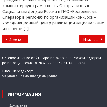
компьютерную грамотность. Он организован
Социальным фондом России и ПАО «Ростелеком».
Оператор в регионах по организации конкурса –
координационный центр реализации национальных
интересов […]
Навигация
Изменения в указ
Изменения в указ
по
записям
Сетевое издание (сайт) зарегистрировано Роскомнадзором,
регистрация серия Эл № ФС77-88352 от 14.10.2024
Главный редактор:
Чернова Елена Владимировна
ИНФОРМАЦИЯ
Документы