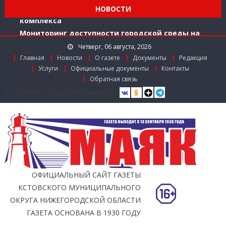
Заслуженный работник агропромышленного
НОВОСТИ
комплекса
Мониторинг доступности городской среды на
ул. Рождественской: итоги совместной работы
Четверг, 06 августа, 2026
Главная
Новости
О газете
Документы
Редакция
Услуги
Официальные документы
Контакты
Обратная связь
[bvi text="Версия для слабовидящих"]
ОФИЦИАЛЬНЫЙ САЙТ ГАЗЕТЫ
КСТОВСКОГО МУНИЦИПАЛЬНОГО
ОКРУГА НИЖЕГОРОДСКОЙ ОБЛАСТИ
ГАЗЕТА ОСНОВАНА В 1930 ГОДУ