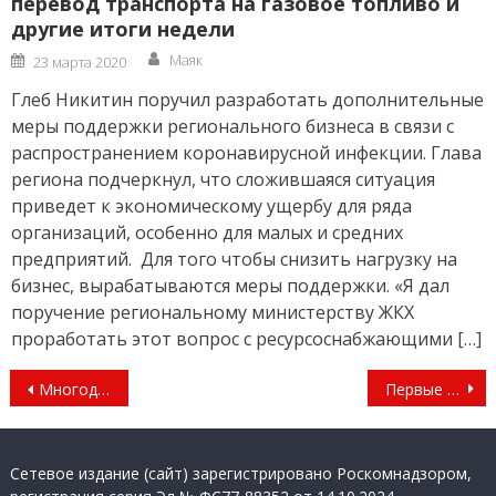
перевод транспорта на газовое топливо и
другие итоги недели
Author
Posted
Маяк
23 марта 2020
on
Глеб Никитин поручил разработать дополнительные
меры поддержки регионального бизнеса в связи с
распространением коронавирусной инфекции. Глава
региона подчеркнул, что сложившаяся ситуация
приведет к экономическому ущербу для ряда
организаций, особенно для малых и средних
предприятий. Для того чтобы снизить нагрузку на
бизнес, вырабатываются меры поддержки. «Я дал
поручение региональному министерству ЖКХ
проработать этот вопрос с ресурсоснабжающими […]
Навигация
Многодетная семья Грозы из Нижегородской области будет представлять регион на Всероссийском семейном форуме «Родные – Любимые»
Первые транспортные «Доброкарты» вручили волонтёрам 15 добровольческих объединений Нижегородской области
по
записям
Сетевое издание (сайт) зарегистрировано Роскомнадзором,