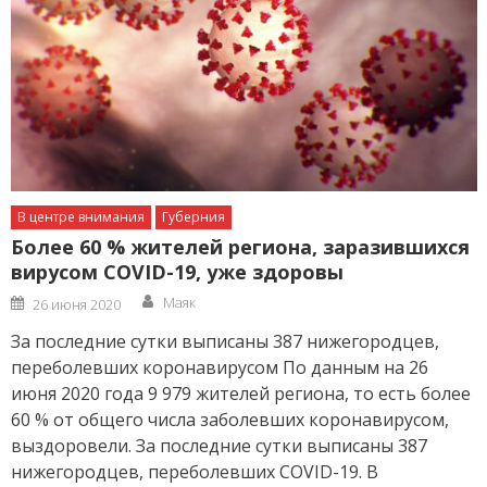
В центре внимания
Губерния
Более 60 % жителей региона, заразившихся
вирусом COVID-19, уже здоровы
Author
Posted
Маяк
26 июня 2020
on
За последние сутки выписаны 387 нижегородцев,
переболевших коронавирусом По данным на 26
июня 2020 года 9 979 жителей региона, то есть более
60 % от общего числа заболевших коронавирусом,
выздоровели. За последние сутки выписаны 387
нижегородцев, переболевших COVID-19. В