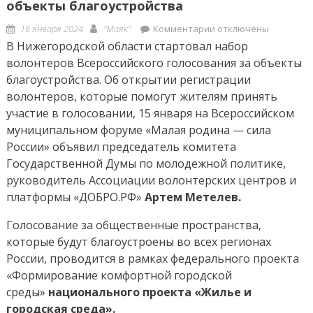
объекты благоустройства
Posted
Author
к
16 января 2024
"Маяк"
Комментарии
отключены
on
записи
В Нижегородской области стартовал набор
В
волонтеров Всероссийского голосования за объекты
Нижегородской
благоустройства. Об открытии регистрации
области
волонтеров, которые помогут жителям принять
стартовал
участие в голосовании, 15 января на Всероссийском
набор
муниципальном форуме «Малая родина — сила
волонтеров
России» объявил председатель комитета
Всероссийского
Государственной Думы по молодежной политике,
голосования
руководитель Ассоциации волонтерских центров и
за
платформы «ДОБРО.РФ»
Артем Метелев.
объекты
благоустройства
Голосование за общественные пространства,
которые будут благоустроены во всех регионах
России, проводится в рамках федерального проекта
«Формирование комфортной городской
среды»
национального проекта «Жилье и
городская среда».