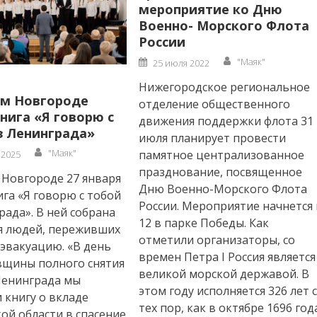
мероприятие ко Дню
Военно- Морского Флота
России
Author
Posted
"Маяк"
25 июля 2022
on
Нижегородское региональное
м Новгороде
отделение общественного
нига «Я говорю с
движения поддержки флота 31
з Ленинграда»
июля планирует провести
Author
"Маяк"
памятное централизованное
 2025
празднование, посвященное
Новгороде 27 января
Дню Военно-Морского Флота
га «Я говорю с тобой
России. Мероприятие начнется 
рада». В ней собрана
12 в парке Победы. Как
я людей, переживших
отметили организаторы, со
 эвакуацию. «В день
времен Петра I Россия является
вщины полного снятия
великой морской державой. В
Ленинграда мы
этом году исполняется 326 лет 
 книгу о вкладе
тех пор, как в октябре 1696 год
ой области в спасение