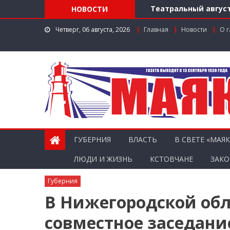
Театральный август
НОВОСТИ
Доступ к лекарства
Четверг, 06 августа, 2026
Главная
Новости
О г
Поддержка в регио
Заслуженный работ
Мониторинг доступн
ГУБЕРНИЯ
ВЛАСТЬ
В СВЕТЕ «МАЯК
ЛЮДИ И ЖИЗНЬ
КСТОВЧАНЕ
ЗАКО
Губерния
В Нижегородской обл
совместное заседани