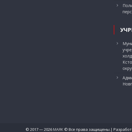
Поли
перс
УЧР
Мун
учр
холд
Ксто
окру
Адми
Нов
© 2017 — 2026
МАЯК
© Все права защищены.| Разработ