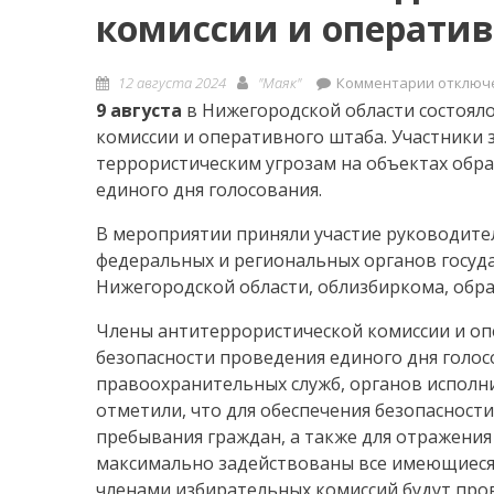
комиссии и оператив
Posted
Author
к
12 августа 2024
"Маяк"
Комментарии
отключ
on
записи
9 августа
в Нижегородской области состоял
В
комиссии и оперативного штаба. Участники
Нижегор
террористическим угрозам на объектах обра
области
единого дня голосования.
состоял
В мероприятии приняли участие руководите
совмест
заседан
федеральных и региональных органов госуд
антитер
Нижегородской области, облизбиркома, обр
комисси
Члены антитеррористической комиссии и оп
и
безопасности проведения единого дня голос
операти
правоохранительных служб, органов исполн
штаба
отметили, что для обеспечения безопасност
пребывания граждан, а также для отражени
максимально задействованы все имеющиеся 
членами избирательных комиссий будут пров