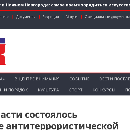
 в Нижнем Новгороде: самое время зарядиться искусств
м по федеральной льготе
азете
Документы
Редакция
Услуги
Официальные документы
нальном грантовом конкурсе «Драйверы роста»
ник агропромышленного комплекса
ости городской среды на ул. Рождественской: итоги со
А»
В ЦЕНТРЕ ВНИМАНИЯ
СОБЫТИЕ
ВЕСТИ ПОСЕЛ
Н И ПОРЯДОК
КУЛЬТУРА
СПОРТ
КОНКУРСЫ
П
асти состоялось
е антитеррористической