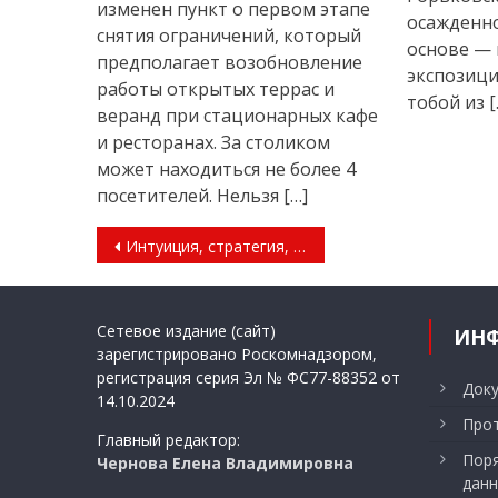
изменен пункт о первом этапе
осажденно
снятия ограничений, который
основе — 
предполагает возобновление
экспозици
работы открытых террас и
тобой из [
веранд при стационарных кафе
и ресторанах. За столиком
может находиться не более 4
посетителей. Нельзя […]
Навигация
Интуиция, стратегия, интеллект
по
записям
Сетевое издание (сайт)
ИН
зарегистрировано Роскомнадзором,
регистрация серия Эл № ФС77-88352 от
Док
14.10.2024
Прот
Главный редактор:
Поря
Чернова Елена Владимировна
данн