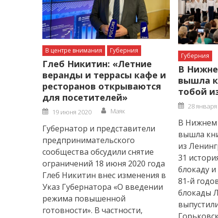
В центре внимания
Губерния
Губерния
Глеб Никитин: «Летние
В Нижне
веранды и террасы кафе и
вышла к
ресторанов открываются
тобой и
для посетителей»
Posted
28 января
Author
Posted
on
Маяк
19 июня 2020
on
В Нижнем 
Губернатор и представители
вышла кни
предпринимательского
из Ленинг
сообщества обсудили снятие
31 истори
ограничений 18 июня 2020 года
блокаду и
Глеб Никитин внес изменения в
81-й годо
Указ Губернатора «О введении
блокады 
режима повышенной
выпустили
готовности». В частности,
Горьковск