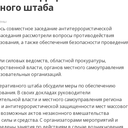
ного штаба
ены
ось совместное заседание антитеррористической
 заседания рассмотрели вопросы противодействия
одской
зования, а также обеспечения безопасности проведени
ось
ли силовых ведомств, областной прокуратуры,
ное
ие
арственной власти, органов местного самоуправления
рористической
азовательных организаций.
и
еративного штаба обсудили меры по обеспечению
ования. В своих докладах руководители
вного
ительной власти и местного самоуправления региона
и и антитеррористической защищенности мест массово
я возможных актов незаконного вмешательства
силы и средства. С организаторами мероприятий и
едены занятия по действиям в случае возникновения