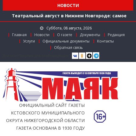
Мониторинг доступности городской среды на
НОВОСТИ
ул. Рождественской: итоги совместной работы
Театральный август в Нижнем Новгороде: самое
время зарядиться искусством!
Суббота, 08 августа, 2026
Доступ к лекарствам по федеральной льготе
Главная
Новости
О газете
Документы
Редакция
Поддержка в региональном грантовом конкурсе
Услуги
Официальные документы
Контакты
«Драйверы роста»
Обратная связь
Заслуженный работник агропромышленного
[bvi text="Версия для слабовидящих"]
комплекса
Мониторинг доступности городской среды на
ул. Рождественской: итоги совместной работы
ОФИЦИАЛЬНЫЙ САЙТ ГАЗЕТЫ
КСТОВСКОГО МУНИЦИПАЛЬНОГО
ОКРУГА НИЖЕГОРОДСКОЙ ОБЛАСТИ
ГАЗЕТА ОСНОВАНА В 1930 ГОДУ