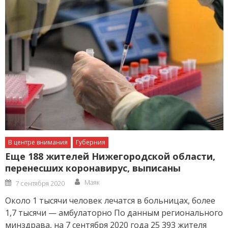
В центре внимания
Губерния
Еще 188 жителей Нижегородской области,
перенесших коронавирус, выписаны
Author
Posted
Маяк
7 сентября 2020
on
Около 1 тысячи человек лечатся в больницах, более
1,7 тысячи — амбулаторно По данным регионального
минздрава, на 7 сентября 2020 года 25 393 жителя