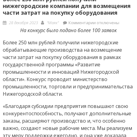
нижегородские компании для возмещения
части затрат на покупку оборудования
Posted
Author
к
28 декабря 2023
"Маяк"
Комментарии
отключены
on
записи
На конкурс было подано более 100 заявок
Более
Более 250 млн рублей получили нижегородские
250
обрабатывающие производства на возмещение
млн
части затрат на покупку оборудования в рамках
рублей
государственной программы «Развитие
получили
нижегородские
промышленности и инноваций Нижегородской
компании
области». Конкурс проводит министерство
для
промышленности, торговли и предпринимательства
возмещения
Нижегородской области.
части
«Благодаря субсидии предприятия повышают свою
затрат
конкурентоспособность, получают дополнительные
на
заказы, расширяют производство и, что особенно
покупку
оборудования
важно, создают новые рабочие места. Мы реализуем
эту меру поддержки ежегодно, и она уже доказала