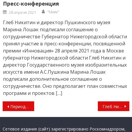
Пресс-конференция
Author
Posted
"Маяк"
28 апреля 2021
on
Глеб Никитин и директор Пушкинского музея
Марина Лошак подписали соглашение о
сотрудничестве Губернатор Нижегородской области
принял участие в пресс-конференции, посвященной
премии «Инновация» 28 апреля 2021 года в Москве
губернатор Нижегородской области Глеб Никитин и
директор Государственного музея изобразительных
искусств имени А.С.Пушкина Марина Лошак
подписали дополнительное соглашение о
сотрудничестве. Оно предполагает план совместных
программ и проектов […]
Навигация
Период действия льготного проезда для иногородних студентов в Нижегородской области увеличили
Глеб Никитин принял участие в заседании Государственного совета под председательством Владимира Путина
по
записям
Сетевое издание (сайт) зарегистрировано Роскомнадзором,