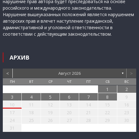
нарушение прав автора будет преследоваться на основе
российского и международного законодательства.
Нарушение вышеуказанных положений является нарушением
авторских прав и влечет наступление гражданской,
административной и уголовной ответственности в
соответствии с действующим законодательством.
АРХИВ
<
>
Август 2026
▼
ПН
ВТ
СР
ЧТ
ПТ
СБ
ВС
1
2
3
4
5
6
7
8
9
10
11
12
13
14
15
16
17
18
19
20
21
22
23
24
25
26
27
28
29
30
31