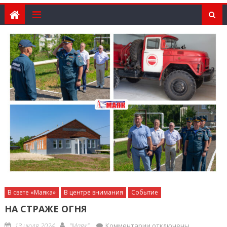
В свете «Маяка»
В центре внимания
Событие
НА СТРАЖЕ ОГНЯ
Posted
Author
к
13 июля 2024
"Маяк"
Комментарии
отключены