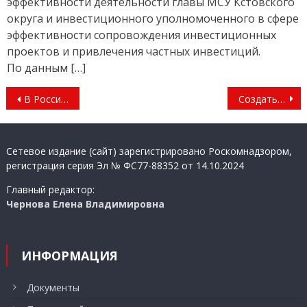
эффективности деятельности главы МСУ Кстовского
округа и инвестиционного уполномоченного в сфере
эффективности сопровождения инвестиционных
проектов и привлечения частных инвестиций.
По данным […]
Навигация
В России продолжается приемная кампания в университеты и колледжи.
Создать условия для донора
по
записям
Сетевое издание (сайт) зарегистрировано Роскомнадзором,
регистрация серия Эл № ФС77-88352 от 14.10.2024
Главный редактор:
Чернова Елена Владимировна
ИНФОРМАЦИЯ
Документы