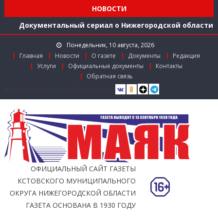
середине 2026 года
НОВОСТИ
Расширяем международное сотрудничество
Документальный сериал о Нижегородской области
Более 40 организаций-лидеров строительства
Понедельник, 10 августа, 2026
Нижегородской области получили награды в канун
Главная
Новости
О газете
Документы
Редакция
Дня строителя
Услуги
Официальные документы
Контакты
Использование беспилотников для выявления
Обратная связь
незаконного сброса мусора с грузовиков начали
[bvi text="Версия для слабовидящих"]
тестировать в Нижегородской области
Более 350 тысяч граждан стали пользователями
«Карты жителя Нижегородской области» к
середине 2026 года
Расширяем международное сотрудничество
ОФИЦИАЛЬНЫЙ САЙТ ГАЗЕТЫ
КСТОВСКОГО МУНИЦИПАЛЬНОГО
ОКРУГА НИЖЕГОРОДСКОЙ ОБЛАСТИ
ГАЗЕТА ОСНОВАНА В 1930 ГОДУ