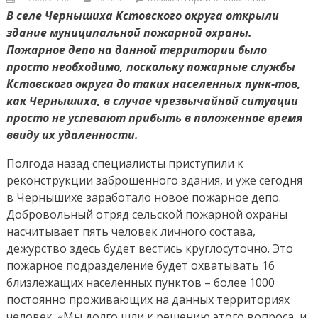
on
записи
В селе Чернышиха Кстовского округа открыли
НА
здание муниципальной пожарной охраны.
СТРАЖЕ
Пожарное депо на данной территории было
ОГНЯ
просто необходимо, поскольку пожарные службы
Кстовского округа до таких населенных пунк-тов,
как Чернышиха, в случае чрезвычайной ситуации
просто не успевают прибыть в положенное время
ввиду их удаленности.
Полгода назад специалисты приступили к
реконструкции заброшенного здания, и уже сегодня
в Чернышихе заработало новое пожарное депо.
Добровольный отряд сельской пожарной охраны
насчитывает пять человек личного состава,
дежурство здесь будет вестись круглосуточно. Это
пожарное подразделение будет охватывать 16
близлежащих населенных пунктов – более 1000
постоянно проживающих на данных территориях
человек. «Мы долго шли к решению этого вопроса, и