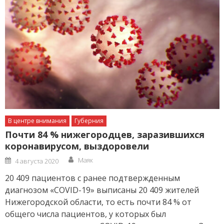
В центре внимания
Губерния
Почти 84 % нижегородцев, заразившихся
коронавирусом, выздоровели
Author
Posted
Маяк
4 августа 2020
on
20 409 пациентов с ранее подтвержденным
диагнозом «COVID-19» выписаны 20 409 жителей
Нижегородской области, то есть почти 84 % от
общего числа пациентов, у которых был