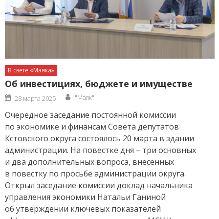
В свете «Маяка»
Об инвестициях, бюджете и имуществе
Author
Posted
"Маяк"
28 марта 2025
on
Очередное заседание постоянной комиссии
по экономике и финансам Совета депутатов
Кстовского округа состоялось 20 марта в здании
администрации. На повестке дня – три основных
и два дополнительных вопроса, внесенных
в повестку по просьбе администрации округа.
Открыл заседание комиссии доклад начальника
управления экономики Натальи Ганиной
об утверждении ключевых показателей