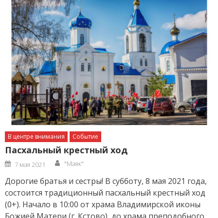
В центре внимания
Событие
Пасхальный крестный ход
Author
Posted
"Маяк"
7 мая 2021
on
Дорогие братья и сестры! В субботу, 8 мая 2021 года,
состоится традиционный пасхальный крестный ход
(0+). Начало в 10:00 от храма Владимирской иконы
Божией Матери (г. Кстово), до храма преподобного