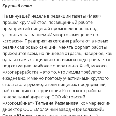
on
записи
Круглый стол
«Маяк»:
На минувшей неделе в редакции газеты «Маяк»
открытый
прошел круглый стол, посвященный работе
разговор
предприятий пищевой промышленности, под
условным названием «Импортозамещение по-
кстовски». Предприятия сегодня работают в новых
реалиях мировых санкций, менять формат работы
приходится всем, но пищевая отрасль, наверное, как
одна из самых социально значимых подстраивается
под ситуацию наиболее оперативно. Хлеб, молоко,
мясопереработка – это то, что людям требуется
ежедневно. Именно поэтому участниками круглого
стола стали руководители пищевых предприятий,
работающих на территории Кстовского района:
генеральный директор ООО «Кстовский
мясокомбинат»
Татьяна Рахманова
, коммерческий
директор ООО «Молочный завод «Приволжский»
Ольга Юдина
, совладелец и исполнительный