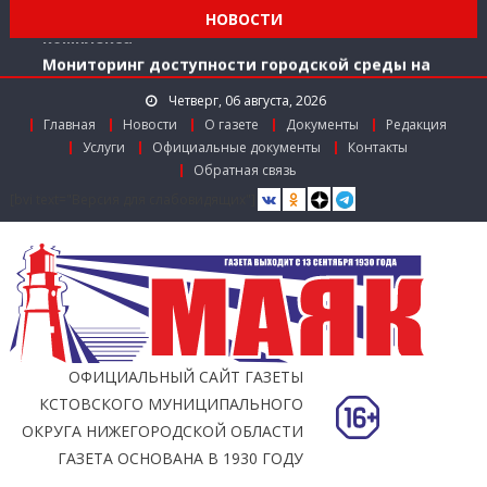
Заслуженный работник агропромышленного
НОВОСТИ
комплекса
Мониторинг доступности городской среды на
ул. Рождественской: итоги совместной работы
Четверг, 06 августа, 2026
Главная
Новости
О газете
Документы
Редакция
Услуги
Официальные документы
Контакты
Обратная связь
[bvi text="Версия для слабовидящих"]
ОФИЦИАЛЬНЫЙ САЙТ ГАЗЕТЫ
КСТОВСКОГО МУНИЦИПАЛЬНОГО
ОКРУГА НИЖЕГОРОДСКОЙ ОБЛАСТИ
ГАЗЕТА ОСНОВАНА В 1930 ГОДУ