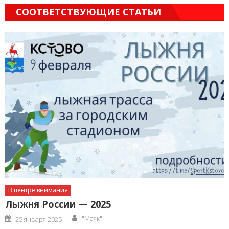
СООТВЕТСТВУЮЩИЕ СТАТЬИ
В центре внимания
Лыжня России — 2025
Author
Posted
"Маяк"
25 января 2025
on