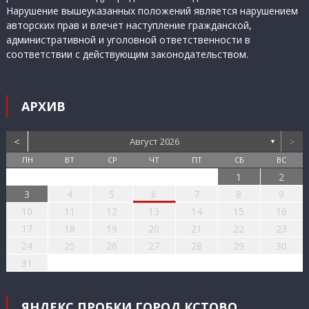
Нарушение вышеуказанных положений является нарушением
авторских прав и влечет наступление гражданской,
административной и уголовной ответственности в
соответствии с действующим законодательством.
АРХИВ
<
>
Август 2026
▼
ПН
ВТ
СР
ЧТ
ПТ
СБ
ВС
1
2
3
4
5
6
7
8
9
10
11
12
13
14
15
16
17
18
19
20
21
22
23
24
25
26
27
28
29
30
31
ЯНДЕКС ПРОБКИ ГОРОД КСТОВО