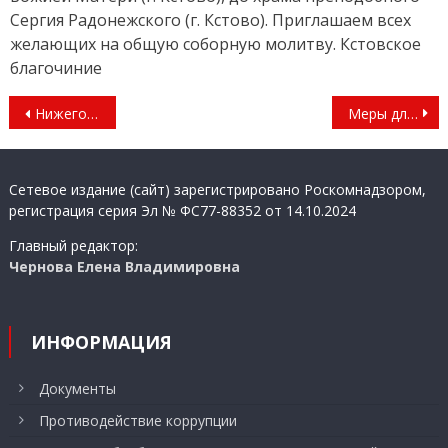
Сергия Радонежского (г. Кстово). Приглашаем всех
желающих на общую соборную молитву. Кстовское
благочиние
Навигация
Нижегородская область входит в тройку лидеров по количеству инициатив, заявленных на форум «Сильные идеи для нового времени»
Меры для стабилизации экономики
по
записям
Сетевое издание (сайт) зарегистрировано Роскомнадзором,
регистрация серия Эл № ФС77-88352 от 14.10.2024
Главный редактор:
Чернова Елена Владимировна
ИНФОРМАЦИЯ
Документы
Противодействие коррупции