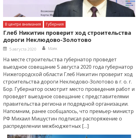
В центре внимания
Губерния
Глеб Никитин проверит ход строительства
дороги Неклюдово-Золотово
Author
Posted
Маяк
5 августа 2020
on
На месте строительства губернатор проведет
выездное совещание 5 августа 2020 года губернатор
Нижегородской области Глеб Никитин проверит ход
строительства дороги Неклюдово-Золотово в г. о. г.
Бор. Губернатор осмотрит место проведения работ и
проведет выездное совещание с представителями
правительства региона и подрядной организации.
Напомним, ранее сообщалось, что премьер-министр
РФ Михаил Мишустин подписал распоряжение о
распределении межбюджетных […]